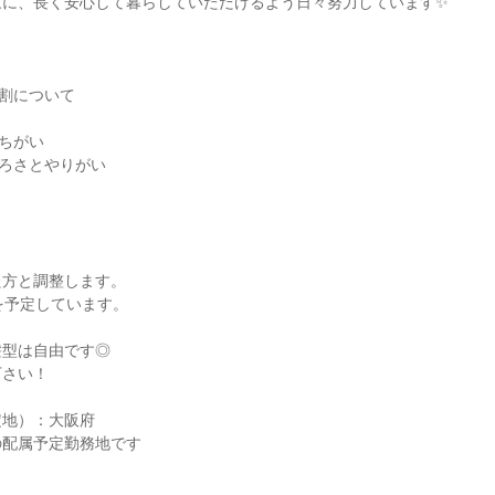
家に、長く安心して暮らしていただけるよう日々努力しています✨
割について
ちがい
ろさとやりがい
た方と調整します。
を予定しています。
髪型は自由です◎
下さい！
定地）：大阪府
の配属予定勤務地です