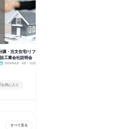
⭐分譲・注文住宅/リフ
28卒向け 高品質・高耐久を実
28卒向
建設工業会社説明会
現させる✨建築部解説セミナー
ォームの
2026年8月・9月・10月
オンライン
2026年8月・9月・10月
大阪府
1日
1日
お気に入り
お気に入り
すべて見る