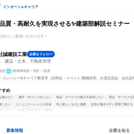
インターン
キャリア
＆
 高品質・高耐久を実現させる✨建築部解説セミナー
ご自宅からご参加いただけます！
社誠建設工業
企業をフォロー
計、建設・土木、不動産管理
1日
2026年8月・9月・10月
ープン・カンパニー&キャリア教育等（説明会・イベント [職種研究、社員交流会、会社説
すすめ
を届けたい
都市・街づくりがしたい
商品・サービスの魅力を表現したい
商品・サービスを
進したい
コミュニケーションが活発
常に新しいものに挑戦
女性が働きやすい環境で働ける
続けられる
若手が裁量を持てる環境
募集情報
企業を知る