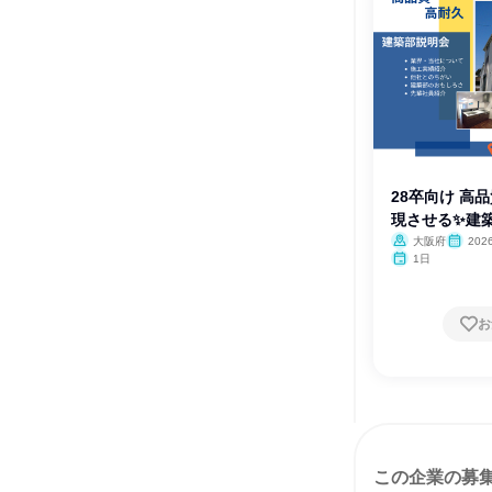
28卒向け 高
現させる✨建
大阪府
20
1日
お
この企業の募