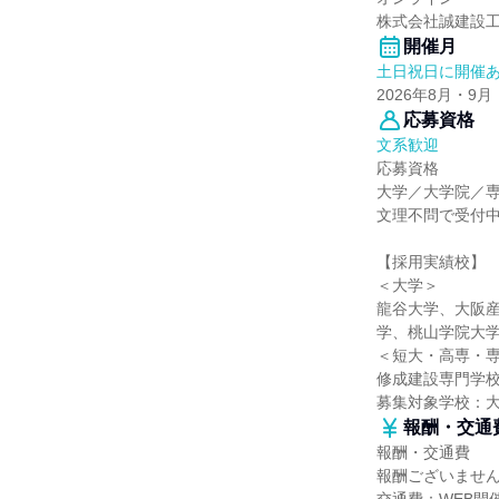
株式会社誠建設
開催月
土日祝日に開催
2026年8月・9月
応募資格
文系歓迎
応募資格
大学／大学院／
文理不問で受付
【採用実績校】
＜大学＞
龍谷大学、大阪
学、桃山学院大
＜短大・高専・
修成建設専門学
募集対象学校：
報酬・交通
報酬・交通費
報酬ございませ