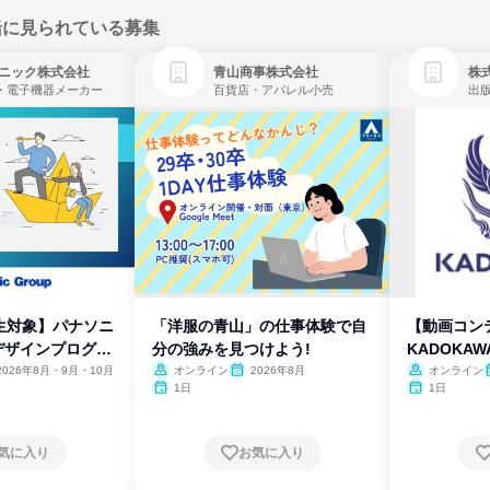
緒に見られている募集
ニック株式会社
青山商事株式会社
株式
・電子機器メーカー
百貨店・アパレル小売
出
生対象】パナソニ
「洋服の青山」の仕事体験で自
【動画コン
デザインプログラ
分の強みを見つけよう!
KADOKA
2026年8月・9月・10月
オンライン
2026年8月
オンライン
1日
1日
気に入り
お気に入り