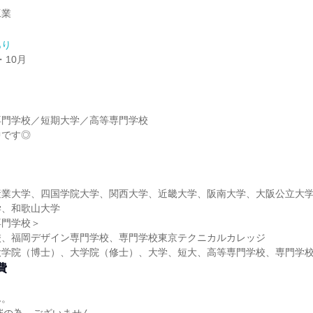
工業
あり
・10月
専門学校／短期大学／高等専門学校
中です◎
産業大学、四国学院大学、関西大学、近畿大学、阪南大学、大阪公立大
学、和歌山大学
専門学校＞
校、福岡デザイン専門学校、専門学校東京テクニカルカレッジ
大学院（博士）、大学院（修士）、大学、短大、高等専門学校、専門学
費
ん。