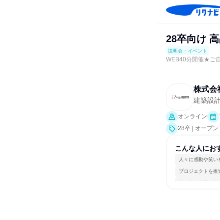
28卒向け
説明会・イベント
WEB40分開催★
株式会
建築設
オンライン
28卒 | オ
こんな人にお
人々に感動や笑い
プロジェクトを推
長く同じ会社に居