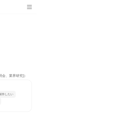
明会、業界研究]）
製作したい