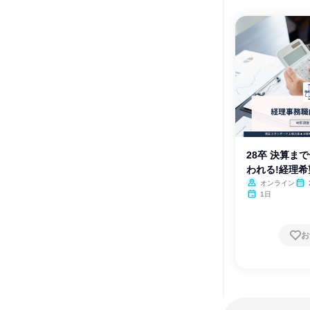
28卒 決算ま
われる!経理
オンライン
1日
お