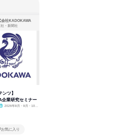
会社KADOKAWA
株式会社住まいず
版社・新聞社
製造・メーカー、建築設計
テンツ】
先着順・選考なし|注文住宅の総
タカラト
WA企業研究セミナー
合職|会社説明会&社長座談会
ビ」を学
2026年8月・9月・10
オンライン
2026年8月・9月
オンラ
月・11月・12月
1日
1日
お気に入り
お気に入り