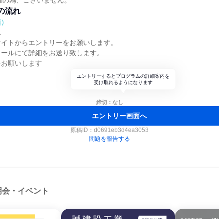
催の為、ございません。
の流れ
順）
れ
サイトからエントリーをお願いします。
メールにて詳細をお送り致します。
をお願いします
エントリーするとプログラムの詳細案内を
受け取れるようになります
締切：なし
エントリー画面へ
原稿ID：
d0691eb3d4ea3053
問題を報告する
明会・イベント