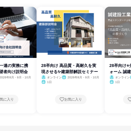
で一連の実務に携
28卒向け 高品質・高耐久を実
28卒向け
希望者向け説明会
現させる✨建築部解説セミナー
ォーム 誠
2026年8月・9月・10月
オンライン
2026年8月・9月・10月
オンライン
1日
1日
気に入り
お気に入り