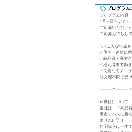
プログラム
プログラム内容
4月～開催いたし
ご応募いただい
ご応募お待ちし
＼⭐こんな学生さ
✅住宅・建材に
✅高品質・高耐
✅地元堺市で働
✅良質なモノ・
◎文理不問で受
―――＊―――
⏩当社について
当社は、『高品
堺市でバスに乗
ません(^▽^)
住宅購入は一生