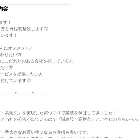
内容
ます！
た方と日程調整致します◎
ています！
んにオススメ⭐／
携わりたい方
久にこだわりのある会社を探している方
きたい方
サービスを提供したい方
け付けています◎
＊―――＊―――＊―――
質・高耐久』を実現した家づくりで業績を伸ばしてきました！
ると当社の公告が出ているので『誠建設＝高耐久』とご存じの方もいら
で一番大きなお買い物になるお客様も多いです。