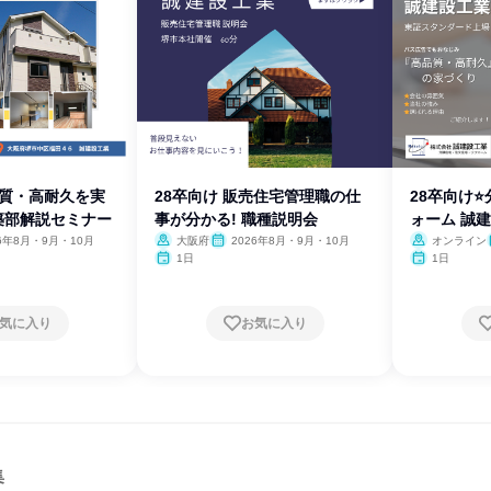
品質・高耐久を実
28卒向け 販売住宅管理職の仕
28卒向け
築部解説セミナー
事が分かる! 職種説明会
ォーム 誠
26年8月・9月・10月
大阪府
2026年8月・9月・10月
オンライン
1日
1日
気に入り
お気に入り
集