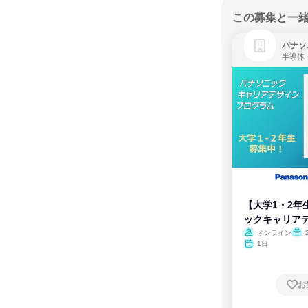
この募集と一
パナソ
半導体
【大学1・2年
ックキャリア
ム
オンライン
1日
お