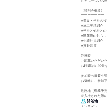
世界に一つのお
【説明会概要】
￣￣￣￣￣￣￣
⭐業界・当社の役
⭐施工実績紹介
⭐当社と他社との
⭐建築部のおもし
⭐先輩社員紹介
⭐質疑応答
⏰日時
ご応募いただい
お時間は約40分
参加時の服装や
お気軽にご参加
勤務地（勤務予
※入社された際
開催地
オンライン