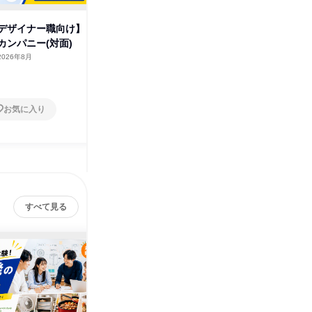
デザイナー職向け】
【動画】「アイリスオーヤマ
【アイリ
カンパニー(対面)
BtoB営業のリアルな働き方!」
ラボイベ
2026年8月
オンライン
2026年8月・9月・10月
オンラ
1日
1日
お気に入り
お気に入り
すべて見る