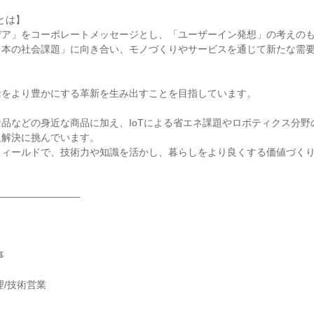
Aとは】
デア」をコーポレートメッセージとし、「ユーザーイン発想」の考えの
日本の社会課題」に向き合い、モノづくりやサービスを通じて新たな需
活をより豊かにする革新を生み出すことを目指しています。
品などの身近な商品に加え、IoTによる省エネ課題やロボティクス分野
題解決に挑んでいます。
フィールドで、技術力や知識を活かし、暮らしをより良くする価値づく
―――――――――
事
理/技術営業