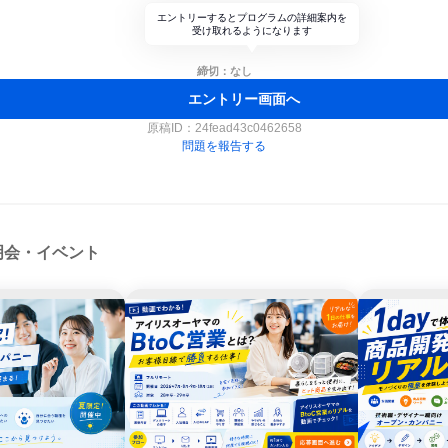
エントリーするとプログラムの詳細案内を
受け取れるようになります
締切：なし
エントリー画面へ
原稿ID：
24fead43c0462658
問題を報告する
明会・イベント