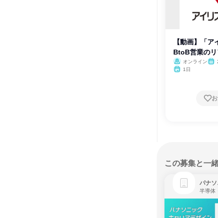
【動画】「ア
BtoB営業の
オンライン
1日
お
この募集と一
パナソ
半導体