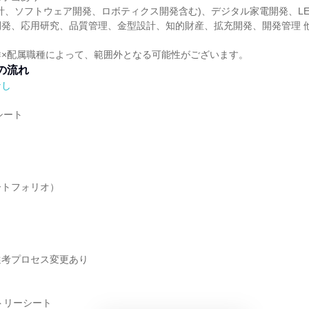
計、ソフトウェア開発、ロボティクス開発含む)、デジタル家電開発、LED
開発、応用研究、品質管理、金型設計、知的財産、拡充開発、開発管理 
群×配属職種によって、範囲外となる可能性がございます。
の流れ
なし
シート
ートフォリオ）
選考プロセス変更あり
トリーシート