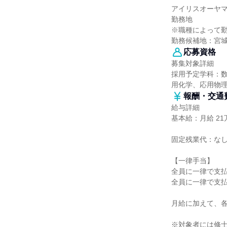
アイリスオーヤ
勤務地
※職種によって
勤務候補地：宮
応募資格
募集対象詳細
採用予定学科：
用化学、応用物
報酬・交通
給与詳細
基本給：月給 21万
固定残業代：な
【一律手当】
全員に一律で支
全員に一律で支
月給に加えて、
※対象者には修士