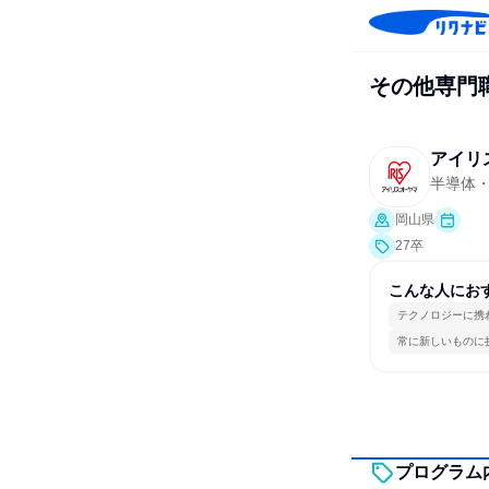
その他専門
アイリ
半導体
岡山県
27卒
こんな人にお
テクノロジーに携
常に新しいものに
プログラム