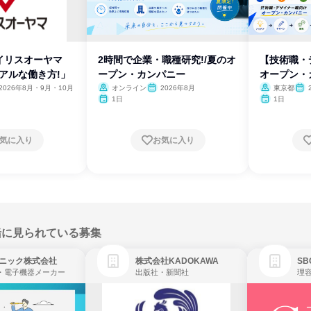
イリスオーヤマ
2時間で企業・職種研究!/夏のオ
【技術職・
リアルな働き方!」
ープン・カンパニー
オープン・
2026年8月・9月・10月
オンライン
2026年8月
東京都
1日
1日
気に入り
お気に入り
緒に見られている募集
ニック株式会社
株式会社KADOKAWA
・電子機器メーカー
出版社・新聞社