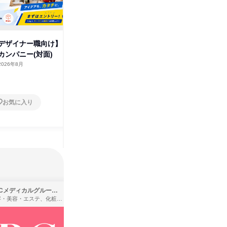
デザイナー職向け】
【スペシャルセッション】社長
【技術職
カンパニー(対面)
講演&社員パネルディスカッシ
オープン
ョン
2026年8月
オンライン
2026年8月
大阪府
1日
1日
お気に入り
お気に入り
SBCメディカルグループ株式会社
株式会社バンダイ
理容・美容・エステ、化粧品・理美容用品小売、医療・病院
アパレル・繊維・スポーツメーカー、製造・メーカー、ゲーム制作・販売