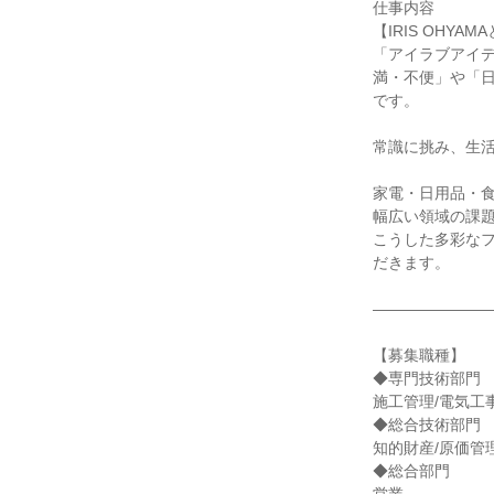
仕事内容
【IRIS OHYAM
「アイラブアイ
満・不便」や「
です。
常識に挑み、生
家電・日用品・食
幅広い領域の課
こうした多彩な
だきます。
―――――――
【募集職種】
◆専門技術部門
施工管理/電気工
◆総合技術部門
知的財産/原価管
◆総合部門