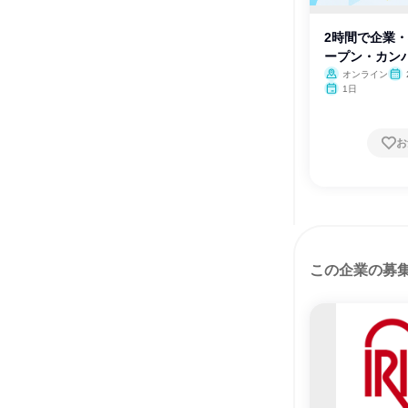
2時間で企業・
ープン・カン
オンライン
1日
お
この企業の募