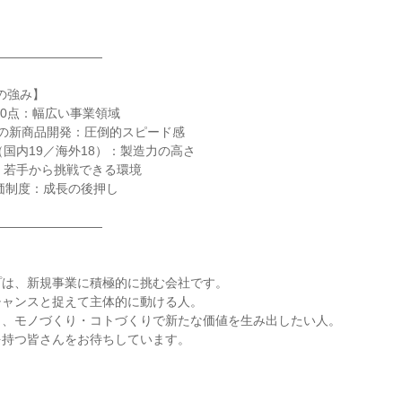
―――――――――
Aの強み】
000点：幅広い事業領域
0点の新商品開発：圧倒的スピード感
（国内19／海外18）：製造力の高さ
：若手から挑戦できる環境
価制度：成長の後押し
―――――――――
】
プは、新規事業に積極的に挑む会社です。
チャンスと捉えて主体的に動ける人。
し、モノづくり・コトづくりで新たな価値を生み出したい人。
を持つ皆さんをお待ちしています。