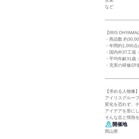
営業
など
―――――――
【IRIS OHYAM
・商品数 約30,
・年間約1,00
・国内外37工場
・平均年齢31歳
・充実の研修/評
―――――――
【求める人物像
アイリスグルー
変化を恐れず、
アイデアを形に
そんな志と情熱
開催地
岡山県