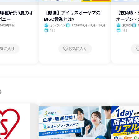
職種研究!/夏のオ
【動画】アイリスオーヤマの
【技術職・
パニー
BtoC営業とは?
オープン・
2026年8月
オンライン
2026年8月・9月・10月
東京都
1日
1日
気に入り
お気に入り
集