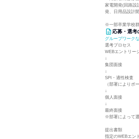
家電開発(回路設
発、日用品設計
※一部卒業学校
応募・選考
グループワーク
選考プロセス
WEBエントリー
↓
集団面接
↓
SPI・適性検査
（部署によりポ
↓
個人面接
↓
最終面接
※部署によって
提出書類
指定のWEBエン