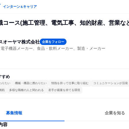
インターン
キャリア
＆
職コース(施工管理、電気工事、知的財産、営業など
スオーヤマ株式会社
企業をフォロー
・電子機器メーカー、食品・飲料メーカー、製造・メーカー
すすめ
わりたい
機械・機器に携わりたい
情熱を持って仕事に取り組む
コミュニケーションが活発
挑戦
多様な職種の人と関われる
若手が裁量を持てる環境
募集情報
企業を知る
内容