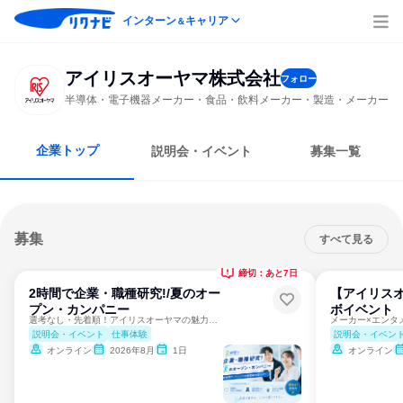
インターン
キャリア
＆
アイリスオーヤマ株式会社
フォロー
半導体・電子機器メーカー・食品・飲料メーカー・製造・メーカー
企業トップ
説明会・イベント
募集一覧
募集
すべて見る
締切：あと7日
2時間で企業・職種研究!/夏のオー
【アイリス
プン・カンパニー
ボイベント
選考なし・先着順！アイリスオーヤマの魅力を体感！
説明会・イベント
仕事体験
説明会・イベン
オンライン
2026年8月
1日
オンライン