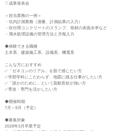
▽成果発表会
＜担当業務の⼀例＞
・坑内計測業務（測量、計測結果の⼊⼒）
・吹付⽤コンクリートのスランプ、骨材の表⾯⽔率など
・濁⽔処理設備の管理⽅法と⽉報⼊⼒
◆体験できる職種
土木系、建築施工系、設備系、機電系
こんな方におすすめ
✅「ゼネコンのリアル」を肌で感じたい方
✅学部学科にこだわらず、地図に残る仕事がしたい方
✅「誰かのために」という貢献意欲が強い方
✅専攻・専門を活かしたい方
◆開催時期
7月～9月（予定）
◆募集対象
2028年3月卒業予定