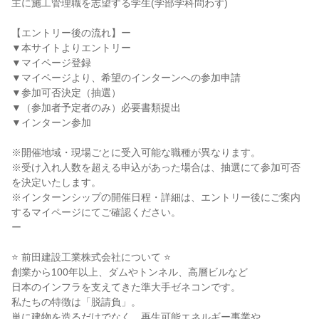
主に施⼯管理職を志望する学⽣(学部学科問わず)
【エントリー後の流れ】ー
▼本サイトよりエントリー
▼マイページ登録
▼マイページより、希望のインターンへの参加申請
▼参加可否決定（抽選）
▼（参加者予定者のみ）必要書類提出
▼インターン参加
※開催地域・現場ごとに受入可能な職種が異なります。
※受け入れ人数を超える申込があった場合は、抽選にて参加可否
を決定いたします。
※インターンシップの開催日程・詳細は、エントリー後にご案内
するマイページにてご確認ください。
ー
⭐ 前田建設工業株式会社について ⭐
創業から100年以上、ダムやトンネル、高層ビルなど
日本のインフラを支えてきた準大手ゼネコンです。
私たちの特徴は「脱請負」。
単に建物を造るだけでなく、再生可能エネルギー事業や