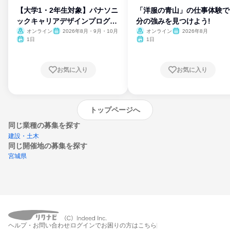
【大学1・2年生対象】パナソニ
「洋服の青山」の仕事体験で
ックキャリアデザインプログラ
分の強みを見つけよう!
ム
オンライン
2026年8月・9月・10月
オンライン
2026年8月
1日
1日
お気に入り
お気に入り
トップページへ
同じ業種の募集を探す
建設・土木
同じ開催地の募集を探す
宮城県
エントリーするとプログラムの詳細案内を
ヘルプ・お問い合わせ
ログインでお困りの方はこちら
受け取れるようになります