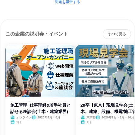
問題を報告する
この企業の説明会・イベント
すべて見る
施工管理_仕事理解&若手社員と
28卒【東京】現場見学会(土
話せる座談会(土木・建築業界)
木、建築、設備、機電/施工
理)
オンライン
2026年8月・9月
東京都
2026年8月・9月・10月
月・12月、2027年1月・2月
1日
1日