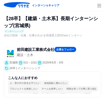
インターン
キャリア
＆
【28卒】【建築・土木系】長期インターンシ
ップ(宮城県)
インターンシップ
当社の技術・社風・仕事がわかる現場受入型5Daysインターン
前田建設工業株式会社
企業をフォロー
建設・土木
宮城県
5日～10日
2026年8月・9月
28卒 | インターンシップ
こんな人におすすめ
人・世の中の安全を守りたい
地域貢献に携わりたい
プロジェクトを推進したい
チームを統率したい
情熱を持って仕事に取り組む
コミュニケーションが活発
常に新しいものに挑戦
チームワークを重視
多様な職種の人と関われる
若手が裁量を持てる環境