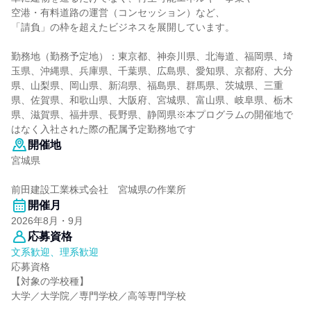
空港・有料道路の運営（コンセッション）など、
「請負」の枠を超えたビジネスを展開しています。
勤務地（勤務予定地）：東京都、神奈川県、北海道、福岡県、埼
玉県、沖縄県、兵庫県、千葉県、広島県、愛知県、京都府、大分
県、山梨県、岡山県、新潟県、福島県、群馬県、茨城県、三重
県、佐賀県、和歌山県、大阪府、宮城県、富山県、岐阜県、栃木
県、滋賀県、福井県、長野県、静岡県※本プログラムの開催地で
はなく入社された際の配属予定勤務地です
開催地
宮城県
前田建設工業株式会社 宮城県の作業所
開催月
2026年8月・9月
応募資格
文系歓迎、理系歓迎
応募資格
【対象の学校種】
大学／大学院／専門学校／高等専門学校