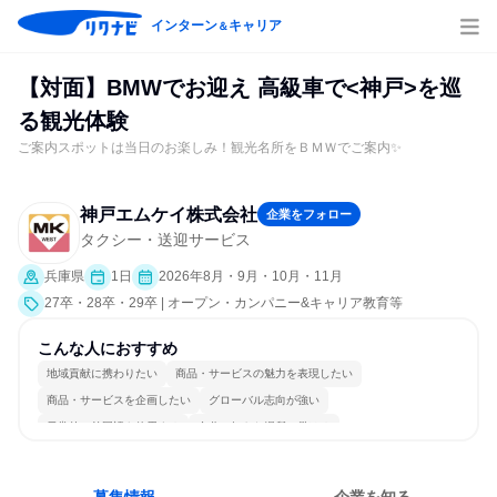
インターン
キャリア
＆
【対面】BMWでお迎え 高級車で<神戸>を巡
る観光体験
ご案内スポットは当日のお楽しみ！観光名所をＢＭＷでご案内✨
神戸エムケイ株式会社
企業をフォロー
タクシー・送迎サービス
兵庫県
1日
2026年8月・9月・10月・11月
27卒・28卒・29卒 | オープン・カンパニー&キャリア教育等
こんな人におすすめ
地域貢献に携わりたい
商品・サービスの魅力を表現したい
商品・サービスを企画したい
グローバル志向が強い
日常的に外国語を使用する
自分の好きな場所で働ける
自分の好きな時間で働ける
多様な職種の人と関われる
若手が裁量を持てる環境
人とたくさん会話する