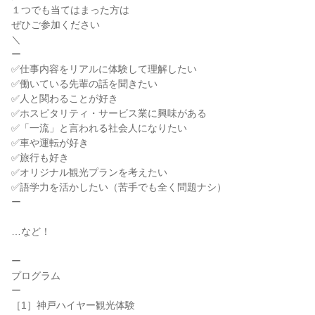
１つでも当てはまった方は
ぜひご参加ください
＼
ー
✅仕事内容をリアルに体験して理解したい
✅働いている先輩の話を聞きたい
✅人と関わることが好き
✅ホスピタリティ・サービス業に興味がある
✅「一流」と言われる社会人になりたい
✅車や運転が好き
✅旅行も好き
✅オリジナル観光プランを考えたい
✅語学力を活かしたい（苦手でも全く問題ナシ）
ー
…など！
ー
プログラム
ー
［1］神戸ハイヤー観光体験