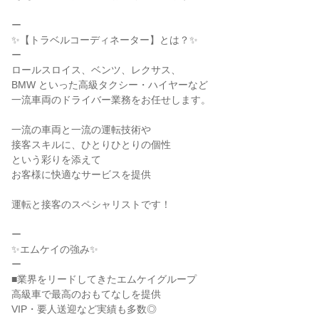
ー
✨【トラベルコーディネーター】とは？✨
ー
ロールスロイス、ベンツ、レクサス、
BMW といった高級タクシー・ハイヤーなど
一流車両のドライバー業務をお任せします。
一流の車両と一流の運転技術や
接客スキルに、ひとりひとりの個性
という彩りを添えて
お客様に快適なサービスを提供
運転と接客のスペシャリストです！
ー
✨エムケイの強み✨
ー
■業界をリードしてきたエムケイグループ
高級車で最高のおもてなしを提供
VIP・要人送迎など実績も多数◎