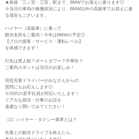
★各線「三ノ宮・三宮」駅まで、BMWでお迎えに参ります◎
※当日の車両の稼働状況により、BMW以外の高級車でお迎えに参
る場合もございます。
ハイヤー（高級車）に乗って
観光名所をご案内！今年はBMWの予定◎
【プロの接客・サービス・運転レベル】
を体感できます！
行先は異人館？ポートタワー？中華街？
ご案内スポットは当日のお楽しみ！
現役先輩ドライバーがみなさんからの
質問にもお応えします◎
※20代の若手社員が対応いたします！
リアルな就活・仕事のお話を
遠慮なく聞いてみてください！
［2］ハイヤー・タクシー業界とは？
先輩との観光ドライブを終えたら、