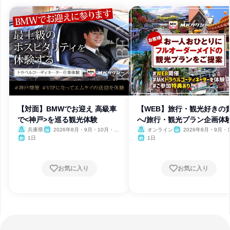
【対面】BMWでお迎え 高級車
【WEB】旅行・観光好きの
で<神戸>を巡る観光体験
へ/旅行・観光プラン企画体
兵庫県
2026年8月・9月・10月・11
オンライン
2026年8月・9月・1
月
月・11月
1日
1日
お気に入り
お気に入り