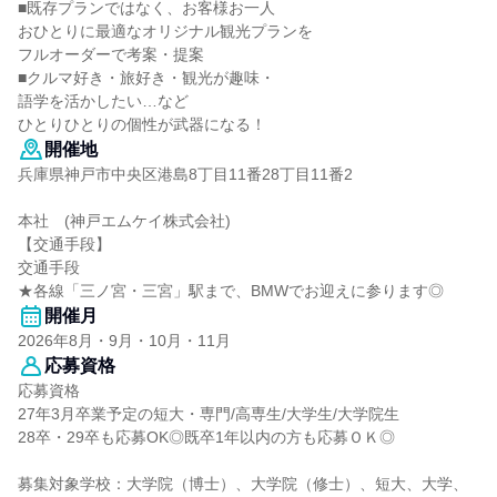
■既存プランではなく、お客様お一人
おひとりに最適なオリジナル観光プランを
フルオーダーで考案・提案
■クルマ好き・旅好き・観光が趣味・
語学を活かしたい…など
ひとりひとりの個性が武器になる！
開催地
兵庫県神戸市中央区港島8丁目11番28丁目11番2
本社 (神戸エムケイ株式会社)
【交通手段】
交通手段
★各線「三ノ宮・三宮」駅まで、BMWでお迎えに参ります◎
開催月
2026年8月・9月・10月・11月
応募資格
応募資格
27年3月卒業予定の短大・専門/高専生/大学生/大学院生
28卒・29卒も応募OK◎既卒1年以内の方も応募ＯＫ◎
募集対象学校：大学院（博士）、大学院（修士）、短大、大学、