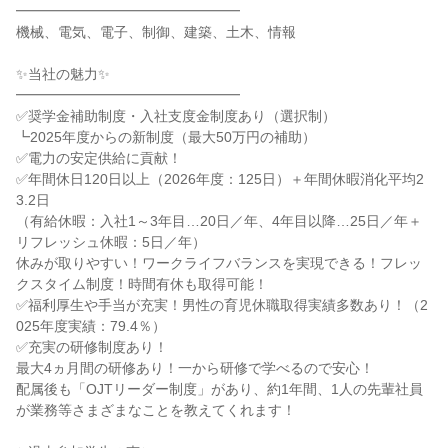
━━━━━━━━━━━━━━━━
機械、電気、電子、制御、建築、土木、情報
✨当社の魅力✨
━━━━━━━━━━━━━━━━
✅奨学金補助制度・入社支度金制度あり（選択制）
┗2025年度からの新制度（最大50万円の補助）
✅電力の安定供給に貢献！
✅年間休日120日以上（2026年度：125日）＋年間休暇消化平均2
3.2日
（有給休暇：入社1～3年目…20日／年、4年目以降…25日／年＋
リフレッシュ休暇：5日／年）
休みが取りやすい！ワークライフバランスを実現できる！フレッ
クスタイム制度！時間有休も取得可能！
✅福利厚生や手当が充実！男性の育児休職取得実績多数あり！（2
025年度実績：79.4％）
✅充実の研修制度あり！
最大4ヵ月間の研修あり！一から研修で学べるので安心！
配属後も「OJTリーダー制度」があり、約1年間、1人の先輩社員
が業務等さまざまなことを教えてくれます！