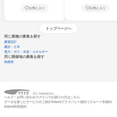
お気に入り
お気に入り
トップページへ
同じ業種の募集を探す
建築設計
建設・土木
電力・ガス・水道・エネルギー
同じ開催地の募集を探す
島根県
エントリーするとプログラムの詳細案内を
ヘルプ・お問い合わせ
ログインでお困りの方はこちら
受け取れるようになります
データを使ったサービスのご紹介
Indeedプライバシー規約
リクルートID規約
Indeed利用規約
締切：2026年8月21日
エントリー画面へ