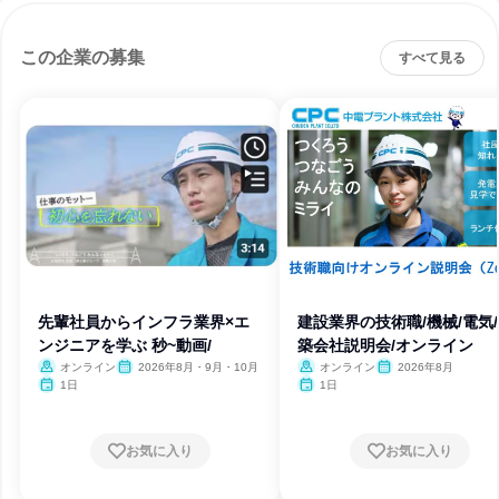
この企業の募集
すべて見る
先輩社員からインフラ業界×エ
建設業界の技術職/機械/電気
ンジニアを学ぶ 秒~動画/
築会社説明会/オンライン
オンライン
2026年8月・9月・10月
オンライン
2026年8月
1日
1日
お気に入り
お気に入り