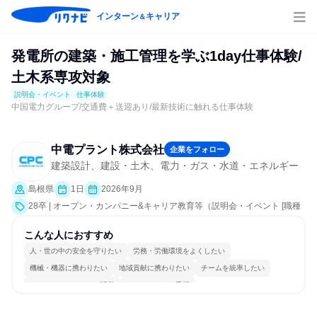
インターン
キャリア
＆
発電所の建築・施工管理を学ぶ1day仕事体験/
土木系専攻対象
説明会・イベント
仕事体験
中国電力グループ/交通費＋送迎あり/最新技術に触れる仕事体験
中電プラント株式会社
企業をフォロー
建築設計、建設・土木、電力・ガス・水道・エネルギー
島根県
1日
2026年9月
28卒 | オープン・カンパニー&キャリア教育等（説明会・イベント [職種
研究、職場見学会、社員交流会、就活サポート、会社説明会、業界研
究]、仕事体験）
こんな人におすすめ
人・世の中の安全を守りたい
労務・労働環境をよくしたい
機械・機器に携わりたい
地域貢献に携わりたい
チームを統率したい
コミュニケーションが活発
チームワークを重視
女性が働きやすい環境で働ける
長く同じ会社に居続けられる