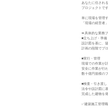
あなたに任され
プロジェクトで
単に現場を管理
「現場の経営者
⏩具体的な業務
■立ち上げ・準備
設計図を基に、
計画の段階でプ
■実行・管理
現場での作業が
安全に作業が行
数十億円規模の
■検査・引き渡し
法令や設計図に
完成した建物を
✅建築施工管理