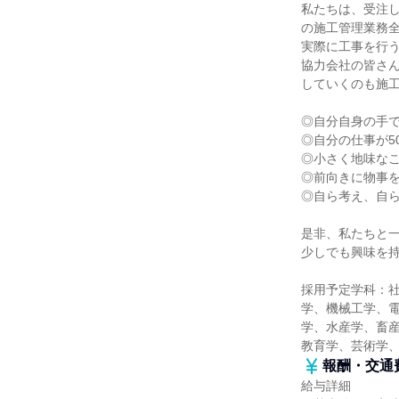
私たちは、受注
の施工管理業務
実際に工事を行
協力会社の皆さ
していくのも施
◎自分自身の手
◎自分の仕事が5
◎小さく地味な
◎前向きに物事
◎自ら考え、自
是非、私たちと
少しでも興味を
採用予定学科：
学、機械工学、
学、水産学、畜産
教育学、芸術学
報酬・交通
給与詳細