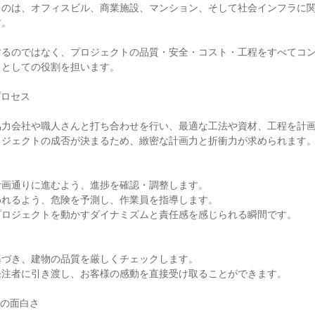
るのは、オフィスビル、商業施設、マンション、そして社会インフラに
す。
するのではなく、プロジェクトの品質・安全・コスト・工程をすべてコ
」としての役割を担います。
プロセス
協力会社や職人さんと打ち合わせを行い、最適な工法や資材、工程を計
ロジェクトの成否が決まるため、緻密な計画力と折衝力が求められます
計画通りに進むよう、進捗を確認・調整します。
われるよう、危険を予測し、作業員を指導します。
プロジェクトを動かすダイナミズムと責任感を感じられる瞬間です。
基づき、建物の品質を厳しくチェックします。
発注者に引き渡し、お客様の感動を直接受け取ることができます。
職の面白さ