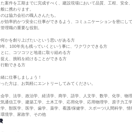
した案件を工期までに完成すべく、建設現場において品質、工程、安全
全般に携わります。
うのは協力会社の職人さんたち。
んが効率的かつ安全に仕事ができるよう、コミュニケーションを密にし
工管理職の重要な役割。
で何かを創り上げたいという思いがある方
0年、100年先も残っていくという事に、ワクワクできる方
ことに、コツコツと地道に取り組める方
を捉え、挑戦を続けることができる方
ら行動できる方
一緒に仕事しましょう！
持った方は、お気軽にエントリーしてみてください。
社会学、法学、政治学、経済学、商学、語学、人文学、数学、化学、物
電気通信工学、建築工学、土木工学、応用化学、応用物理学、原子力工
学、獣医学、医学、歯学、薬学、看護/保健学、スポーツ/人間科学、情
、環境学、家政学、その他
費