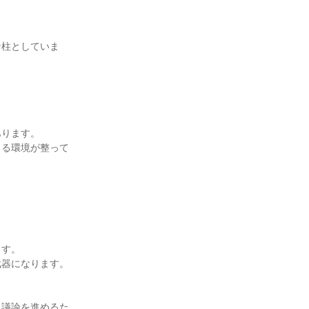
な柱としていま
あります。
きる環境が整って
ます。
武器になります。
に議論を進めるた