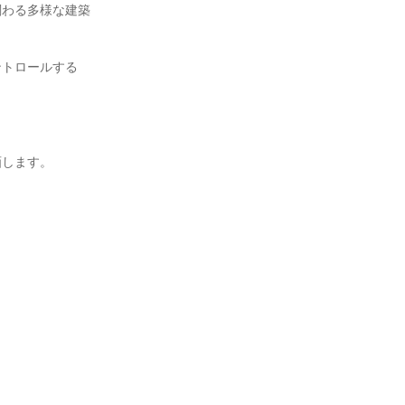
関わる多様な建築
ントロールする
画します。
。