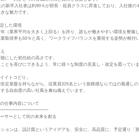
上の新卒入社者は約90％が部長・役員クラスに昇進しており、入社後の
大きな魅力です。
安定した環境
.7年（業界平均を大きく上回る）を誇り、誰もが働きやすい環境を整備
業取得率も50％と高く、ワークライフバランスを重視する姿勢が根付
超え
可能にした初任給の高さです。
くことを喜びにできるよう、常に様々な制度の見直し・改定を図ってい
「イイトコどり」
安定基盤を持ちながら、従業員325名という規模感ならではの風通し
迎する自由度の高い社風を兼ね備えています。
職の仕事内容について
━━━━━━━━━━━━
ューサーとして街の未来を創る
ッションは、設計図というアイデアを、安全に、高品質に、予定通り「