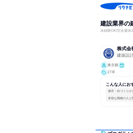
建設業界の
未経験OK/完全週休
株式会
建築設
東京都
27卒
こんな人にお
都市・街づくりが
多様な職種の人と