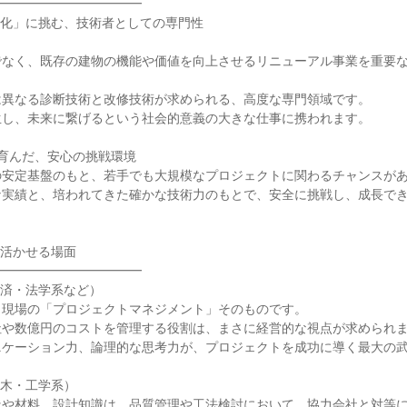
━━━━━━━━━━━━
命化」に挑む、技術者としての専門性
でなく、既存の建物の機能や価値を向上させるリニューアル事業を重要
は異なる診断技術と改修技術が求められる、高度な専門領域です。
生し、未来に繋げるという社会的意義の大きな仕事に携われます。
が育んだ、安心の挑戦環境
の安定基盤のもと、若手でも大規模なプロジェクトに関わるチャンスが
な実績と、培われてきた確かな技術力のもとで、安全に挑戦し、成長で
を活かせる場面
━━━━━━━━━━━━
経済・法学系など）
、現場の「プロジェクトマネジメント」そのものです。
社や数億円のコストを管理する役割は、まさに経営的な視点が求められ
ニケーション力、論理的な思考力が、プロジェクトを成功に導く最大の
土木・工学系）
造や材料、設計知識は、品質管理や工法検討において、協力会社と対等