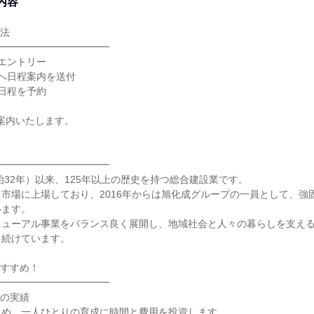
内容
方法
━━━━━━━━━━━━
エントリー
へ日程案内を送付
日程を予約
ご案内いたします。
━━━━━━━━━━━━
明治32年）以来、125年以上の歴史を持つ総合建設業です。
市場に上場しており、2016年からは旭化成グループの一員として、強
います。
ニューアル事業をバランス良く展開し、地域社会と人々の暮らしを支え
し続けています。
おすすめ！
━━━━━━━━━━━━
%の実績
ため、一人ひとりの育成に時間と費用を投資します。