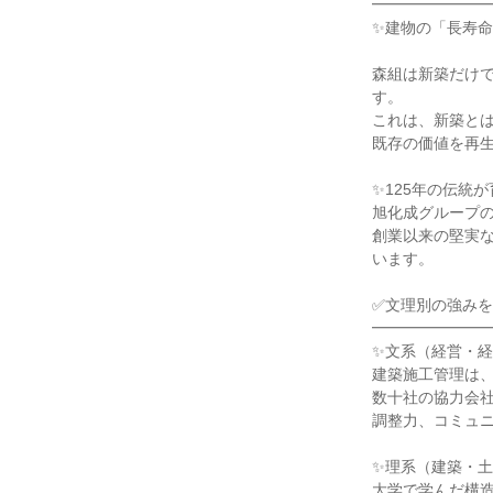
━━━━━━━
✨建物の「長寿
森組は新築だけ
す。
これは、新築と
既存の価値を再
✨125年の伝統
旭化成グループ
創業以来の堅実
います。
✅文理別の強み
━━━━━━━
✨文系（経営・
建築施工管理は
数十社の協力会
調整力、コミュ
✨理系（建築・
大学で学んだ構