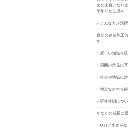
めの土台となり
学術的な知識を
✅こんな方が活
━━━━━━━
森組の建築施工
す。
✨新しい知識を
✨周囲の意見に
✨社会や地域に
✨地道な努力を
✅研修体制につ
━━━━━━━
あなたの成長に
✨OJTと多角的