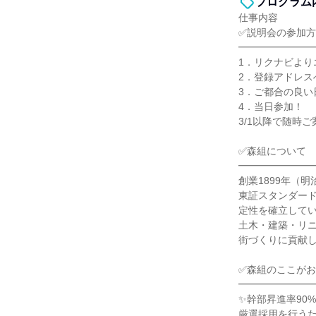
プログラム
仕事内容
✅説明会の参加
━━━━━━━
1．リクナビより
2．登録アドレス
3．ご都合の良い
4．当日参加！
3/1以降で随時
✅森組について
━━━━━━━
創業1899年（
東証スタンダード
定性を確立して
土木・建築・リ
街づくりに貢献
✅森組のここが
━━━━━━━
✨幹部昇進率90
厳選採用を行う