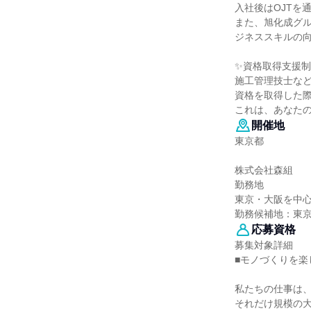
入社後はOJTを
また、旭化成グ
ジネススキルの
✨資格取得支援
施工管理技士な
資格を取得した際
これは、あなた
開催地
東京都
株式会社森組
勤務地
東京・大阪を中
勤務候補地：東
応募資格
募集対象詳細
■モノづくりを
私たちの仕事は
それだけ規模の