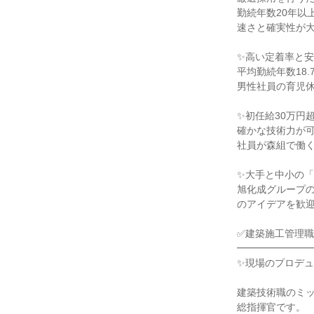
勤続年数20年以
速さと確実性が
✨高い定着率と
平均勤続年数18
男性社員の育児休
✨初任給30万円
確かな技術力が
社員が森組で働
✨大手と中小の
旭化成グループの
のアイデアを歓
✅建築施工管理
━━━━━━━
✨現場のプロデ
建築技術職のミ
総指揮官です。