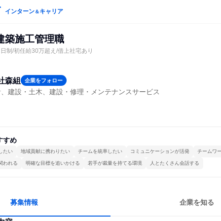
インターン
キャリア
＆
建築施工管理職
2日制/初任給30万超え/借上社宅あり
社森組
企業をフォロー
計、建設・土木、建設・修理・メンテナンスサービス
すすめ
したい
地域貢献に携わりたい
チームを統率したい
コミュニケーションが活発
チームワ
関われる
明確な目標を追いかける
若手が裁量を持てる環境
人とたくさん会話する
募集情報
企業を知る