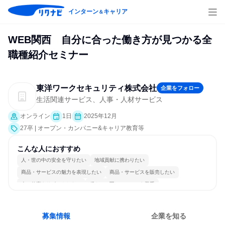
インターン
キャリア
＆
WEB関西 自分に合った働き方が見つかる全
職種紹介セミナー
東洋ワークセキュリティ株式会社
企業をフォロー
生活関連サービス、人事・人材サービス
オンライン
1日
2025年12月
27卒 | オープン・カンパニー&キャリア教育等
こんな人におすすめ
人・世の中の安全を守りたい
地域貢献に携わりたい
商品・サービスの魅力を表現したい
商品・サービスを販売したい
人の仕事をサポートしたい
穏やかで互いのペースを尊重
情熱を持って仕事に取り組む
冷静に仕事に取り組む
チームワークを重視
若手が裁量を持てる環境
募集情報
企業を知る