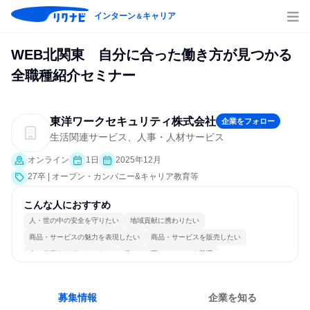
インターン
キャリア
＆
WEB北関東 自分に合った働き方が見つかる
全職種紹介セミナー
東洋ワークセキュリティ株式会社
企業をフォロー
生活関連サービス、人事・人材サービス
オンライン
1日
2025年12月
27卒 | オープン・カンパニー&キャリア教育等
こんな人におすすめ
人・世の中の安全を守りたい
地域貢献に携わりたい
商品・サービスの魅力を表現したい
商品・サービスを販売したい
人の仕事をサポートしたい
穏やかで互いのペースを尊重
情熱を持って仕事に取り組む
冷静に仕事に取り組む
チームワークを重視
若手が裁量を持てる環境
募集情報
企業を知る