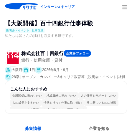
インターン
キャリア
＆
【大阪開催】百十四銀行仕事体験
説明会・イベント
仕事体験
私たちは皆さんの挑戦を応援する銀行です。
株式会社百十四銀行
企業をフォロー
銀行・信用金庫・貸付
大阪府
1日
2026年8月・9月
28卒 | オープン・カンパニー&キャリア教育等（説明会・イベント [社員
交流会、就活サポート、会社説明会、業界研究]、仕事体験）
こんな人におすすめ
金融関係に携わりたい
地域貢献に携わりたい
人の仕事をサポートしたい
人の成長を支えたい
情熱を持って仕事に取り組む
常に新しいものに挑戦
チームワークを重視
女性が働きやすい環境で働ける
長く同じ会社に居続けられる
多様な職種の人と関われる
募集情報
企業を知る