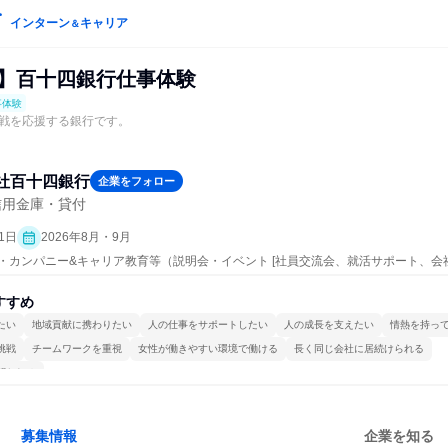
インターン
キャリア
＆
催】百十四銀行仕事体験
事体験
戦を応援する銀行です。
社百十四銀行
企業をフォロー
信用金庫・貸付
1日
2026年8月・9月
ープン・カンパニー&キャリア教育等（説明会・イベント [社員交流会、就活サポート、
）
すすめ
たい
地域貢献に携わりたい
人の仕事をサポートしたい
人の成長を支えたい
情熱を持っ
挑戦
チームワークを重視
女性が働きやすい環境で働ける
長く同じ会社に居続けられる
関われる
募集情報
企業を知る