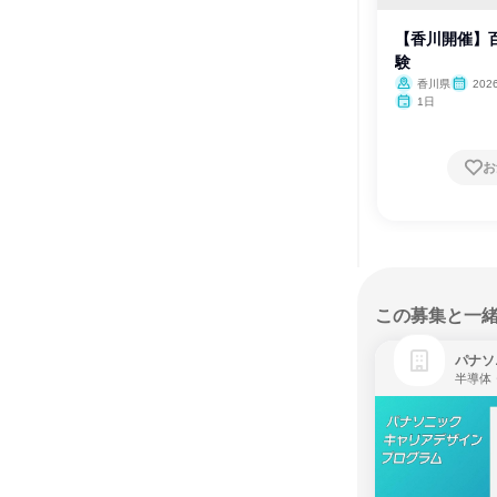
【香川開催】
験
香川県
20
1日
お
この募集と一
パナソ
半導体