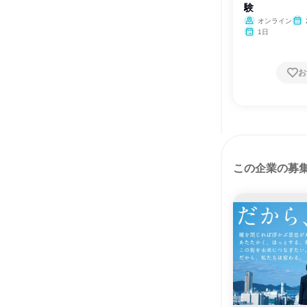
験
オンライン
1日
お
この企業の募