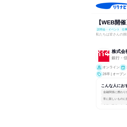
【WEB開
説明会・イベント
仕
私たちは皆さんの挑
株式会
銀行・
オンライン
28卒 | オ
究]、仕事体験
こんな人にお
金融関係に携わり
常に新しいものに
多様な職種の人と