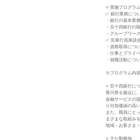
⭐ 実施プログラ
✅ 銀行業務につ
・銀行の基本業
・百十四銀行の
・グループワー
✅ 先輩行員座談
・資格取得につ
・仕事とプライ
・就職活動につい
※プログラム内
⭐ 百十四銀行に
香川県を拠点に、
金融サービスの
り付加価値の高
また、職員にと
まざまな取組み
地域・お客さま
⭐ 主な勤務地