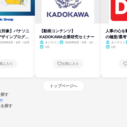
生対象】パナソニ
【動画コンテンツ】
人事の心を
デザインプログラ
KADOKAWA企業研究セミナー
の極意/選
開
2026年8月・9月・10月
オンライン
2026年8月・9月・10
オンライン
月・11月・12月
1日
1日
気に入り
お気に入り
トップページへ
を探す
付
集を探す