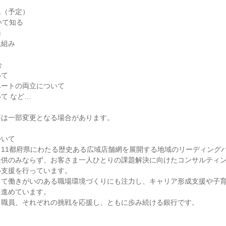
ム（予定）
いて知る
務
取組み
ク
会
いて
ベートの両立について
て など…
容は一部変更となる場合があります。
ついて
11都府県にわたる歴史ある広域店舗網を展開する地域のリーディング
提供のみならず、お客さま一人ひとりの課題解決に向けたコンサルティ
い支援を行っています。
って働きがいのある職場環境づくりにも注力し、キャリア形成支援や子
を進めています。
・職員、それぞれの挑戦を応援し、ともに歩み続ける銀行です。