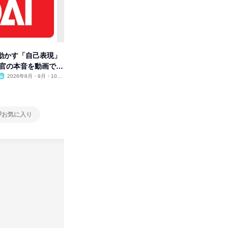
動かす「自己表現」
先着順・選考なし|注文住宅の総
タカラト
考官の本音を動画で公
合職|会社説明会&社長座談会
ビ」を学
2026年8月・9月・10
オンライン
2026年8月・9月
オンラ
月・11月・12月
1日
1日
お気に入り
お気に入り