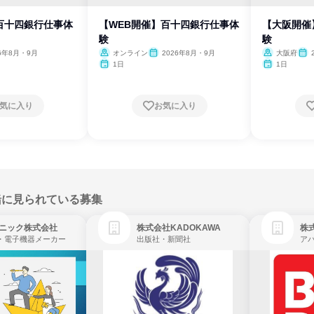
百十四銀行仕事体
【WEB開催】百十四銀行仕事体
【大阪開催
験
験
26年8月・9月
オンライン
2026年8月・9月
大阪府
1日
1日
気に入り
お気に入り
緒に見られている募集
ニック株式会社
株式会社KADOKAWA
株
・電子機器メーカー
出版社・新聞社