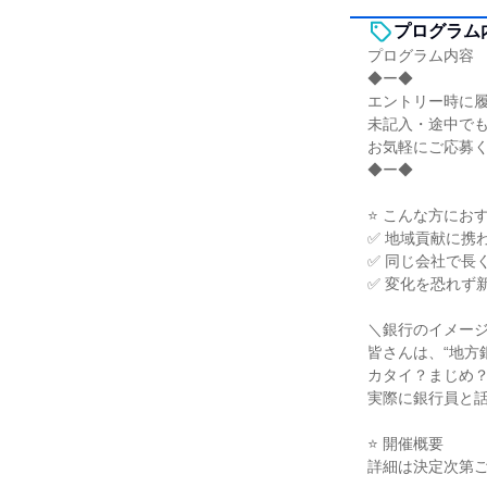
プログラム
プログラム内容
◆ー◆
エントリー時に
未記入・途中でも
お気軽にご応募
◆ー◆
⭐ こんな方にお
✅ 地域貢献に携
✅ 同じ会社で長
✅ 変化を恐れず
＼銀行のイメー
皆さんは、“地方
カタイ？まじめ
実際に銀行員と
⭐ 開催概要
詳細は決定次第