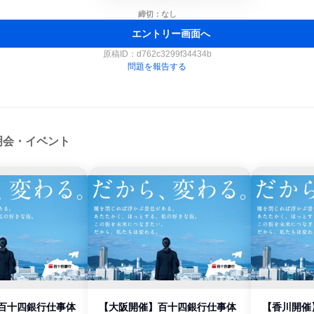
締切：なし
エントリー画面へ
原稿ID：
d762c3299f34434b
問題を報告する
明会・イベント
】百十四銀行仕事体
【大阪開催】百十四銀行仕事体
【香川開催