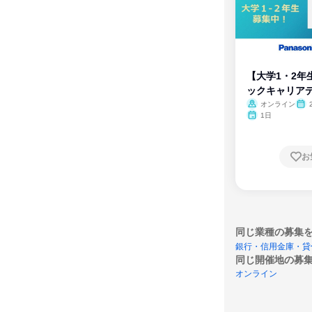
【大学1・2年
ックキャリア
ム
オンライン
1日
お
同じ業種の募集
銀行・信用金庫・貸
同じ開催地の募
オンライン