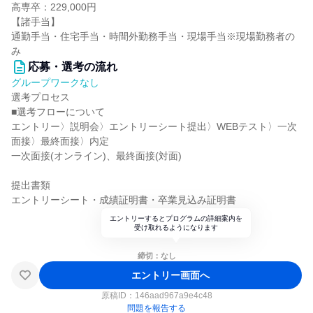
高専卒：229,000円
【諸手当】
通勤手当・住宅手当・時間外勤務手当・現場手当※現場勤務者の
み
応募・選考の流れ
グループワークなし
選考プロセス
■選考フローについて
エントリー〉説明会〉エントリーシート提出〉WEBテスト〉一次
面接〉最終面接〉内定
一次面接(オンライン)、最終面接(対面)
提出書類
エントリーシート・成績証明書・卒業見込み証明書
エントリーするとプログラムの詳細案内を
受け取れるようになります
締切：なし
エントリー画面へ
原稿ID：
146aad967a9e4c48
問題を報告する