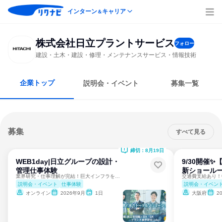
インターン
キャリア
＆
株式会社日立プラントサービス
フォロー
建設・土木・建設・修理・メンテナンスサービス・情報技術
企業トップ
説明会・イベント
募集一覧
募集
すべて見る
締切：8月19日
WEB1day|日立グループの設計・
9/30開催
管理仕事体験
新ショールー
業界研究・仕事理解が完結！巨大インフラを動かす魅力を体験
説明会・イベント
仕事体験
説明会・イベン
オンライン
2026年9月
1日
大阪府
2