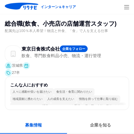
インターン
キャリア
＆
総合職(飲食、小売店の店舗運営スタッフ)
配属先は100％本人希望！物流と外食、「食」で人を支える仕事
東京日食株式会社
企業をフォロー
飲食、専門飲食料品小売、物流・運行管理
茨城県
27卒
こんな人におすすめ
人々に感動や笑いを届けたい
食生活・食育に関わりたい
地域貢献に携わりたい
人の成長を支えたい
情熱を持って仕事に取り組む
コミュニケーションが活発
チームワークを重視
長く同じ会社に居続けられる
若手が裁量を持てる環境
人とたくさん会話する
募集情報
企業を知る