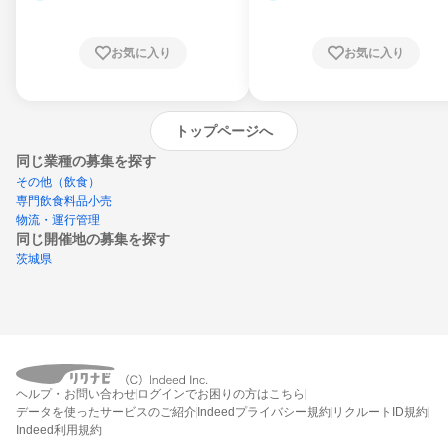
お気に入り
お気に入り
トップページへ
同じ業種の募集を探す
その他（飲食）
専門飲食料品小売
物流・運行管理
同じ開催地の募集を探す
茨城県
エントリーするとプログラムの詳細案内を
ヘルプ・お問い合わせ
ログインでお困りの方はこちら
受け取れるようになります
データを使ったサービスのご紹介
Indeedプライバシー規約
リクルートID規約
Indeed利用規約
締切：なし