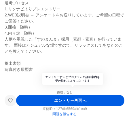
選考プロセス
1.リクナビよりプレエントリー
2.WEB説明会 → アンケートをお送りしています。ご希望の日程で
ご回答ください。
3.面接（随時）
4.内々定（随時）
人柄を重視した「すのまんま」採用（素顔・素直）を行っていま
す。 面接はカジュアルな場ですので、リラックスしてあなたのこ
とを教えてください。
提出書類
写真付き履歴書
エントリーするとプログラムの詳細案内を
受け取れるようになります
締切：なし
エントリー画面へ
原稿ID：
127db6569afc1ea9
問題を報告する