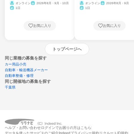
ム
オンライン
2026年8月・9月・10月
オンライン
2026年8月・9月
1日
1日
お気に入り
お気に入り
トップページへ
同じ業種の募集を探す
カー用品小売
自動車・輸送機器メーカー
自動車整備・修理
同じ開催地の募集を探す
千葉県
エントリーするとプログラムの詳細案内を
ヘルプ・お問い合わせ
ログインでお困りの方はこちら
受け取れるようになります
データを使ったサービスのご紹介
Indeedプライバシー規約
リクルートID規約