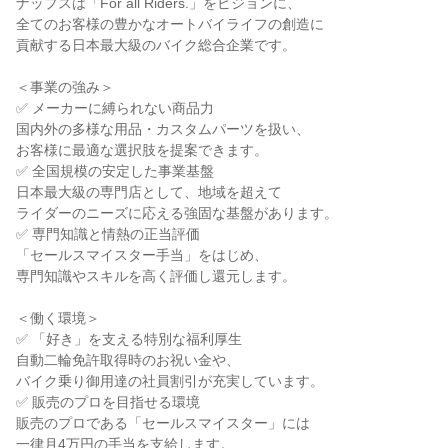
ナップスは「For all Riders.」をビジョンに、
全てのお客様の豊かなオートバイライフの創造に
貢献する日本最大級のバイク総合企業です。
＜事業の強み＞
✅ メーカーに縛られない商品力
国内外の多様な用品・カスタムパーツを扱い、
お客様に最適な選択肢を提案できます。
✅ 全国規模の安定した事業基盤
日本最大級の専門店として、地域を超えて
ライダーのニーズに応える強固な基盤があります。
✅ 専門知識と情熱の正当評価
「セールスマイスター手当」をはじめ、
専門知識やスキルを高く評価し還元します。
＜働く環境＞
✅ 「好き」を支える特別な福利厚生
自動二輪免許取得時のお祝い金や、
バイク乗り御用達の社員割引が充実しています。
✅ 販売のプロを目指せる環境
販売のプロである「セールスマイスター」には
一律月4万円の手当を支給します。