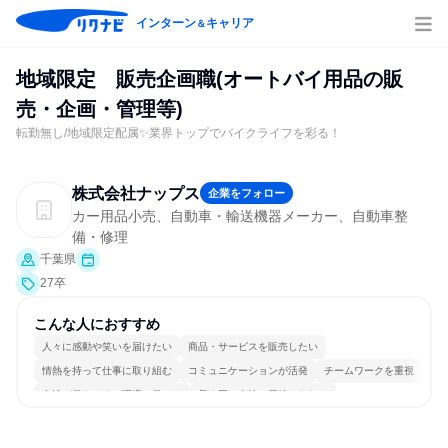
インターン
キャリア
＆
地域限定 販売企画職(オートバイ用品の販
売・企画・管理等)
転勤無し/地域限定配属✨業界トップでバイクライフを彩る！
株式会社ナップス
企業をフォロー
カー用品小売、自動車・輸送機器メーカー、自動車整
備・修理
千葉県
27卒
こんな人におすすめ
人々に感動や笑いを届けたい
商品・サービスを販売したい
情熱を持って仕事に取り組む
コミュニケーションが活発
チームワークを重視
女性が働きやすい環境で働ける
長く同じ会社に居続けられる
自分の好きな場所で働ける
若手が裁量を持てる環境
人とたくさん会話する