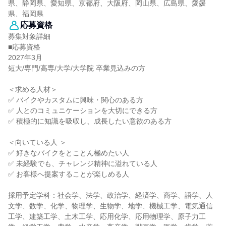
県、静岡県、愛知県、京都府、大阪府、岡山県、広島県、愛媛
県、福岡県
応募資格
募集対象詳細
■応募資格
2027年3月
短大/専門/高専/大学/大学院 卒業見込みの方
＜求める人材＞
✅ バイクやカスタムに興味・関心のある方
✅ 人とのコミュニケーションを大切にできる方
✅ 積極的に知識を吸収し、成長したい意欲のある方
＜向いている人 ＞
✅ 好きなバイクをとことん極めたい人
✅ 未経験でも、チャレンジ精神に溢れている人
✅ お客様へ提案することが楽しめる人
採用予定学科：社会学、法学、政治学、経済学、商学、語学、人
文学、数学、化学、物理学、生物学、地学、機械工学、電気通信
工学、建築工学、土木工学、応用化学、応用物理学、原子力工