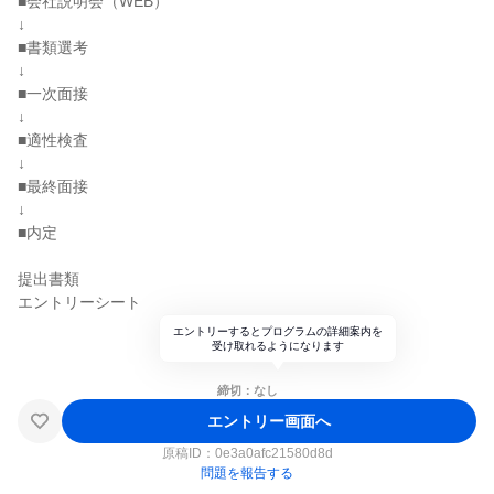
■会社説明会（WEB）
↓
■書類選考
↓
■一次面接
↓
■適性検査
↓
■最終面接
↓
■内定
提出書類
エントリーシート
エントリーするとプログラムの詳細案内を
受け取れるようになります
締切：なし
エントリー画面へ
原稿ID：
0e3a0afc21580d8d
問題を報告する