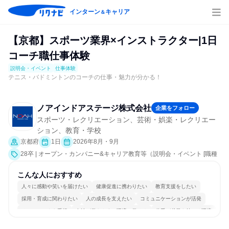
インターン
キャリア
＆
【京都】スポーツ業界×インストラクター|1日
コーチ職仕事体験
説明会・イベント
仕事体験
テニス・バドミントンのコーチの仕事・魅力が分かる！
ノアインドアステージ株式会社
企業をフォロー
スポーツ・レクリエーション、芸術・娯楽・レクリエー
ション、教育・学校
京都府
1日
2026年8月・9月
28卒 | オープン・カンパニー&キャリア教育等（説明会・イベント [職種
研究、職場見学会、社員交流会、会社説明会、業界研究]、仕事体験）
こんな人におすすめ
人々に感動や笑いを届けたい
健康促進に携わりたい
教育支援をしたい
採用・育成に関わりたい
人の成長を支えたい
コミュニケーションが活発
チームワークを重視
女性が働きやすい環境で働ける
若手が裁量を持てる環境
人とたくさん会話する