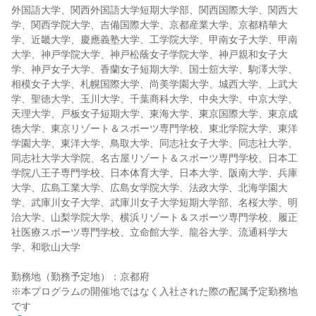
外国語大学、関西外国語大学短期大学部、関西国際大学、関西大
学、関西学院大学、吉備国際大学、京都産業大学、京都精華大
学、近畿大学、慶應義塾大学、工学院大学、甲南女子大学、甲南
大学、神戸学院大学、神戸松蔭女子学院大学、神戸親和女子大
学、神戸女子大学、香蘭女子短期大学、国士舘大学、駒澤大学、
相模女子大学、札幌国際大学、尚美学園大学、城西大学、上武大
学、聖徳大学、玉川大学、千葉商科大学、中央大学、中京大学、
天理大学、戸板女子短期大学、東海大学、東京国際大学、東京成
徳大学、東京リゾート＆スポーツ専門学校、東北学院大学、東洋
学園大学、東洋大学、鳥取大学、同志社女子大学、同志社大学、
同志社大学大学院、名古屋リゾート＆スポーツ専門学校、日本工
学院八王子専門学校、日本体育大学、日本大学、阪南大学、兵庫
大学、広島工業大学、広島女学院大学、法政大学、北海学園大
学、武庫川女子大学、武庫川女子大学短期大学部、名桜大学、明
治大学、山梨学院大学、横浜リゾート＆スポーツ専門学校、履正
社医療スポーツ専門学校、立命館大学、龍谷大学、流通科学大
学、和歌山大学
勤務地（勤務予定地）：京都府
※本プログラムの開催地ではなく入社された際の配属予定勤務地
です