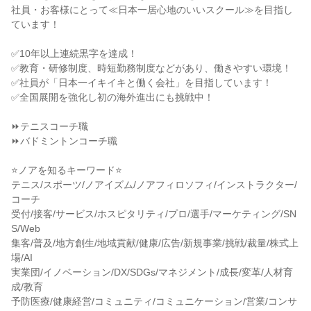
社員・お客様にとって≪日本一居心地のいいスクール≫を目指し
ています！
✅10年以上連続黒字を達成！
✅教育・研修制度、時短勤務制度などがあり、働きやすい環境！
✅社員が「日本一イキイキと働く会社」を目指しています！
✅全国展開を強化し初の海外進出にも挑戦中！
⏩テニスコーチ職
⏩バドミントンコーチ職
⭐ノアを知るキーワード⭐
テニス/スポーツ/ノアイズム/ノアフィロソフィ/インストラクター/
コーチ
受付/接客/サービス/ホスピタリティ/プロ/選手/マーケティング/SN
S/Web
集客/普及/地方創生/地域貢献/健康/広告/新規事業/挑戦/裁量/株式上
場/AI
実業団/イノベーション/DX/SDGs/マネジメント/成長/変革/人材育
成/教育
予防医療/健康経営/コミュニティ/コミュニケーション/営業/コンサ