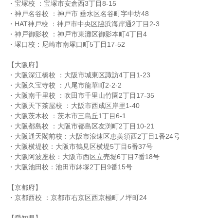
・宝塚校 ：宝塚市安倉西3丁目8-15
・神戸名谷校 ：神戸市 垂水区名谷町字中坊48
・HAT神戸校 ：神戸市中央区脇浜海岸通2丁目2-3
・神戸御影校 ：神戸市東灘区御影本町4丁目4
・塚口校：尼崎市南塚口町5丁目17-52
【大阪府】
・大阪深江橋校 ：大阪市城東区諏訪4丁目1-23
・大阪久宝寺校 ：八尾市龍華町2-2-2
・大阪南千里校 ：吹田市千里山竹園2丁目17-35
・大阪天下茶屋校 ：大阪市西成区岸里1-40
・大阪茨木校 ：茨木市三島丘1丁目6-1
・大阪都島校 ：大阪市都島区友渕町2丁目10-21
・大阪通天閣前校：大阪市浪速区恵美須西2丁目1番24号
・大阪横堤校：大阪市鶴見区横堤5丁目6番37号
・大阪阿波座校：大阪市西区立売堀6丁目7番18号
・大阪池田校：池田市鉢塚2丁目9番15号
【京都府】
・京都西校 ：京都市右京区西京極町ノ坪町24