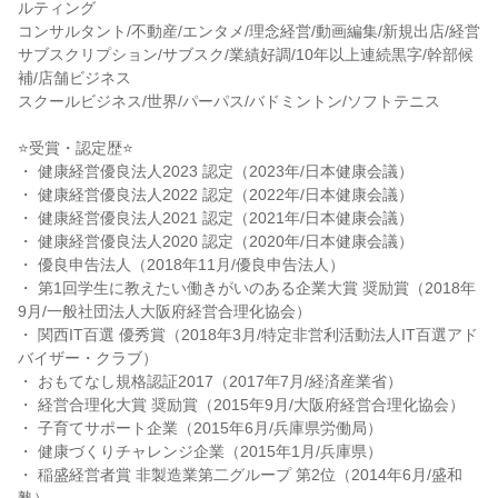
ルティング
コンサルタント/不動産/エンタメ/理念経営/動画編集/新規出店/経営
サブスクリプション/サブスク/業績好調/10年以上連続黒字/幹部候
補/店舗ビジネス
スクールビジネス/世界/パーパス/バドミントン/ソフトテニス
⭐受賞・認定歴⭐
・ 健康経営優良法人2023 認定（2023年/日本健康会議）
・ 健康経営優良法人2022 認定（2022年/日本健康会議）
・ 健康経営優良法人2021 認定（2021年/日本健康会議）
・ 健康経営優良法人2020 認定（2020年/日本健康会議）
・ 優良申告法人（2018年11月/優良申告法人）
・ 第1回学生に教えたい働きがいのある企業大賞 奨励賞（2018年
9月/一般社団法人大阪府経営合理化協会）
・ 関西IT百選 優秀賞（2018年3月/特定非営利活動法人IT百選アド
バイザー・クラブ）
・ おもてなし規格認証2017（2017年7月/経済産業省）
・ 経営合理化大賞 奨励賞（2015年9月/大阪府経営合理化協会）
・ 子育てサポート企業（2015年6月/兵庫県労働局）
・ 健康づくりチャレンジ企業（2015年1月/兵庫県）
・ 稲盛経営者賞 非製造業第二グループ 第2位（2014年6月/盛和