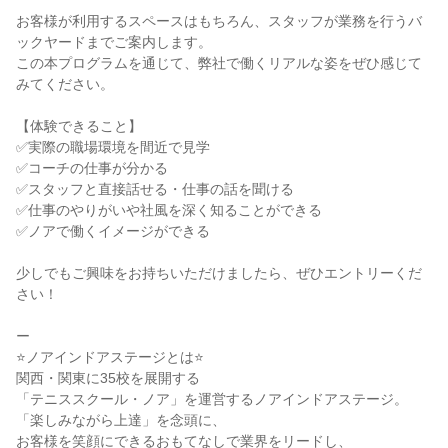
お客様が利用するスペースはもちろん、スタッフが業務を行うバ
ックヤードまでご案内します。
この本プログラムを通じて、弊社で働くリアルな姿をぜひ感じて
みてください。
【体験できること】
✅実際の職場環境を間近で見学
✅コーチの仕事が分かる
✅スタッフと直接話せる・仕事の話を聞ける
✅仕事のやりがいや社風を深く知ることができる
✅ノアで働くイメージができる
少しでもご興味をお持ちいただけましたら、ぜひエントリーくだ
さい！
ー
⭐ノアインドアステージとは⭐
関西・関東に35校を展開する
「テニススクール・ノア」を運営するノアインドアステージ。
「楽しみながら上達」を念頭に、
お客様を笑顔にできるおもてなしで業界をリードし、