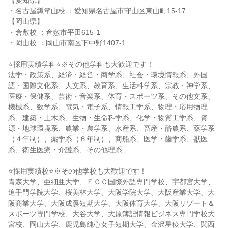
【愛知県】
・名古屋瓢箪山校 ：愛知県名古屋市守山区東山町15-17
【岡山県】
・倉敷校 ：倉敷市平田615-1
・岡山校 ：岡山市南区下中野1407-1
⭐採用実績学科⭐※その他学科も大歓迎です！
法学・政策系、経済・経営・商学系、社会・環境情報系、外国
語・国際文化系、人文系、教育系、生活科学系、宗教・神学系、
医療・保健系、芸術・音楽系、体育・スポーツ系、その他文系、
機械系、数学系、電気・電子系、情報工学系、物理・応用物理
系、建築・土木系、生物・生命科学系、化学・物質工学系、資
源・地球環境系、農業・農学系、水産系、畜産・酪農系、薬学系
（４年制）、薬学系（６年制）、商船系、医学・歯学系、獣医
系、衛生医療・介護系、その他理系
⭐採用実績校⭐※その他学校も大歓迎です！
青森大学、亜細亜大学、ＥＣＣ国際外語専門学校、宇都宮大学、
追手門学院大学、桜美林大学、大阪学院大学、大阪産業大学、大
阪商業大学、大阪成蹊短期大学、大阪体育大学、大阪リゾート＆
スポーツ専門学校、大谷大学、大原簿記情報ビジネス専門学校大
宮校、岡山大学、鹿児島純心女子短期大学、金沢星稜大学、関西