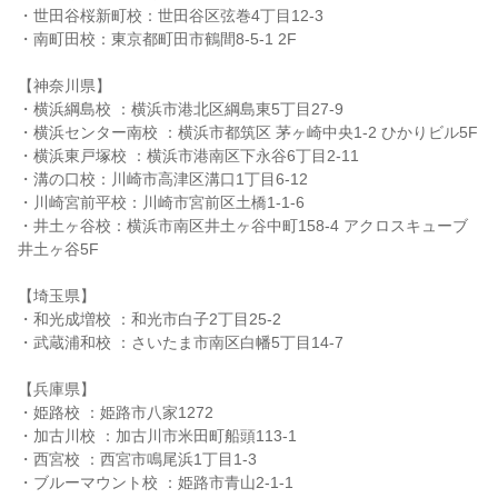
・世田谷桜新町校：世田谷区弦巻4丁目12-3
・南町田校：東京都町田市鶴間8-5-1 2F
【神奈川県】
・横浜綱島校 ：横浜市港北区綱島東5丁目27-9
・横浜センター南校 ：横浜市都筑区 茅ヶ崎中央1-2 ひかりビル5F
・横浜東戸塚校 ：横浜市港南区下永谷6丁目2-11
・溝の口校：川崎市高津区溝口1丁目6-12
・川崎宮前平校：川崎市宮前区土橋1-1-6
・井土ヶ谷校：横浜市南区井土ヶ谷中町158-4 アクロスキューブ
井土ヶ谷5F
【埼玉県】
・和光成増校 ：和光市白子2丁目25-2
・武蔵浦和校 ：さいたま市南区白幡5丁目14-7
【兵庫県】
・姫路校 ：姫路市八家1272
・加古川校 ：加古川市米田町船頭113-1
・西宮校 ：西宮市鳴尾浜1丁目1-3
・ブルーマウント校 ：姫路市青山2-1-1