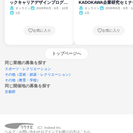
ックキャリアデザインプログラ
KADOKAWA企業研究セミナ
ム
オンライン
2026年8月・9月・10月
オンライン
2026年8月・9月・1
月・11月・12月
1日
1日
お気に入り
お気に入り
トップページへ
同じ業種の募集を探す
スポーツ・レクリエーション
その他（芸術・娯楽・レクリエーション）
その他（教育・学校）
同じ開催地の募集を探す
京都府
エントリーするとプログラムの詳細案内を
ヘルプ・お問い合わせ
ログインでお困りの方はこちら
受け取れるようになります