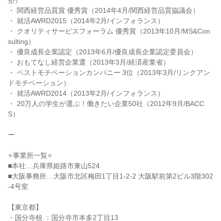
塾）
・ 関西経営品質賞 優秀賞（2014年4月/関西経営品質協議会）
・ 就活AWRD2015（2014年2月/インフォランス）
・ クオリティサービスフォーラム 優秀賞（2013年10月/MS&Con
sulting）
・ 優良成長企業認定（2013年6月/優良成長企業認定委員会）
・ おもてなし経営企業選（2013年3月/経済産業省）
・ ベストモチベーションカンパニー 3位（2013年3月/リンクアン
ドモチベーション）
・ 就活AWRD2014（2013年2月/インフォランス）
・ 20万人の学生が選ぶ！働きたい企業50社（2012年9月/BACC
S）
ー
⭐事業所一覧⭐
■本社…兵庫県姫路市東山524
■大阪事務所…大阪市北区梅田1丁目1-2-2 大阪駅前第2ビル3階302
-4号室
【東京都】
・国分寺校 ：国分寺市本多2丁目13