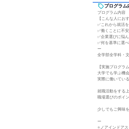
プログラム
プログラム内容
【こんな人にお
✅これから就活
✅働くことに不
✅企業選びに悩
✅何を基準に選
ー
全学部全学科・文
【実施プログラ
大学でも学ぶ機
実際に働いてい
就職活動をする
職場選びのポイ
少しでもご興味
ー
⭐ノアインドアス