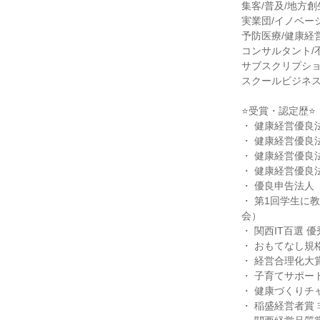
集客/普及/地方創
実業団/イノベーシ
予防医療/健康経
コンサルタント/
サブスクリプショ
スクールビジネス
⭐受賞・認定歴⭐
・ 健康経営優良法
・ 健康経営優良法
・ 健康経営優良法
・ 健康経営優良法
・ 優良申告法人（
・ 第1回学生に
会）
・ 関西IT百選 
・ おもてなし規格
・ 経営合理化大賞
・ 子育てサポート
・ 健康づくりチャ
・ 稲盛経営者賞 