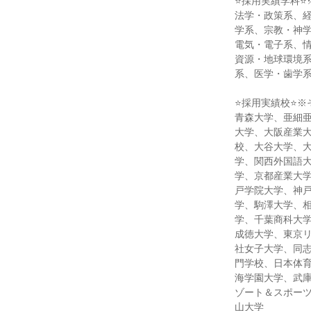
⭐採用実績学科⭐
法学・政策系、
学系、宗教・神
電気・電子系、
資源・地球環境
系、医学・歯学
⭐採用実績校⭐※
青森大学、亜細
大学、大阪産業
校、大谷大学、
学、関西外国語
学、京都産業大
戸学院大学、神
学、駒澤大学、
学、千葉商科大
成徳大学、東京
社女子大学、同
門学校、日本体
海学園大学、武
ゾート＆スポー
山大学