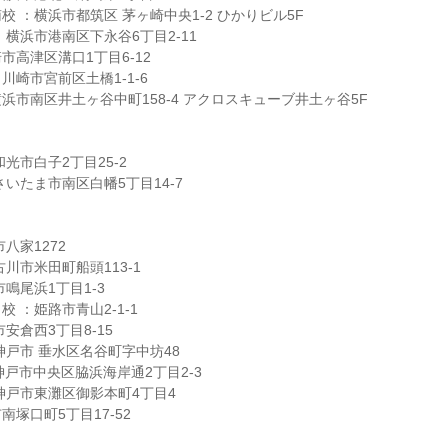
 ：横浜市都筑区 茅ヶ崎中央1-2 ひかりビル5F
：横浜市港南区下永谷6丁目2-11
市高津区溝口1丁目6-12
川崎市宮前区土橋1-1-6
浜市南区井土ヶ谷中町158-4 アクロスキューブ井土ヶ谷5F
光市白子2丁目25-2
いたま市南区白幡5丁目14-7
八家1272
川市米田町船頭113-1
鳴尾浜1丁目1-3
 ：姫路市青山2-1-1
安倉西3丁目8-15
神戸市 垂水区名谷町字中坊48
神戸市中央区脇浜海岸通2丁目2-3
神戸市東灘区御影本町4丁目4
塚口町5丁目17-52