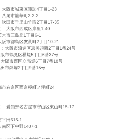
大阪市城東区諏訪4丁目1-23
八尾市龍華町2-2-2
吹田市千里山竹園2丁目17-35
 ：大阪市西成区岸里1-40
木市三島丘1丁目6-1
阪市都島区友渕町2丁目10-21
：大阪市浪速区恵美須西2丁目1番24号
阪市鶴見区横堤5丁目6番37号
大阪市西区立売堀6丁目7番18号
田市鉢塚2丁目9番15号
都市右京区西京極町ノ坪町24
 ：愛知県名古屋市守山区東山町15-17
平田615-1
南区下中野1407-1