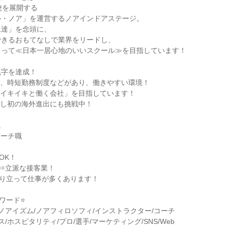
校を展開する
ル・ノア」を運営するノアインドアステージ。
上達」を念頭に、
できるおもてなしで業界をリードし、
とって≪日本一居心地のいいスクール≫を目指しています！
黒字を達成！
度、時短勤務制度などがあり、働きやすい環境！
一イキイキと働く会社」を目指しています！
化し初の海外進出にも挑戦中！
職
コーチ職
OK！
 ⇒立派な接客業！
より立って仕事が多くあります！
ワード⭐
/ノアイズム/ノアフィロソフィ/インストラクター/コーチ
ス/ホスピタリティ/プロ/選手/マーケティング/SNS/Web