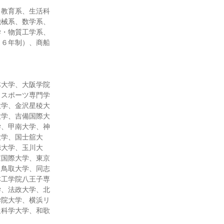
、教育系、生活科
機械系、数学系、
学・物質工学系、
（６年制）、商船
林大学、大阪学院
＆スポーツ専門学
大学、金沢星稜大
大学、吉備国際大
学、甲南大学、神
大学、国士舘大
徳大学、玉川大
京国際大学、東京
、鳥取大学、同志
本工学院八王子専
学、法政大学、北
学院大学、横浜リ
通科学大学、和歌