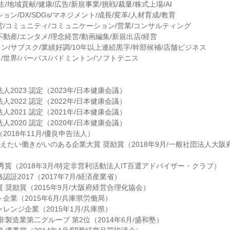
生/地域貢献/健康/広告/新規事業/挑戦/裁量/株式上場/AI
ョン/DX/SDGs/マネジメント/成長/変革/人材育成/教育
営/コミュニティ/コミュニケーション/営業/コンサルティング
不動産/エンタメ/理念経営/動画編集/新規出店/経営
ン/サブスク/業績好調/10年以上連続黒字/幹部候補/店舗ビジネス
/世界/パーパス/バドミントン/ソフトテニス
人2023 認定（2023年/日本健康会議）
人2022 認定（2022年/日本健康会議）
人2021 認定（2021年/日本健康会議）
人2020 認定（2020年/日本健康会議）
2018年11月/優良申告法人）
教えたい働きがいのある企業大賞 奨励賞（2018年9月/一般社団法人大
優秀賞（2018年3月/特定非営利活動法人IT百選アドバイザー・クラブ）
認証2017（2017年7月/経済産業省）
 奨励賞（2015年9月/大阪府経営合理化協会）
企業（2015年6月/兵庫県労働局）
レンジ企業（2015年1月/兵庫県）
非製造業第二グループ 第2位（2014年6月/盛和塾）