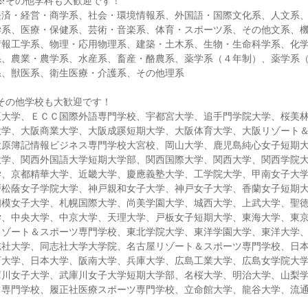
※その他学科も大歓迎です！
経済・経営・商学系、社会・環境情報系、外国語・国際文化系、人文系
学系、医療・保健系、芸術・音楽系、体育・スポーツ系、その他文系、
情報工学系、物理・応用物理系、建築・土木系、生物・生命科学系、化
系、農業・農学系、水産系、畜産・酪農系、薬学系（４年制）、薬学系
系、獣医系、衛生医療・介護系、その他理系
その他学校も大歓迎です！
亜大学、ＥＣＣ国際外語専門学校、宇都宮大学、追手門学院大学、桜美
大学、大阪商業大学、大阪成蹊短期大学、大阪体育大学、大阪リゾート
大原簿記情報ビジネス専門学校大宮校、岡山大学、鹿児島純心女子短期
大学、関西外国語大学短期大学部、関西国際大学、関西大学、関西学院
学、京都精華大学、近畿大学、慶應義塾大学、工学院大学、甲南女子大
戸松蔭女子学院大学、神戸親和女子大学、神戸女子大学、香蘭女子短期
相模女子大学、札幌国際大学、尚美学園大学、城西大学、上武大学、聖
学、中央大学、中京大学、天理大学、戸板女子短期大学、東海大学、東
リゾート＆スポーツ専門学校、東北学院大学、東洋学園大学、東洋大学
志社大学、同志社大学大学院、名古屋リゾート＆スポーツ専門学校、日
育大学、日本大学、阪南大学、兵庫大学、広島工業大学、広島女学院大
庫川女子大学、武庫川女子大学短期大学部、名桜大学、明治大学、山梨
ツ専門学校、履正社医療スポーツ専門学校、立命館大学、龍谷大学、流