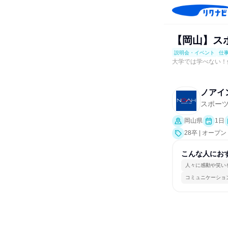
【岡山】ス
説明会・イベント
仕
大学では学べない！
ノアイ
スポー
岡山県
1日
28卒 | オ
会、業界研究]
こんな人にお
人々に感動や笑い
コミュニケーショ