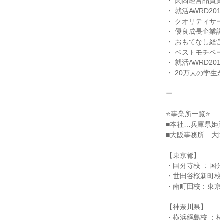
・ 関西経営品質賞
・ 就活AWRD20
・ クオリティサービ
・ 優良成長企業
・ おもてなし経営
・ ベストモチベ
・ 就活AWRD20
・ 20万人の学生
ー
⭐事業所一覧⭐
■本社…兵庫県姫
■大阪事務所…大阪
【東京都】
・国分寺校 ：国
・世田谷桜新町校
・南町田校：東京都
【神奈川県】
・横浜綱島校 ：横