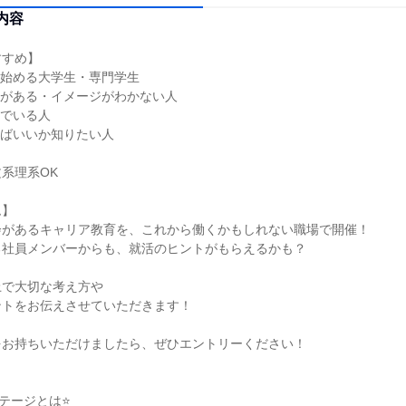
内容
すすめ】
を始める大学生・専門学生
安がある・イメージがわかない人
んでいる人
べばいいか知りたい人
系理系OK
ム】
会があるキャリア教育を、これから働くかもしれない職場で開催！
る社員メンバーからも、就活のヒントがもらえるかも？
上で大切な考え方や
ントをお伝えさせていただきます！
をお持ちいただけましたら、ぜひエントリーください！
テージとは⭐