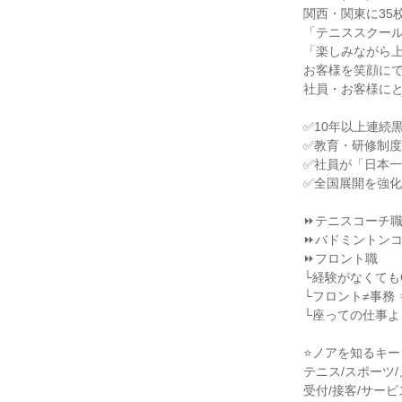
関西・関東に35
「テニススクー
「楽しみながら
お客様を笑顔に
社員・お客様に
✅10年以上連続
✅教育・研修制
✅社員が「日本
✅全国展開を強
⏩テニスコーチ
⏩バドミントン
⏩フロント職
└経験がなくても
└フロント≠事務
└座っての仕事
⭐ノアを知るキー
テニス/スポーツ
受付/接客/サービ