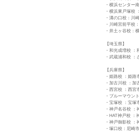
・横浜センター南校
・横浜東戸塚校 
・溝の口校：川崎
・川崎宮前平校：
・井土ヶ谷校：横
【埼玉県】
・和光成増校 ：和
・武蔵浦和校 ：さ
【兵庫県】
・姫路校 ：姫路市
・加古川校 ：加古
・西宮校 ：西宮市
・ブルーマウント校
・宝塚校 ：宝塚市
・神戸名谷校 ：
・HAT神戸校 ：
・神戸御影校 ：
・塚口校：尼崎市南