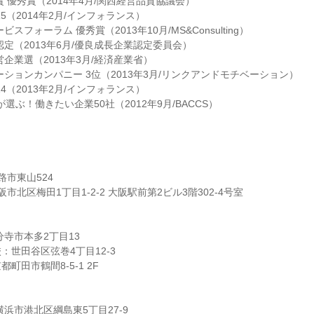
 優秀賞（2014年4月/関西経営品質協議会）
15（2014年2月/インフォランス）
スフォーラム 優秀賞（2013年10月/MS&Consulting）
認定（2013年6月/優良成長企業認定委員会）
企業選（2013年3月/経済産業省）
ーションカンパニー 3位（2013年3月/リンクアンドモチベーション）
14（2013年2月/インフォランス）
が選ぶ！働きたい企業50社（2012年9月/BACCS）
路市東山524
市北区梅田1丁目1-2-2 大阪駅前第2ビル3階302-4号室
分寺市本多2丁目13
：世田谷区弦巻4丁目12-3
町田市鶴間8-5-1 2F
浜市港北区綱島東5丁目27-9