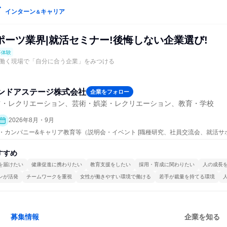
インターン
キャリア
＆
ポーツ業界|就活セミナー!後悔しない企業選び!
事体験
働く現場で「自分に合う企業」をみつける
ンドアステージ株式会社
企業をフォロー
ツ・レクリエーション、芸術・娯楽・レクリエーション、教育・学校
2026年8月・9月
ープン・カンパニー&キャリア教育等（説明会・イベント [職種研究、社員交流会、就活
、仕事体験）
すすめ
を届けたい
健康促進に携わりたい
教育支援をしたい
採用・育成に関わりたい
人の成長
ンが活発
チームワークを重視
女性が働きやすい環境で働ける
若手が裁量を持てる環境
募集情報
企業を知る