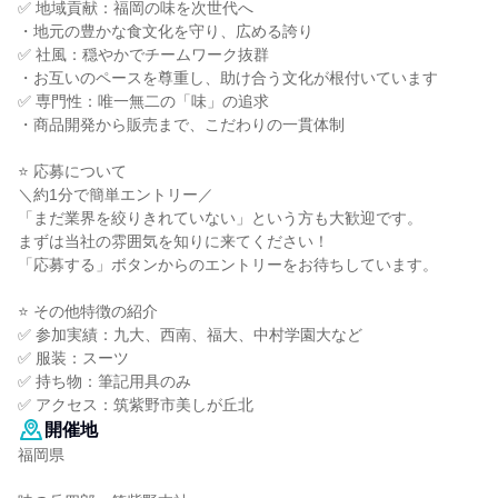
✅ 地域貢献：福岡の味を次世代へ
・地元の豊かな食文化を守り、広める誇り
✅ 社風：穏やかでチームワーク抜群
・お互いのペースを尊重し、助け合う文化が根付いています
✅ 専門性：唯一無二の「味」の追求
・商品開発から販売まで、こだわりの一貫体制
⭐ 応募について
＼約1分で簡単エントリー／
「まだ業界を絞りきれていない」という方も大歓迎です。
まずは当社の雰囲気を知りに来てください！
「応募する」ボタンからのエントリーをお待ちしています。
⭐ その他特徴の紹介
✅ 参加実績：九大、西南、福大、中村学園大など
✅ 服装：スーツ
✅ 持ち物：筆記用具のみ
✅ アクセス：筑紫野市美しが丘北
開催地
福岡県