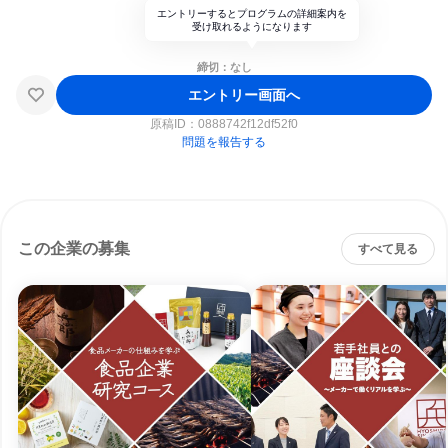
エントリーするとプログラムの詳細案内を
受け取れるようになります
締切：なし
エントリー画面へ
原稿ID：
0888742f12df52f0
問題を報告する
この企業の募集
すべて見る