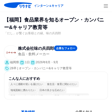
インターン
キャリア
＆
【福岡】食品業界を知るオープン・カンパニ
ー&キャリア教育等
「だし」が繋ぐお客様との縁。味の兵四郎
株式会社味の兵四郎
企業をフォロー
食品・飲料メーカー
福岡県
1日
2026年8月・9月
28卒 | オープン・カンパニー&キャリア教育等
こんな人におすすめ
人々に感動や笑いを届けたい
食生活・食育に関わりたい
地域貢献に携わりたい
日本の良さを広めたい
商品・サービスの魅力を表現したい
商品・サービスを企画したい
商品・サービスを販売したい
海外と交流したい
穏やかで互いのペースを尊重
チームワークを重視