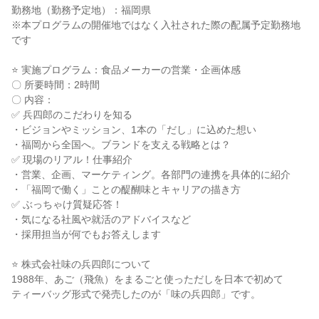
勤務地（勤務予定地）：福岡県
※本プログラムの開催地ではなく入社された際の配属予定勤務地
です
⭐ 実施プログラム：食品メーカーの営業・企画体感
〇 所要時間：2時間
〇 内容：
✅ 兵四郎のこだわりを知る
・ビジョンやミッション、1本の「だし」に込めた想い
・福岡から全国へ。ブランドを支える戦略とは？
✅ 現場のリアル！仕事紹介
・営業、企画、マーケティング。各部門の連携を具体的に紹介
・「福岡で働く」ことの醍醐味とキャリアの描き方
✅ ぶっちゃけ質疑応答！
・気になる社風や就活のアドバイスなど
・採用担当が何でもお答えします
⭐ 株式会社味の兵四郎について
1988年、あご（飛魚）をまるごと使っただしを日本で初めて
ティーバッグ形式で発売したのが「味の兵四郎」です。