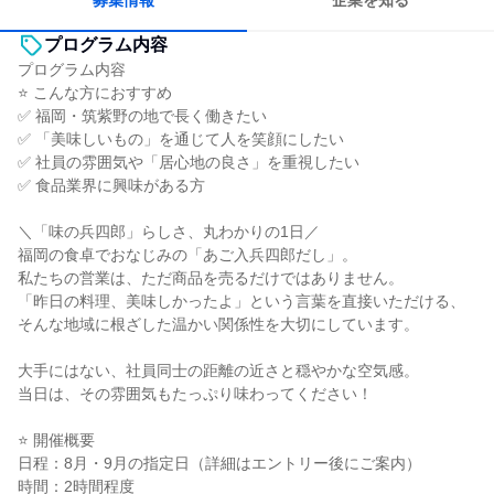
募集情報
企業を知る
プログラム内容
プログラム内容
⭐ こんな方におすすめ
✅ 福岡・筑紫野の地で長く働きたい
✅ 「美味しいもの」を通じて人を笑顔にしたい
✅ 社員の雰囲気や「居心地の良さ」を重視したい
✅ 食品業界に興味がある方
＼「味の兵四郎」らしさ、丸わかりの1日／
福岡の食卓でおなじみの「あご入兵四郎だし」。
私たちの営業は、ただ商品を売るだけではありません。
「昨日の料理、美味しかったよ」という言葉を直接いただける、
そんな地域に根ざした温かい関係性を大切にしています。
大手にはない、社員同士の距離の近さと穏やかな空気感。
当日は、その雰囲気もたっぷり味わってください！
⭐ 開催概要
日程：8月・9月の指定日（詳細はエントリー後にご案内）
時間：2時間程度