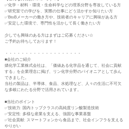
✅化学・材料・環境・生命科学などの理系分野を専攻している方
✅研究室での学びを、実際の仕事にどう活かすか知りたい方
✅BtoBメーカーの働き方や、技術者のキャリアに興味がある方
✅安定した環境で、専門性を活かして長く働きたい方
少しでも興味のある方はまずはご応募ください☆
ご予約お待ちしております！
・・・・・・・・・・・・・・・・・・・
■会社のご紹介
燐化学工業株式会社は、「価値ある化学品を通じて、社会に貢献
する」を企業理念に掲げ、リン化学分野のパイオニアとして歩ん
できました。
当社の製品は、半導体、食品、水処理など、人々の生活に不可欠
な多岐にわたる分野で活用されています。
■当社のポイント
✅技術力: 国内トップクラスの高純度リン酸製造技術
✅安定性: 多様な産業を支える、強固な事業基盤
✅社会貢献: スマートフォンから食品まで、社会インフラを支える
やりがい