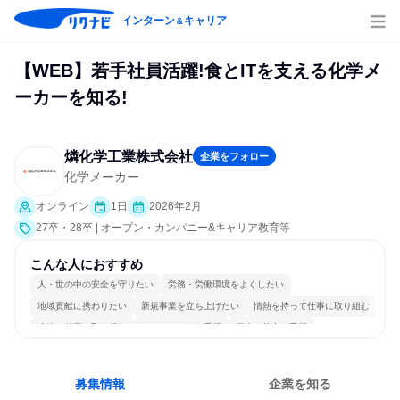
インターン
キャリア
＆
【WEB】若手社員活躍!食とITを支える化学メ
ーカーを知る!
燐化学工業株式会社
企業をフォロー
化学メーカー
オンライン
1日
2026年2月
27卒・28卒 | オープン・カンパニー&キャリア教育等
こんな人におすすめ
人・世の中の安全を守りたい
労務・労働環境をよくしたい
地域貢献に携わりたい
新規事業を立ち上げたい
情熱を持って仕事に取り組む
冷静に仕事に取り組む
チームワークを重視
個人の能力を重視
長く同じ会社に居続けられる
多様な職種の人と関われる
募集情報
企業を知る