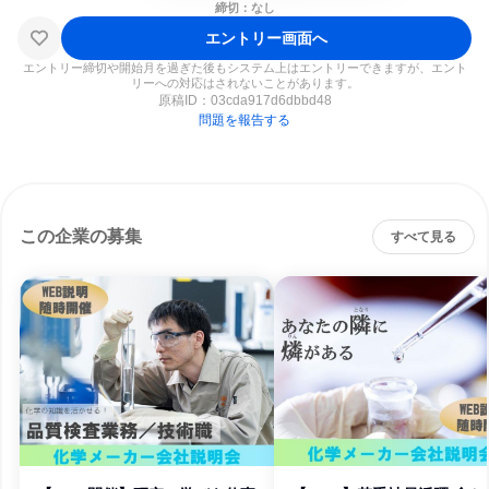
締切：なし
エントリー画面へ
エントリー締切や開始月を過ぎた後もシステム上はエントリーできますが、エント
リーへの対応はされないことがあります。
原稿ID：
03cda917d6dbbd48
問題を報告する
この企業の募集
すべて見る