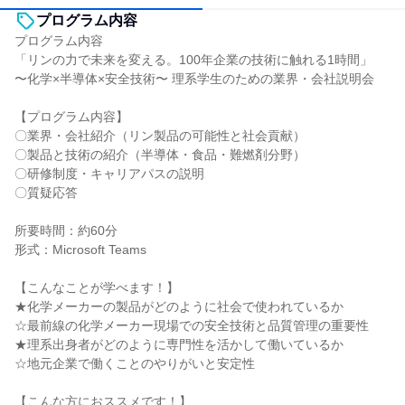
プログラム内容
プログラム内容
「リンの力で未来を変える。100年企業の技術に触れる1時間」
〜化学×半導体×安全技術〜 理系学生のための業界・会社説明会
【プログラム内容】
〇業界・会社紹介（リン製品の可能性と社会貢献）
〇製品と技術の紹介（半導体・食品・難燃剤分野）
〇研修制度・キャリアパスの説明
〇質疑応答
所要時間：約60分
形式：Microsoft Teams
【こんなことが学べます！】
★化学メーカーの製品がどのように社会で使われているか
☆最前線の化学メーカー現場での安全技術と品質管理の重要性
★理系出身者がどのように専門性を活かして働いているか
☆地元企業で働くことのやりがいと安定性
【こんな方におススメです！】