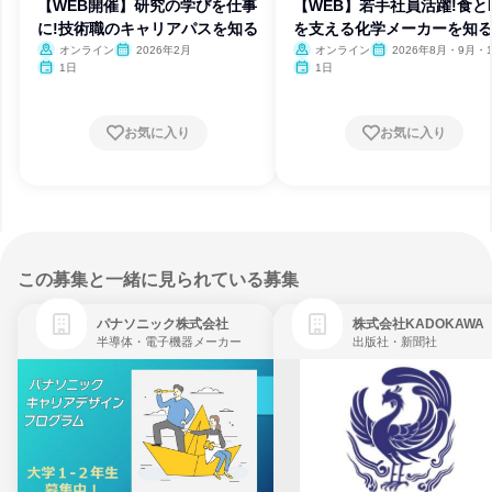
【WEB開催】研究の学びを仕事
【WEB】若手社員活躍!食とI
に!技術職のキャリアパスを知る
を支える化学メーカーを知る
オンライン
2026年2月
オンライン
2026年8月・9月・1
月・11月・12月
1日
1日
お気に入り
お気に入り
この募集と一緒に見られている募集
パナソニック株式会社
株式会社KADOKAWA
半導体・電子機器メーカー
出版社・新聞社