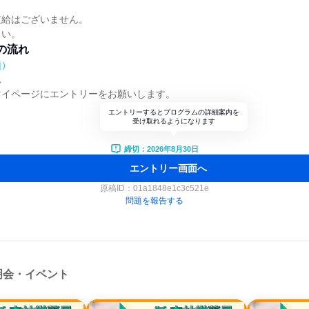
支給はございません。
さい。
の流れ
順）
れ
マイページにエントリーをお願いします。
エントリーするとプログラムの詳細案内を
受け取れるようになります
締切：2026年8月30日
エントリー画面へ
原稿ID：
01a1848e1c3c521e
問題を報告する
明会・イベント