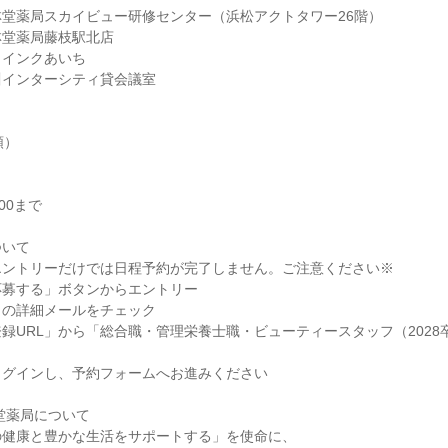
堂薬局スカイビュー研修センター（浜松アクトタワー26階）
林堂薬局藤枝駅北店
ウインクあいち
川インターシティ貸会議室
順）
00まで
ついて
エントリーだけでは日程予約が完了しません。ご注意ください※
応募する」ボタンからエントリー
らの詳細メールをチェック
録URL」から「総合職・管理栄養士職・ビューティースタッフ（2028
ログインし、予約フォームへお進みください
林堂薬局について
の健康と豊かな生活をサポートする」を使命に、