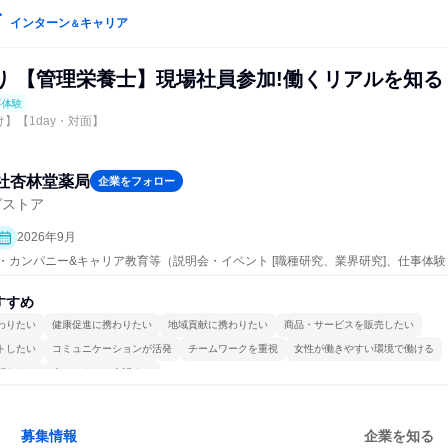
インターン
キャリア
＆
り 【管理栄養士】現場社員参加!働くリアルを知る
事体験
け】【1day・対面】
社杏林堂薬局
企業をフォロー
グストア
2026年9月
プン・カンパニー&キャリア教育等（説明会・イベント [職種研究、業界研究]、仕事体験
すすめ
わりたい
健康促進に携わりたい
地域貢献に携わりたい
商品・サービスを販売したい
トしたい
コミュニケーションが活発
チームワークを重視
女性が働きやすい環境で働ける
関われる
人とたくさん会話する
募集情報
企業を知る