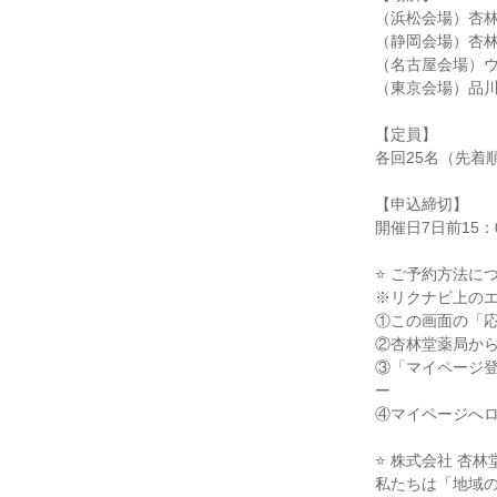
（浜松会場）杏林
（静岡会場）杏
（名古屋会場）
（東京会場）品
【定員】
各回25名（先着
【申込締切】
開催日7日前15：
⭐ ご予約方法に
※リクナビ上の
①この画面の「
②杏林堂薬局か
③「マイページ登
ー
④マイページへ
⭐ 株式会社 杏
私たちは「地域