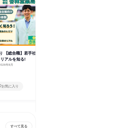
り 【総合職】若手社
参加特典あり 【総合職】若手社
管理栄養
くリアルを知る!
員参加!働くリアルを知る!
界研究オ
2026年8月
静岡県
2026年8月
静岡県
1日
1日
お気に入り
お気に入り
すべて見る