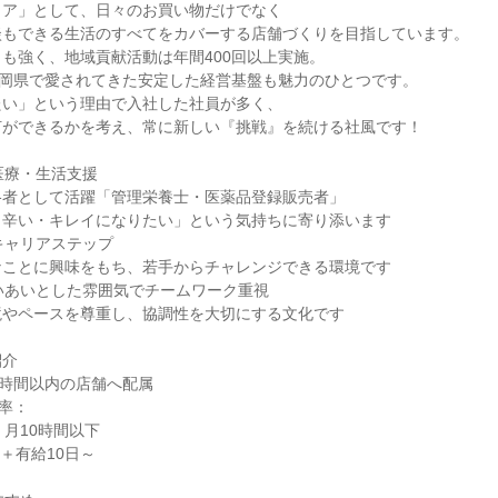
トア」として、日々のお買い物だけでなく
談もできる生活のすべてをカバーする店舗づくりを目指しています。
も強く、地域貢献活動は年間400回以上実施。
静岡県で愛されてきた安定した経営基盤も魅力のひとつです。
たい」という理由で入社した社員が多く、
何ができるかを考え、常に新しい『挑戦』を続ける社風です！
医療・生活支援
格者として活躍「管理栄養士・医薬品登録販売者」
・辛い・キレイになりたい」という気持ちに寄り添います
キャリアステップ
なことに興味をもち、若手からチャレンジできる環境です
いあいとした雰囲気でチームワーク重視
境やペースを尊重し、協調性を大切にする文化です
紹介
1時間以内の店舗へ配属
着率：
：月10時間以下
日＋有給10日～