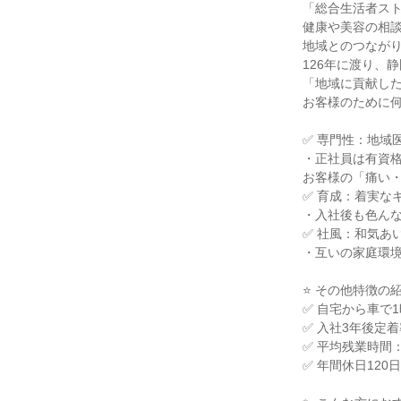
「総合生活者ス
健康や美容の相
地域とのつながり
126年に渡り、
「地域に貢献し
お客様のために
✅ 専門性：地域
・正社員は有資
お客様の「痛い
✅ 育成：着実な
・入社後も色ん
✅ 社風：和気あ
・互いの家庭環
⭐ その他特徴の
✅ 自宅から車で
✅ 入社3年後定
✅ 平均残業時間
✅ 年間休日120