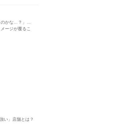
るのかな…？」…
イメージが覆るこ
「強い」店舗とは？