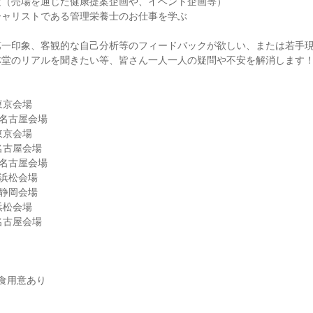
験（売場を通じた健康提案企画や、イベント企画等）
シャリストである管理栄養士のお仕事を学ぶ
第一印象、客観的な自己分析等のフィードバックが欲しい、または若手
林堂のリアルを聞きたい等、皆さん一人一人の疑問や不安を解消します
東京会場
）名古屋会場
東京会場
名古屋会場
）名古屋会場
）浜松会場
）静岡会場
浜松会場
名古屋会場
食用意あり