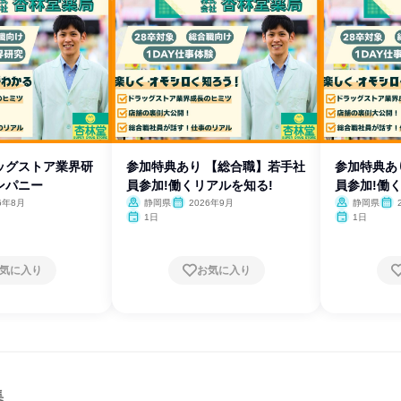
ッグストア業界研
参加特典あり 【総合職】若手社
参加特典あ
ンパニー
員参加!働くリアルを知る!
員参加!働
6年8月
静岡県
2026年9月
静岡県
1日
1日
気に入り
お気に入り
集