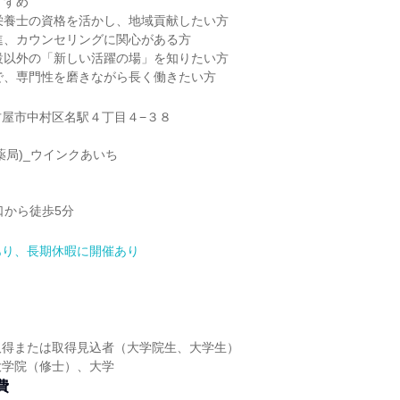
すすめ
栄養士の資格を活かし、地域貢献したい方
進、カウンセリングに関心がある方
設以外の「新しい活躍の場」を知りたい方
で、専門性を磨きながら長く働きたい方
屋市中村区名駅４丁目４−３８
薬局)_ウインクあいち
口から徒歩5分
あり、長期休暇に開催あり
取得または取得見込者（大学院生、大学生）
大学院（修士）、大学
費