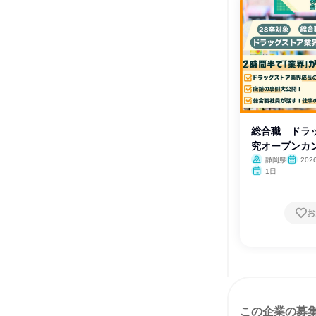
総合職 ドラ
究オープンカ
静岡県
202
1日
お
この企業の募