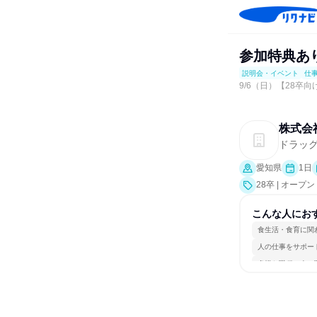
参加特典あ
説明会・イベント
仕
9/6（日）【28卒向
株式会
ドラッ
愛知県
1日
28卒 | オー
こんな人にお
食生活・食育に関
人の仕事をサポー
多様な職種の人と