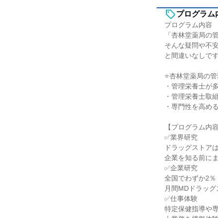
プログラム
プログラム内容
「杏林堂薬局の
そんな疑問や不
と間違いなしで
⭐杏林堂薬局の管
・管理栄養士が多い
・管理栄養士取
・専門性を高め
【プログラム内
✅業界研究
ドラッグストア
企業を知る前に
✅企業研究
全国でわずか2％
月間MDドラッグ
✅仕事体験
特定保健指導や