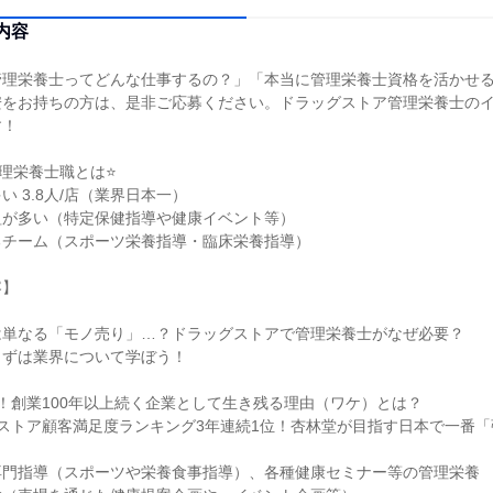
内容
管理栄養士ってどんな仕事するの？」「本当に管理栄養士資格を活かせ
安をお持ちの方は、是非ご応募ください。ドラッグストア管理栄養士の
す！
理栄養士職とは⭐
 3.8人/店（業界日本一）
組が多い（特定保健指導や健康イベント等）
るチーム（スポーツ栄養指導・臨床栄養指導）
容】
は単なる「モノ売り」…？ドラッグストアで管理栄養士がなぜ必要？
まずは業界について学ぼう！
！創業100年以上続く企業として生き残る理由（ワケ）とは？
ストア顧客満足度ランキング3年連続1位！杏林堂が目指す日本で一番
専門指導（スポーツや栄養食事指導）、各種健康セミナー等の管理栄養