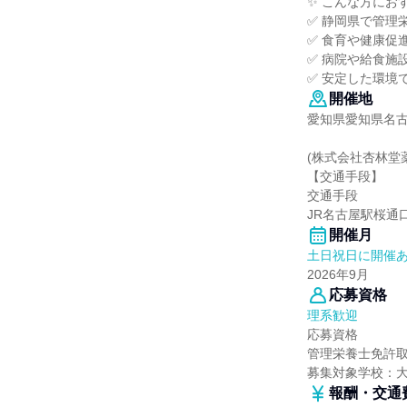
✨ こんな方にお
✅ 静岡県で管理
✅ 食育や健康促
✅ 病院や給食施
✅ 安定した環境
開催地
愛知県愛知県名古
(株式会社杏林堂
【交通手段】
交通手段
JR名古屋駅桜通
開催月
土日祝日に開催
2026年9月
応募資格
理系歓迎
応募資格
管理栄養士免許
募集対象学校：
報酬・交通