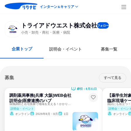
インターン
キャリア
＆
トライアドウエスト株式会社
フォロー
小売・卸売・商社・医療・病院
企業トップ
説明会・イベント
募集一覧
募集
すべて見る
締切：8月31日
調剤薬局事務|兵庫 大阪|WEB会社
【薬学生対
説明会|医療連携のハブ
臨床現場ケー
保険調剤と在宅医療で地域を支える！かかりつけ薬局の会社説明会
説明会・イベント
説明会・イベン
オンライン
2026年8月・9月
1日
オンライン