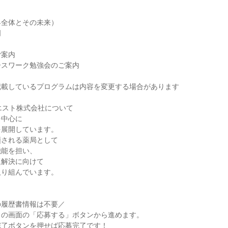
界全体とその未来）
明
ご案内
ースワーク勉強会のご案内
記載しているプログラムは内容を変更する場合があります
エスト株式会社について
を中心に
を展開しています。
頼される薬局として
機能を担い、
題解決に向けて
取り組んでいます。
の履歴書情報は不要／
この画面の「応募する」ボタンから進めます。
完了ボタンを押せば応募完了です！