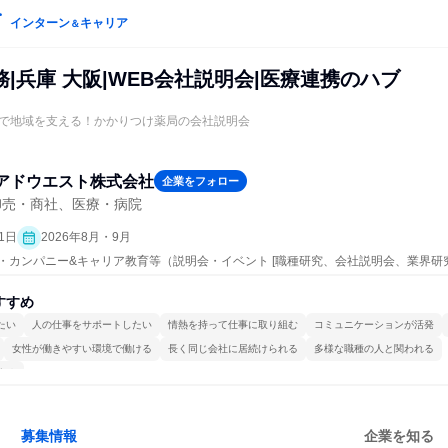
インターン
キャリア
＆
|兵庫 大阪|WEB会社説明会|医療連携のハブ
で地域を支える！かかりつけ薬局の会社説明会
アドウエスト株式会社
企業をフォロー
卸売・商社、医療・病院
1日
2026年8月・9月
プン・カンパニー&キャリア教育等（説明会・イベント [職種研究、会社説明会、業界研
すすめ
たい
人の仕事をサポートしたい
情熱を持って仕事に取り組む
コミュニケーションが活発
女性が働きやすい環境で働ける
長く同じ会社に居続けられる
多様な職種の人と関われる
する
募集情報
企業を知る