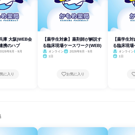
兵庫 大阪|WEB会
【薬学生対象】薬剤師が解説す
【薬学生対
療連携のハブ
る臨床現場ケースワーク(WEB)
る臨床現場ケ
2026年8月・9月
オンライン
2026年8月・9月
オンライン
1日
1日
気に入り
お気に入り
集