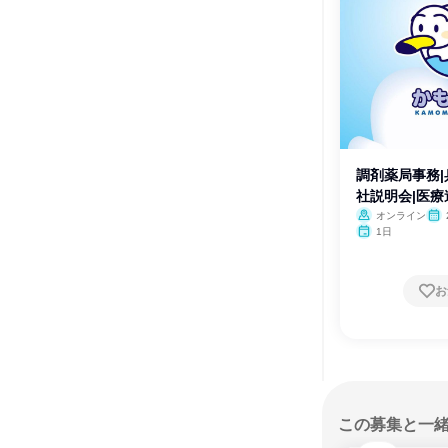
調剤薬局事務|
社説明会|医
オンライン
1日
お
この募集と一