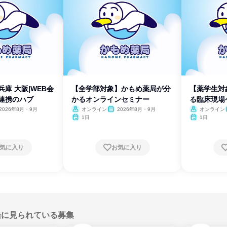
兵庫 大阪|WEB会
【全学部対象】かもめ薬局が分
【薬学生対
療連携のハブ
かるオンラインセミナー
る臨床現場ケ
2026年8月・9月
オンライン
2026年8月・9月
オンライン
1日
1日
気に入り
お気に入り
緒に見られている募集