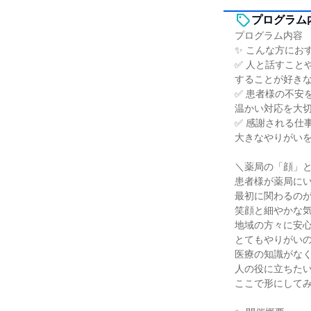
プログラム
プログラム内容
✨ こんな方にお
✅ 人と話すこと
することが好き
✅ 患者様の不安
温かい対応を大
✅ 感謝される仕
大きなやりがい
＼薬局の「顔」
患者様が薬局に
最初に関わるの
笑顔と細やかな
地域の方々に安
とてもやりがい
医療の知識がな
人の役に立ちた
ここで形にして