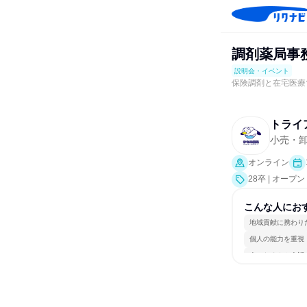
調剤薬局事務
説明会・イベント
保険調剤と在宅医療
トライ
小売・
オンライン
28卒 | オー
こんな人にお
地域貢献に携わり
個人の能力を重視
人とたくさん会話