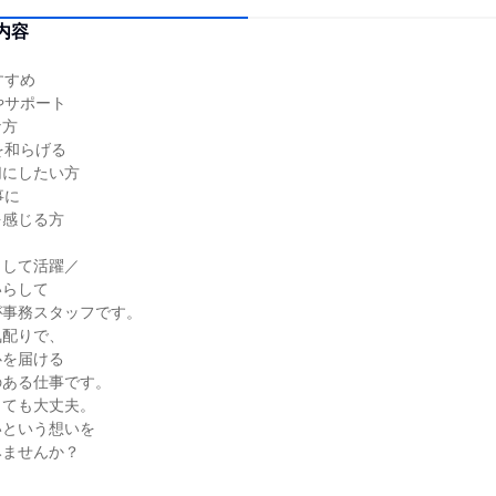
内容
すすめ
やサポート
な方
を和らげる
切にしたい方
事に
を感じる方
として活躍／
いらして
が事務スタッフです。
気配りで、
心を届ける
のある仕事です。
くても大丈夫。
いという想いを
みませんか？