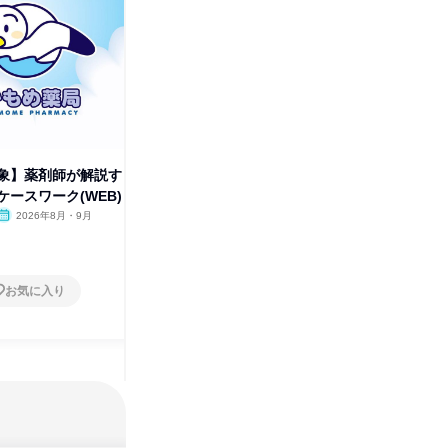
象】薬剤師が解説す
【薬学生対象】薬剤師が解説す
調剤薬局
ースワーク(WEB)
る臨床現場ケースワーク(WEB)
ワーク体
2026年8月・9月
オンライン
2026年8月・9月
オンラ
1日
1日
お気に入り
お気に入り