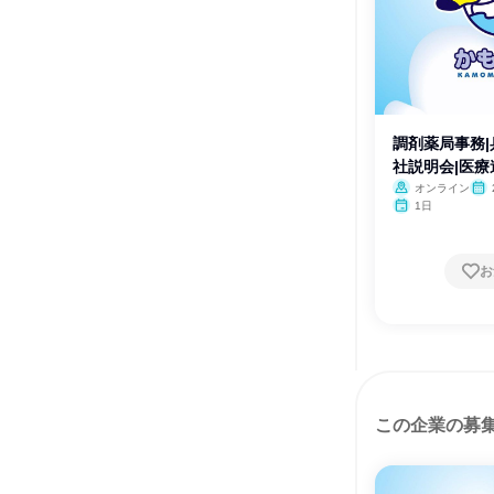
調剤薬局事務|
社説明会|医
オンライン
1日
お
この企業の募