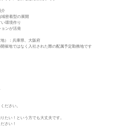
紹介
地域密着型の展開
すい環境作り
ションが活発
定地）：兵庫県、大阪府
の開催地ではなく入社された際の配属予定勤務地です
象
ちください。
知りたい！という方でも大丈夫です。
ください！