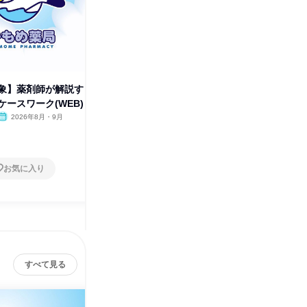
象】薬剤師が解説す
調剤薬局薬剤師|薬学部|ケース
【全学部
ースワーク(WEB)
ワーク体験!臨床現場を学ぶ
かるオン
2026年8月・9月
オンライン
2026年8月・9月
オンラ
1日
1日
お気に入り
お気に入り
すべて見る