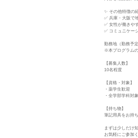
✨ その他特徴の
✅ 兵庫・大阪で
✅ 女性が働きや
✅ コミュニケー
勤務地（勤務予
※本プログラム
【募集人数】
10名程度
【資格・対象】
・薬学生歓迎
・全学部学科対
【持ち物】
筆記用具をお持
まずは少しだけ
お気軽にご参加