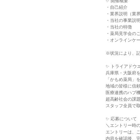
✨ 開催概要
・自己紹介
・業界説明（業
・当社の事業説
・当社の特徴
・薬局見学会の
・オンラインケ
※状況により、
✨ トライアドウ
兵庫県・大阪府
「かもめ薬局」
地域の皆様に信
医療連携のハブ
超高齢社会の課
スタッフ全員で
✨ 応募について
＼エントリー時
エントリーは、
内容を確認後、