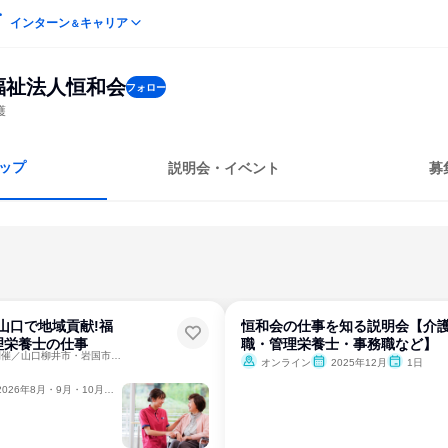
インターン
キャリア
＆
福祉法人恒和会
フォロー
護
ップ
説明会・イベント
募
】山口で地域貢献!福
恒和会の仕事を知る説明会【介
理栄養士の仕事
職・管理栄養士・事務職など】
【28卒向け】WEB開催／山口柳井市・岩国市勤務／介護／福祉
オンライン
2025年12月
1日
2026年8月・9月・10月・11月