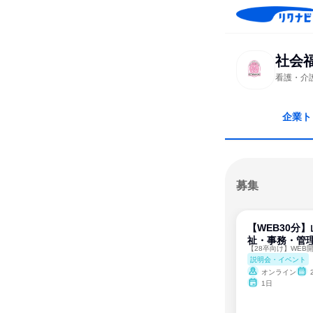
社会
看護・介
企業ト
募集
【WEB30分
祉・事務・管
説明会・イベント
オンライン
1日