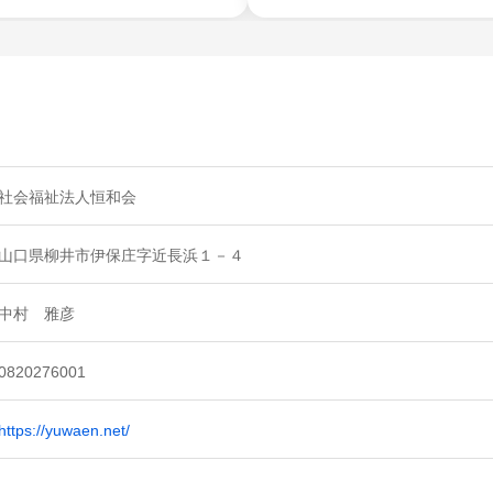
社会福祉法人恒和会
山口県柳井市伊保庄字近長浜１－４
中村 雅彦
0820276001
https://yuwaen.net/