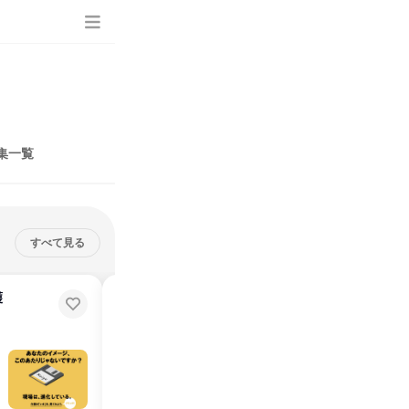
集一覧
すべて見る
護
【対面開催】施設見学あり!福祉・
事務・管理栄養士の仕事
【28卒向け】対面開催／山口柳井市・岩国市勤務／介護／福祉
説明会・イベント
山口県
2026年8月・9月・10月・11月
1日