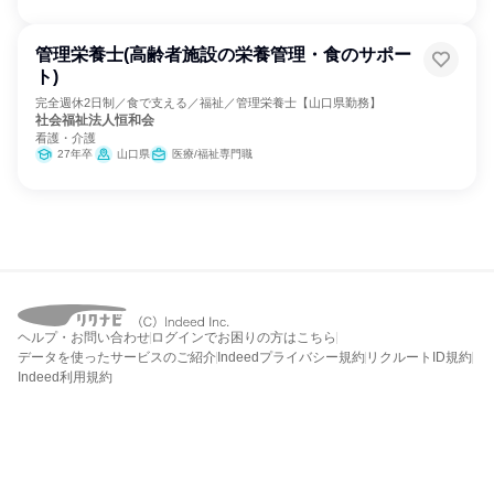
管理栄養士(高齢者施設の栄養管理・食のサポー
ト)
完全週休2日制／食で支える／福祉／管理栄養士【山口県勤務】
社会福祉法人恒和会
看護・介護
27年卒
山口県
医療/福祉専門職
ヘルプ・お問い合わせ
ログインでお困りの方はこちら
データを使ったサービスのご紹介
Indeedプライバシー規約
リクルートID規約
Indeed利用規約