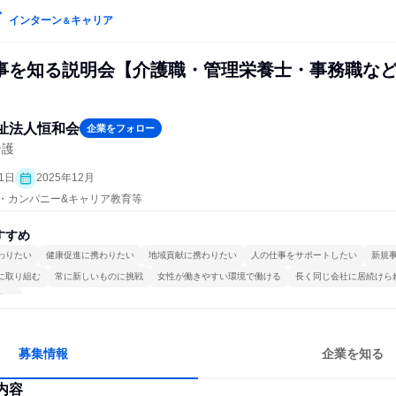
インターン
キャリア
＆
事を知る説明会【介護職・管理栄養士・事務職な
祉法人恒和会
企業をフォロー
介護
1日
2025年12月
プン・カンパニー&キャリア教育等
すすめ
わりたい
健康促進に携わりたい
地域貢献に携わりたい
人の仕事をサポートしたい
新規
に取り組む
常に新しいものに挑戦
女性が働きやすい環境で働ける
長く同じ会社に居続けら
する
募集情報
企業を知る
内容