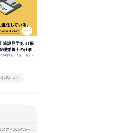
社
】施設見学あり!福
【介護職・管理栄養士・事務職
管理栄養士の仕事
など】恒和会の仕事体験【柳井
市】
2026年8月・9月・10月・11
山口県
2025年12月
1日
お気に入り
お気に入り
SBCメディカルグループ株式会社
株式会社バンダイ