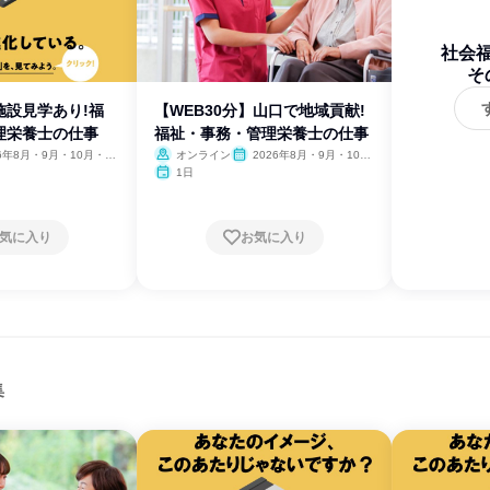
社会
そ
施設見学あり!福
【WEB30分】山口で地域貢献!
理栄養士の仕事
福祉・事務・管理栄養士の仕事
26年8月・9月・10月・11
オンライン
2026年8月・9月・10
月・11月
1日
気に入り
お気に入り
集