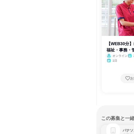
【WEB30分
福祉・事務・
オンライン
月・
1日
お
この募集と一
パナソ