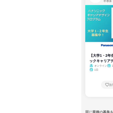
半導体
【大学1・2年
ックキャリア
ム
オンライン
1日
お
同じ業種の募集