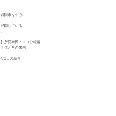
、
や岩国市を中心に
を展開している
す。
ム】所要時間：３０分程度
界全体とその未来）
明
な1日の紹介