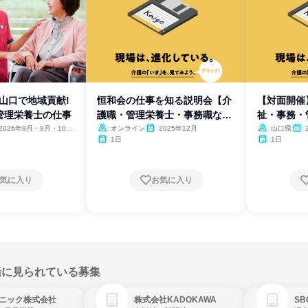
】山口で地域貢献!
恒和会の仕事を知る説明会【介
【対面開催
管理栄養士の仕事
護職・管理栄養士・事務職な
祉・事務・
ど】
2026年8月・9月・10
オンライン
2025年12月
山口県
11月
月
1日
1日
気に入り
お気に入り
緒に見られている募集
ニック株式会社
株式会社KADOKAWA