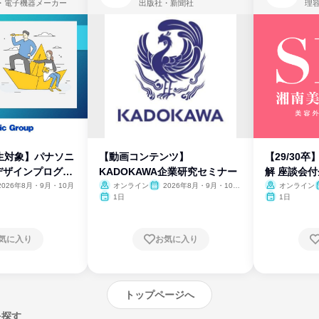
・電子機器メーカー
出版社・新聞社
生対象】パナソニ
【動画コンテンツ】
【29/30
デザインプログラ
KADOKAWA企業研究セミナー
解 座談会
2026年8月・9月・10月
オンライン
2026年8月・9月・10
オンライン
月・11月・12月
1日
1日
気に入り
お気に入り
トップページへ
を探す