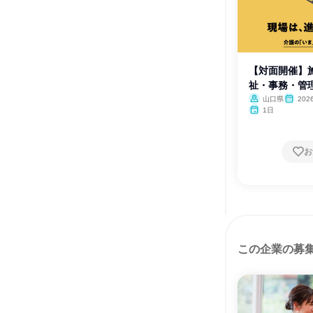
【対面開催】
祉・事務・管
山口県
20
月
1日
お
この企業の募