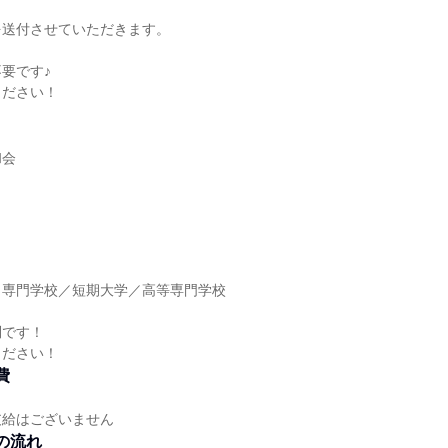
を送付させていただきます。
要です♪
ください！
和会
】
／専門学校／短期大学／高等専門学校
】
問です！
ください！
費
支給はございません
の流れ