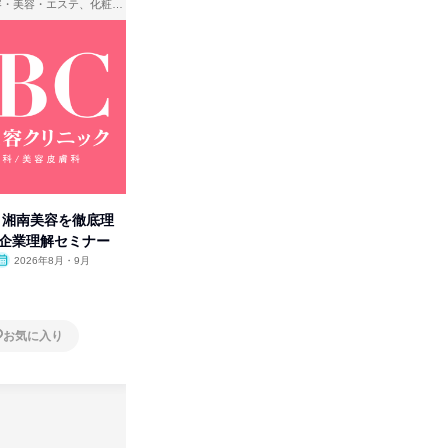
理容・美容・エステ、化粧品・理美容用品小売、医療・病院
アパレル・繊維・スポーツメーカー、製造・メーカー、ゲーム制作・販売
卒】湘南美容を徹底理
人事の心を動かす「自己表現」
タカラト
付企業理解セミナー
の極意/選考官の本音を動画で公
ビ」を学
開
2026年8月・9月
オンライン
2026年8月・9月・10
オンラ
月・11月・12月
1日
1日
お気に入り
お気に入り