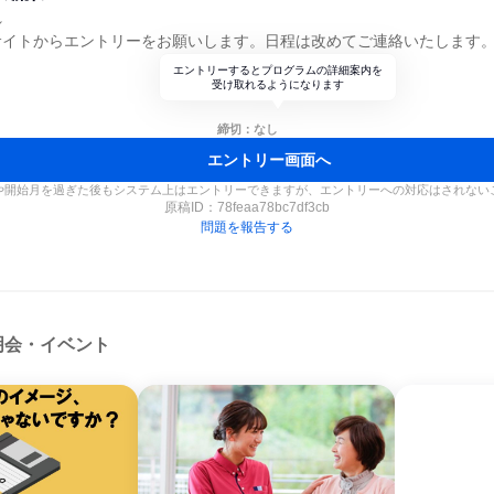
れ
サイトからエントリーをお願いします。日程は改めてご連絡いたします
エントリーするとプログラムの詳細案内を
受け取れるようになります
締切：なし
エントリー画面へ
や開始月を過ぎた後もシステム上はエントリーできますが、エントリーへの対応はされない
原稿ID：
78feaa78bc7df3cb
問題を報告する
明会・イベント