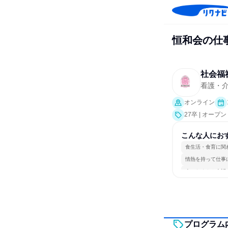
恒和会の仕
社会福
看護・
オンライン
27卒 | オー
こんな人にお
食生活・食育に関
情熱を持って仕事
人とたくさん会話
プログラム