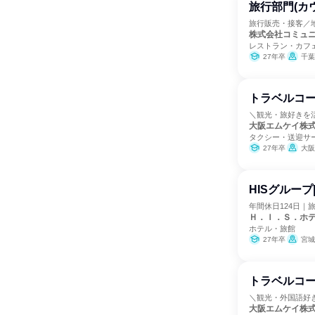
旅行部門(カ
旅行販売・接客／
株式会社コミュ
レストラン・カフ
27年卒
千葉
トラベルコ
＼観光・旅好きを
大阪エムケイ株
タクシー・送迎サ
27年卒
大阪
HISグルー
年間休日124日
Ｈ．Ｉ．Ｓ．ホ
ホテル・旅館
27年卒
宮城県
トラベルコ
＼観光・外国語好
大阪エムケイ株