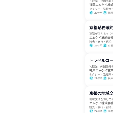
＼観光・外国語好
福岡エムケイ株
タクシー・送迎サ
27年卒
福岡
京都勤務確約
英語が使えるって
エムケイ株式会
観光・旅行・宿泊
27年卒
京都
トラベルコ
＼観光・外国語好
神戸エムケイ株
タクシー・送迎サ
27年卒
兵庫
京都の地域交
地域交通を通して
エムケイ株式会
観光・旅行・宿泊
27年卒
京都