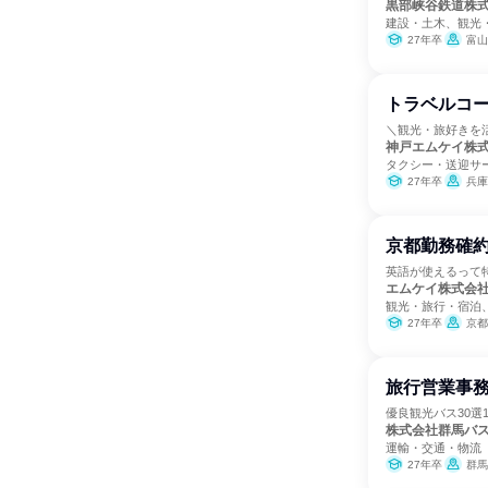
黒部峡谷鉄道株
建設・土木、観光
27年卒
富山
トラベルコ
＼観光・旅好きを
神戸エムケイ株
タクシー・送迎サ
27年卒
兵庫
京都勤務確約
英語が使えるって
エムケイ株式会
観光・旅行・宿泊
27年卒
京都
旅行営業事
優良観光バス30選
株式会社群馬バ
運輸・交通・物流
27年卒
群馬