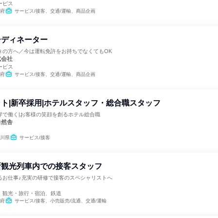
ービス
府
サービス/接客、交通/運輸、商品企画
ーディネーター
きの方へ／今は運転免許をお持ちでなくてもOK
式会社
ービス
府
サービス/接客、交通/運輸、商品企画
ト|新卒採用|ホテルスタッフ・総合職スタッフ
岸で働く|お客様の笑顔を創るホテル総合職
自然舎
川県
サービス/接客
新観光列車内での接客スタッフ
るお仕事♪充実の研修で接客のスペシャリストへ
、観光・旅行・宿泊、鉄道
府
サービス/接客、小売販売/流通、交通/運輸