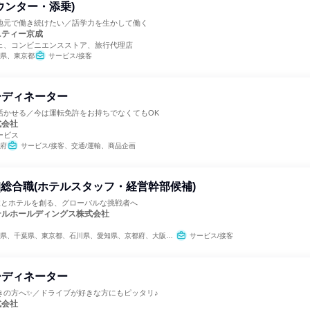
ウンター・添乗)
地元で働き続けたい／語学力を生かして働く
ニティー京成
ェ、コンビニエンスストア、旅行代理店
県、東京都
サービス/接客
ーディネーター
活かせる／今は運転免許をお持ちでなくてもOK
式会社
ービス
府
サービス/接客、交通/運輸、商品企画
プ|総合職(ホテルスタッフ・経営幹部候補)
｜旅とホテルを創る、グローバルな挑戦者へ
テルホールディングス株式会社
、千葉県、東京都、石川県、愛知県、京都府、大阪府、奈良県、福岡県、鹿児島県、沖縄県
サービス/接客
ーディネーター
きの方へ✨／ドライブが好きな方にもピッタリ♪
式会社