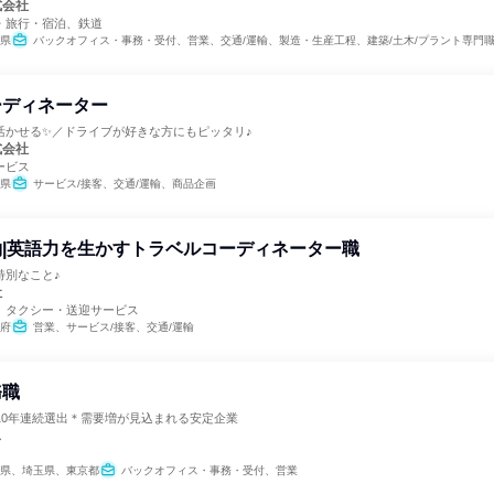
式会社
・旅行・宿泊、鉄道
県
バックオフィス・事務・受付、営業、交通/運輸、製造・生産工程、建築/土木/プラント専門
ーディネーター
活かせる✨／ドライブが好きな方にもピッタリ♪
式会社
ービス
県
サービス/接客、交通/運輸、商品企画
|英語力を生かすトラベルコーディネーター職
特別なこと♪
社
、タクシー・送迎サービス
府
営業、サービス/接客、交通/運輸
務職
10年連続選出＊需要増が見込まれる安定企業
ス
県、埼玉県、東京都
バックオフィス・事務・受付、営業