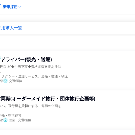
新卒採用
採用求人一覧
日
ドライバー(観光・送迎)
0万円以上”◆手当充実◆資格取得支援あり◎
通
、タクシー・送迎サービス、運輸・交通・物流
県
交通/運輸
業職(オーダーメイド旅行・団体旅行企画等)
ロへ。飛行機を貸切にする、究極の企画を
運輸・空港運営
都
営業、交通/運輸