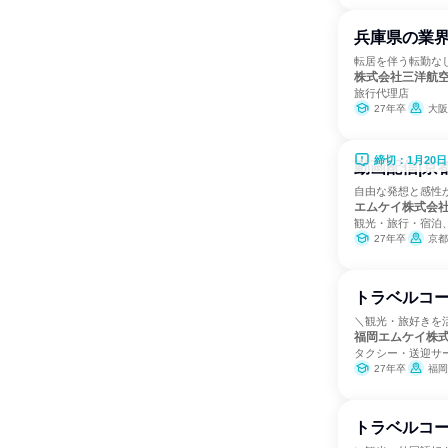
兵庫県の業
転居を伴う転勤な
株式会社三洋航
旅行代理店
27年卒
大阪
締切：1月20日
動画配信|京
自由な発想と感性
エムケイ株式会
観光・旅行・宿泊
27年卒
京都
トラベルコ
＼観光・旅好きを
福岡エムケイ株
タクシー・送迎サ
27年卒
福岡
トラベルコ