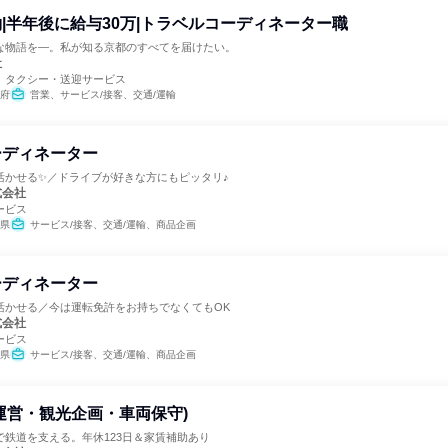
|半年後に給与30万|トラベルコーディネーター職
な物語を―。私が知る京都のすべてを届けたい。
社
、タクシー・送迎サービス
府
営業、サービス/接客、交通/運輸
ーディネーター
活かせる✨／ドライブが好きな方にもピッタリ♪
式会社
ービス
県
サービス/接客、交通/運輸、商品企画
ーディネーター
活かせる／今は運転免許をお持ちでなくてもOK
式会社
ービス
県
サービス/接客、交通/運輸、商品企画
運営・観光企画・車両保守)
で鉄道を支える。年休123日＆家賃補助あり