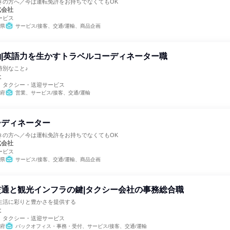
きの方へ／今は運転免許をお持ちでなくてもOK
式会社
ービス
県
サービス/接客、交通/運輸、商品企画
|英語力を生かすトラベルコーディネーター職
特別なこと♪
社
、タクシー・送迎サービス
府
営業、サービス/接客、交通/運輸
ーディネーター
きの方へ／今は運転免許をお持ちでなくてもOK
式会社
ービス
県
サービス/接客、交通/運輸、商品企画
通と観光インフラの鍵|タクシー会社の事務総合職
生活に彩りと豊かさを提供する
社
、タクシー・送迎サービス
府
バックオフィス・事務・受付、サービス/接客、交通/運輸