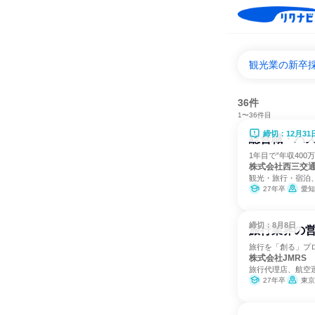
観光業の新卒
36件
1〜36件目
締切：12月31
総合職・バス
1年目で”年収40
株式会社西三交
観光・旅行・宿泊
27年卒
愛知
締切：8月8日
旅行業界の営
旅行を「創る」プ
株式会社JMRS
旅行代理店、航空
27年卒
東京