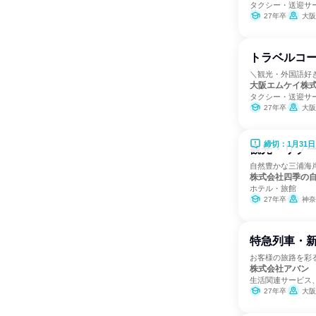
タクシー・送迎サ
27年卒
大阪
トラベルコ
＼観光・外国語好
大阪エムケイ株
タクシー・送迎サ
27年卒
大阪
締切：1月31日
観光・リゾー
自然豊かな三浦海
株式会社四季の
ホテル・旅館
27年卒
神奈
特急列車・
お客様の旅路を彩
株式会社アバン
生活関連サービス
27年卒
大阪