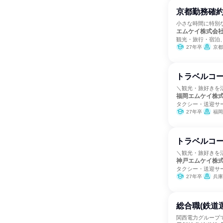
京都勤務確約
小さな時間に特別
エムケイ株式会
観光・旅行・宿泊
27年卒
京都
トラベルコ
＼観光・旅好きを
福岡エムケイ株
タクシー・送迎サ
27年卒
福岡
トラベルコ
＼観光・旅好きを
神戸エムケイ株
タクシー・送迎サ
27年卒
兵庫
総合職(鉄道
関西電力グループ