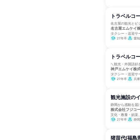
トラベルコ
名古屋の観光とビ
名古屋エムケイ
タクシー・送迎サ
27年卒
愛知
トラベルコ
＼観光・外国語好
神戸エムケイ株
タクシー・送迎サ
27年卒
兵庫
観光施設のイ
静岡から感動を届
株式会社フジコ
文化・教養・娯楽
27年卒
静岡
猪苗代(福島