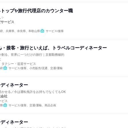
界トップ✨旅行代理店のカウンター職
し✨
空サービス
府、兵庫県、奈良県、和歌山県
サービス/接客
都・接客・旅行といえば、トラベルコーディネーター
が創る、世界に一つだけの旅行｜京都勤務確約
社
、タクシー・送迎サービス
府
サービス/接客、小売販売/流通、交通/運輸
ーディネーター
活かせる／今は運転免許をお持ちでなくてもOK
式会社
ービス
県
サービス/接客、交通/運輸、商品企画
ーディネーター