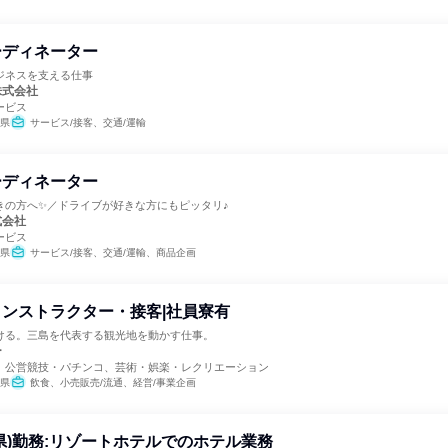
ーディネーター
ジネスを支える仕事
株式会社
ービス
県
サービス/接客、交通/運輸
ーディネーター
きの方へ✨／ドライブが好きな方にもピッタリ♪
式会社
ービス
県
サービス/接客、交通/運輸、商品企画
ンストラクター・接客|社員寮有
ける。三島を代表する観光地を動かす仕事。
ー
、公営競技・パチンコ、芸術・娯楽・レクリエーション
県
飲食、小売販売/流通、経営/事業企画
県)勤務:リゾートホテルでのホテル業務