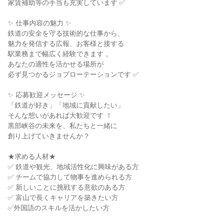
家賃補助等の手当も充実しています ✅

✨ 仕事内容の魅力 ✨

鉄道の安全を守る技術的な仕事から、

魅力を発信する広報、お客様と接する

駅業務まで幅広く経験できます 。

あなたの適性を活かせる場所が

必ず見つかるジョブローテーションです ✅

✨ 応募歓迎メッセージ ✨

「鉄道が好き」「地域に貢献したい」

そんな想いがあれば大歓迎です ！

黒部峡谷の未来を、私たちと一緒に

創り上げていきませんか？

★求める人材★

✅ 鉄道や観光、地域活性化に興味がある方

✅ チームで協力して物事を進められる方

✅ 新しいことに挑戦する意欲のある方

✅ 富山で長くキャリアを築きたい方

✅外国語のスキルを活かしたい方
