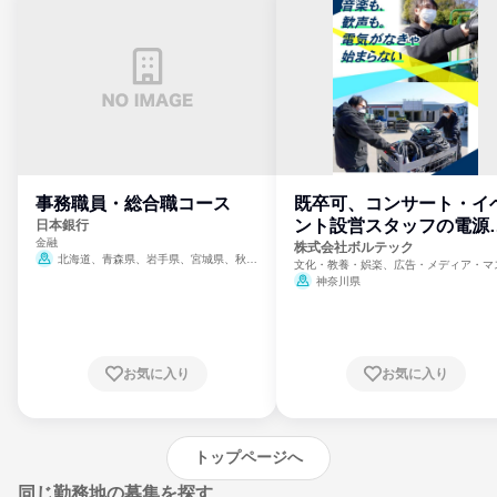
事務職員・総合職コース
既卒可、コンサート・イ
ント設営スタッフの電源
日本銀行
金融
門
株式会社ボルテック
北海道、青森県、岩手県、宮城県、秋田
文化・教養・娯楽、広告・メディア・マ
県、山形県、福島県、茨城県、群馬県、埼玉
ミ、電力・ガス・水道・エネルギー
神奈川県
県、東京都、神奈川県、新潟県、富山県、石
川県、福井県、山梨県、長野県、静岡県、愛
知県、京都府、大阪府、兵庫県、鳥取県、島
根県、岡山県、広島県、山口県、徳島県、香
川県、愛媛県、高知県、福岡県、佐賀県、長
お気に入り
お気に入り
崎県、熊本県、大分県、宮崎県、鹿児島県、
沖縄県
トップページへ
同じ勤務地の募集を探す