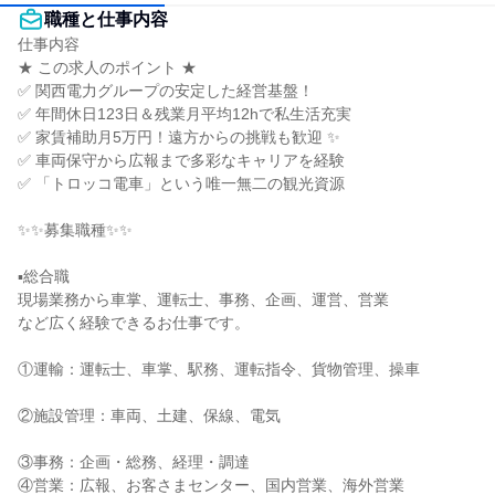
職種と仕事内容
仕事内容

★ この求人のポイント ★

✅ 関西電力グループの安定した経営基盤！

✅ 年間休日123日＆残業月平均12hで私生活充実

✅ 家賃補助月5万円！遠方からの挑戦も歓迎 ✨

✅ 車両保守から広報まで多彩なキャリアを経験

✅ 「トロッコ電車」という唯一無二の観光資源

✨✨募集職種✨✨

▪️総合職

現場業務から車掌、運転士、事務、企画、運営、営業

など広く経験できるお仕事です。

①運輸：運転士、車掌、駅務、運転指令、貨物管理、操車

②施設管理：車両、土建、保線、電気

③事務：企画・総務、経理・調達

④営業：広報、お客さまセンター、国内営業、海外営業
