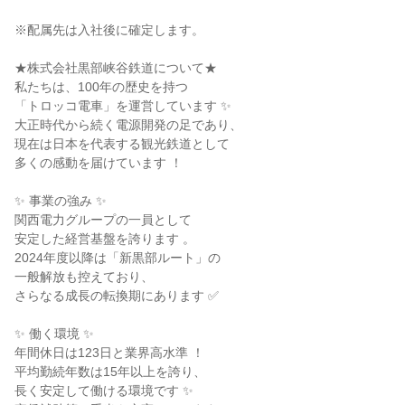
※配属先は入社後に確定します。

★株式会社黒部峡谷鉄道について★

私たちは、100年の歴史を持つ

「トロッコ電車」を運営しています ✨

大正時代から続く電源開発の足であり、

現在は日本を代表する観光鉄道として

多くの感動を届けています ！

✨ 事業の強み ✨

関西電力グループの一員として

安定した経営基盤を誇ります 。

2024年度以降は「新黒部ルート」の

一般解放も控えており、

さらなる成長の転換期にあります ✅

✨ 働く環境 ✨

年間休日は123日と業界高水準 ！

平均勤続年数は15年以上を誇り、

長く安定して働ける環境です ✨
