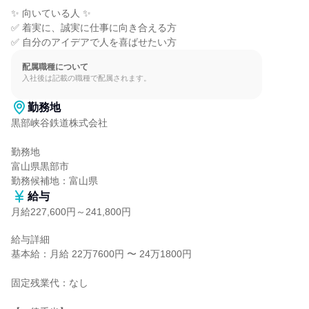
✨ 向いている人 ✨

✅ 着実に、誠実に仕事に向き合える方

✅ 自分のアイデアで人を喜ばせたい方
配属職種について
入社後は記載の職種で配属されます。
勤務地
黒部峡谷鉄道株式会社

勤務地

富山県黒部市

勤務候補地：富山県
給与
月給227,600円～241,800円
給与詳細

基本給：月給 22万7600円 〜 24万1800円

固定残業代：なし
