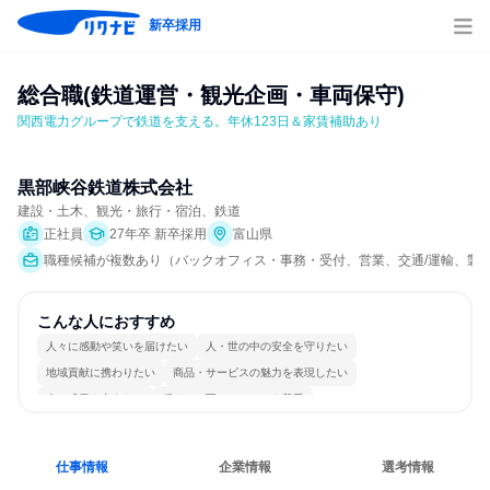
新卒採用
総合職(鉄道運営・観光企画・車両保守)
関西電力グループで鉄道を支える。年休123日＆家賃補助あり
黒部峡谷鉄道株式会社
建設・土木、観光・旅行・宿泊、鉄道
正社員
27年卒 新卒採用
富山県
職種候補が複数あり（バックオフィス・事務・受付、営業、交通/運輸、製造
こんな人におすすめ
人々に感動や笑いを届けたい
人・世の中の安全を守りたい
地域貢献に携わりたい
商品・サービスの魅力を表現したい
人の成長を支えたい
穏やかで互いのペースを尊重
情熱を持って仕事に取り組む
チームワークを重視
長く同じ会社に居続けられる
多様な職種の人と関われる
仕事情報
企業情報
選考情報