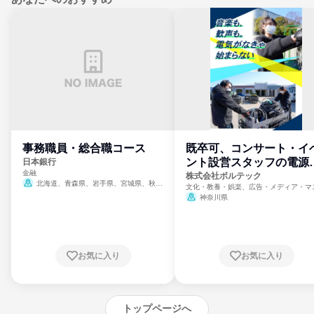
事務職員・総合職コース
既卒可、コンサート・イ
ント設営スタッフの電源
日本銀行
金融
門
株式会社ボルテック
北海道、青森県、岩手県、宮城県、秋田
文化・教養・娯楽、広告・メディア・マ
県、山形県、福島県、茨城県、群馬県、埼玉
ミ、電力・ガス・水道・エネルギー
神奈川県
県、東京都、神奈川県、新潟県、富山県、石
川県、福井県、山梨県、長野県、静岡県、愛
知県、京都府、大阪府、兵庫県、鳥取県、島
根県、岡山県、広島県、山口県、徳島県、香
川県、愛媛県、高知県、福岡県、佐賀県、長
お気に入り
お気に入り
崎県、熊本県、大分県、宮崎県、鹿児島県、
沖縄県
トップページへ