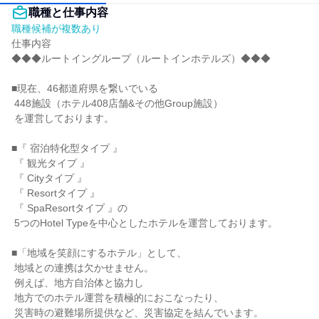
職種と仕事内容
職種候補が複数あり
仕事内容

◆◆◆ルートイングループ（ルートインホテルズ）◆◆◆

■現在、46都道府県を繋いでいる

 448施設（ホテル408店舗&その他Group施設）

 を運営しております。

■『 宿泊特化型タイプ 』

 『 観光タイプ 』

 『 Cityタイプ 』

 『 Resortタイプ 』

 『 SpaResortタイプ 』の

 5つのHotel Typeを中心としたホテルを運営しております。

■「地域を笑顔にするホテル」として、

 地域との連携は欠かせません。

 例えば、地方自治体と協力し

 地方でのホテル運営を積極的におこなったり、

 災害時の避難場所提供など、災害協定を結んでいます。
