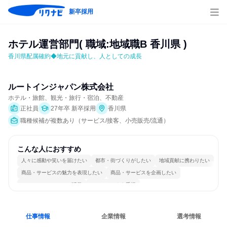
新卒採用
ホテル運営部門( 職域:地域職B 香川県 )
香川県配属確約◆地元に貢献し、人としての成長
ルートインジャパン株式会社
ホテル・旅館、観光・旅行・宿泊、不動産
正社員
27年卒 新卒採用
香川県
職種候補が複数あり（サービス/接客、小売販売/流通）
こんな人におすすめ
人々に感動や笑いを届けたい
都市・街づくりがしたい
地域貢献に携わりたい
商品・サービスの魅力を表現したい
商品・サービスを企画したい
コミュニケーションが活発
チームワークを重視
女性が働きやすい環境で働ける
自分の好きな場所で働ける
人とたくさん会話する
仕事情報
企業情報
選考情報