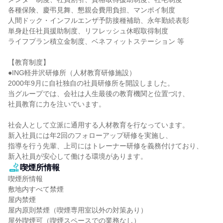
各種保険、慶弔見舞、懇親会費用負担、マンポイ制度

人間ドック・インフルエンザ予防接種補助、永年勤続表彰

単身赴任社員援助制度、リフレッシュ休暇取得制度

ライフプラン積立金制度、ベネフィットステーション 等

【教育制度】

●ING軽井沢研修所（人材教育研修施設）

2000年9月に自社独自の社員研修所を開設しました。

当グループでは、会社は人生最後の教育機関と位置づけ、

社員教育に力を注いでいます。

社会人として立派に通用する人材教育を行なっています。

新入社員には年2回のフォローアップ研修を実施し、

指導を行う先輩、上司にはトレーナー研修を義務付けており、

新入社員が安心して働ける環境があります。
喫煙所情報
喫煙所情報

敷地内すべて禁煙

屋内禁煙

屋内原則禁煙（喫煙専用室以外の対策あり）

屋外喫煙可（喫煙スペースでの業務なし）
