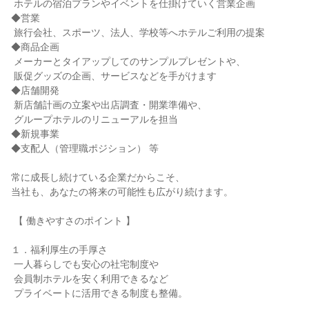
 ホテルの宿泊プランやイベントを仕掛けていく営業企画

◆営業

 旅行会社、スポーツ、法人、学校等へホテルご利用の提案

◆商品企画

 メーカーとタイアップしてのサンプルプレゼントや、

 販促グッズの企画、サービスなどを手がけます

◆店舗開発

 新店舗計画の立案や出店調査・開業準備や、

 グループホテルのリニューアルを担当

◆新規事業

◆支配人（管理職ポジション） 等

常に成長し続けている企業だからこそ、

当社も、あなたの将来の可能性も広がり続けます。

 【 働きやすさのポイント 】

１．福利厚生の手厚さ

 一人暮らしでも安心の社宅制度や

 会員制ホテルを安く利用できるなど

 プライベートに活用できる制度も整備。
