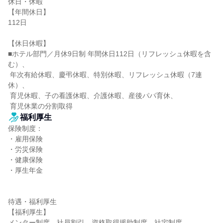
休日・休暇

【年間休日】

112日

【休日休暇】

■ホテル部門／月休9日制 年間休日112日（リフレッシュ休暇を含
む）、

 年次有給休暇、慶弔休暇、特別休暇、リフレッシュ休暇（7連
休）、

 育児休暇、子の看護休暇、介護休暇、産後パパ育休、

 育児休業の分割取得
福利厚生
保険制度：

・雇用保険

・労災保険

・健康保険

・厚生年金

待遇・福利厚生

【福利厚生】

メンター制度、社員割引、資格取得援助制度、社宅制度
