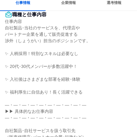
仕事情報
企業情報
選考情報
職種と仕事内容
仕事内容

自社製品･当社のサービスを、代理店や

パートナー企業を通して販売促進する

渉外（しょうがい）担当のポジションです。

✨ 人柄採用！特別なスキルは必要なし

✨ 20代･30代メンバーが多数活躍中！

✨ 入社後はさまざまな部署を経験･体験

✨ 福利厚生に自信あり！長く活躍できる

―・―・―・―・―・―・―・―・―・―

▶▶ 具体的なお仕事内容

―・―・―・―・―・―・―・―・―・―

自社製品･自社サービスを扱う取引先
