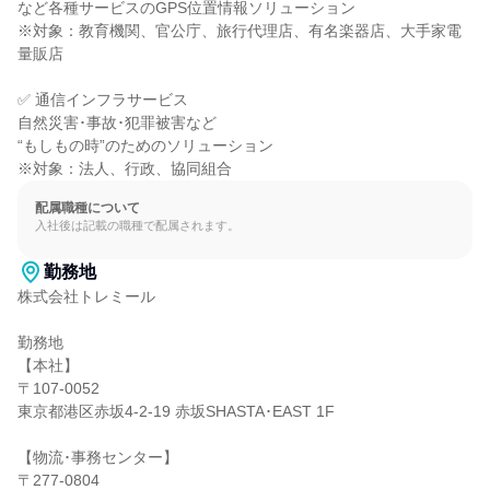
など各種サービスのGPS位置情報ソリューション

※対象：教育機関、官公庁、旅行代理店、有名楽器店、大手家電
量販店

✅ 通信インフラサービス

自然災害･事故･犯罪被害など

“もしもの時”のためのソリューション

※対象：法人、行政、協同組合
配属職種について
入社後は記載の職種で配属されます。
勤務地
株式会社トレミール

勤務地

【本社】

〒107-0052

東京都港区赤坂4-2-19 赤坂SHASTA･EAST 1F

【物流･事務センター】

〒277-0804
