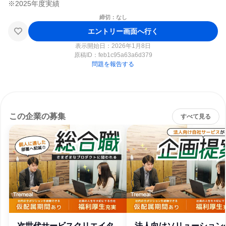
締切：なし
エントリー画面へ行く
表示開始日：2026年1月8日
原稿ID：
feb1c95a63a6d379
問題を報告する
この企業の募集
すべて見る
次世代サービスクリエイタ
法人向けソリューション