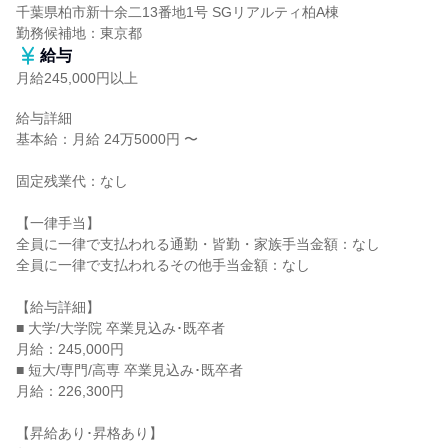
千葉県柏市新十余二13番地1号 SGリアルティ柏A棟

勤務候補地：東京都
給与
月給245,000円以上
給与詳細

基本給：月給 24万5000円 〜

固定残業代：なし

【一律手当】

全員に一律で支払われる通勤・皆勤・家族手当金額：なし

全員に一律で支払われるその他手当金額：なし

【給与詳細】

■ 大学/大学院 卒業見込み･既卒者

月給：245,000円

■ 短大/専門/高専 卒業見込み･既卒者

月給：226,300円

【昇給あり･昇格あり】
