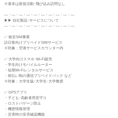
※基本は新規活動･飛び込み訪問なし

―・―・―・―・―・―・―・―・―・―

▶▶ 自社製品･サービスについて

―・―・―・―・―・―・―・―・―・―

✅ 格安SIM事業

訪日客向けプリペイドSIMサービス

※対象：空港サービスカウンター内

✅ 大学向けスマホ･Wi-Fi販売

・学生向けモバイルルーター

・短期Wi-Fiレンタルサービス

・前払い制の通信プリペイドパック など

※対象：大学生協･大学生･大学教授

✅ GPSアプリ

・子ども･高齢者用見守り

・ロストバゲージ防止

・機密情報管理

・災害時の安否確認機能
