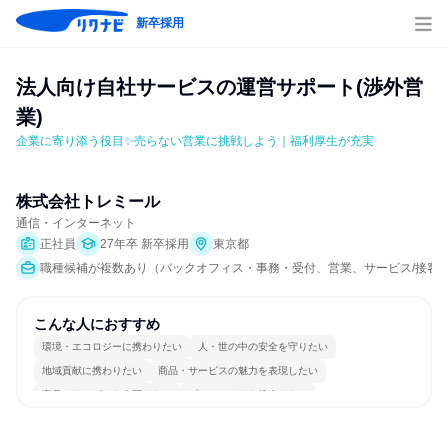
新卒採用
法人向け自社サービスの運営サポート(渉外営
業)
企業に寄り添う役目✨売らない営業に挑戦しよう｜福利厚生が充実
株式会社トレミール
通信・インターネット
正社員
27年卒 新卒採用
東京都
職種候補が複数あり（バックオフィス・事務・受付、営業、サービス/接客、
こんな人におすすめ
環境・エコロジーに携わりたい
人・世の中の安全を守りたい
地域貢献に携わりたい
商品・サービスの魅力を表現したい
商品・サービスを企画したい
プロジェクトを推進したい
コミュニケーションが活発
チームワークを重視
若手が裁量を持てる環境
人とたくさん会話する