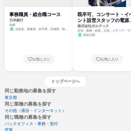
事務職員・総合職コース
既卒可、コンサート・イ
ント設営スタッフの電源
日本銀行
金融
門
株式会社ボルテック
北海道、青森県、岩手県、宮城県、秋田
文化・教養・娯楽、広告・メディア・マ
県、山形県、福島県、茨城県、群馬県、埼玉
ミ、電力・ガス・水道・エネルギー
神奈川県
県、東京都、神奈川県、新潟県、富山県、石
川県、福井県、山梨県、長野県、静岡県、愛
知県、京都府、大阪府、兵庫県、鳥取県、島
根県、岡山県、広島県、山口県、徳島県、香
川県、愛媛県、高知県、福岡県、佐賀県、長
お気に入り
お気に入り
崎県、熊本県、大分県、宮崎県、鹿児島県、
沖縄県
トップページへ
同じ勤務地の募集を探す
東京都
同じ業種の募集を探す
その他（通信・インターネット）
同じ職種の募集を探す
バックオフィス・事務・受付
営業