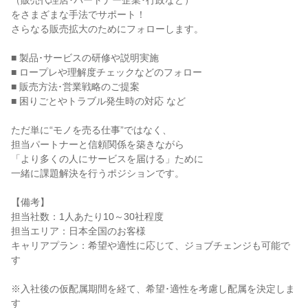
（販売代理店･パートナー企業･行政など）

をさまざまな手法でサポート！

さらなる販売拡大のためにフォローします。

■ 製品･サービスの研修や説明実施

■ ロープレや理解度チェックなどのフォロー

■ 販売方法･営業戦略のご提案

■ 困りごとやトラブル発生時の対応 など

ただ単に“モノを売る仕事”ではなく、

担当パートナーと信頼関係を築きながら

「より多くの人にサービスを届ける」ために

一緒に課題解決を行うポジションです。

【備考】

担当社数：1人あたり10～30社程度

担当エリア：日本全国のお客様

キャリアプラン：希望や適性に応じて、ジョブチェンジも可能で
す

※入社後の仮配属期間を経て、希望･適性を考慮し配属を決定しま
す
