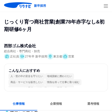
新卒採用
じっくり育つ商社営業|創業78年赤字なし&初
期研修6ヶ月
西部ゴム株式会社
総合商社・専門商社・卸売
正社員
27年卒 新卒採用
東京都
営業
こんな人におすすめ
人・世の中の安全を守りたい
地域貢献に携わりたい
商品・サービスを販売したい
情熱を持って仕事に取り組む
チームワークを重視
女性が働きやすい環境で働ける
長く同じ会社に居続けられる
一つの専門分野を極める
若手が裁量を持てる環境
人とたくさん会話する
仕事情報
企業情報
選考情報