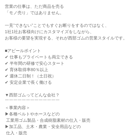
営業の仕事は、ただ商品を売る

「モノ売り」ではありません。

一見”できない”ことでもすぐお断りをするのではなく、

1社1社お客様向けにカスタマイズをしながら、

お客様の要望を実現する、それが西部ゴムの営業スタイルです。

■アピールポイント

✔ 仕事もプライベートも両立できる

✔ 半年間の研修で安心スタート

✔ 育休取得率80％以上

✔ 週休二日制！（土日祝）

✔ 安定企業で長く働ける

▼西部ゴムってどんな会社？

￣￣￣￣￣￣￣￣￣￣￣￣￣

＜事業内容＞

▶各種ベルトやホースなどの

 工業用ゴム製品・合成樹脂素材の仕入・販売

▶加工品、土木・農業・安全用品などの

 仕入・販売
