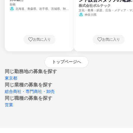
金融
門
株式会社ボルテック
北海道、青森県、岩手県、宮城県、秋田
文化・教養・娯楽、広告・メディア・マ
県、山形県、福島県、茨城県、群馬県、埼玉
ミ、電力・ガス・水道・エネルギー
神奈川県
県、東京都、神奈川県、新潟県、富山県、石
川県、福井県、山梨県、長野県、静岡県、愛
知県、京都府、大阪府、兵庫県、鳥取県、島
根県、岡山県、広島県、山口県、徳島県、香
川県、愛媛県、高知県、福岡県、佐賀県、長
お気に入り
お気に入り
崎県、熊本県、大分県、宮崎県、鹿児島県、
沖縄県
トップページへ
同じ勤務地の募集を探す
東京都
同じ業種の募集を探す
総合商社・専門商社・卸売
同じ職種の募集を探す
営業