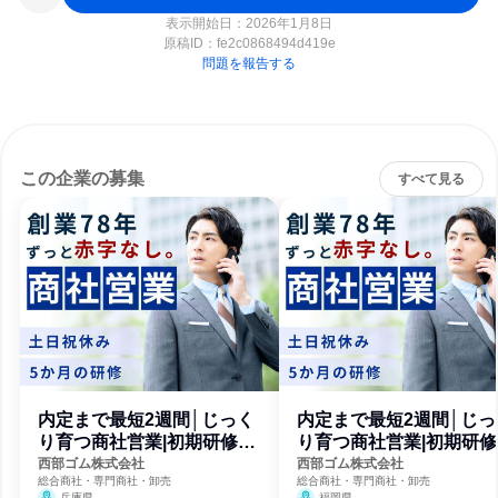
表示開始日：2026年1月8日
原稿ID：
fe2c0868494d419e
問題を報告する
この企業の募集
すべて見る
内定まで最短2週間│じっく
内定まで最短2週間│じっ
り育つ商社営業|初期研修が
り育つ商社営業|初期研修
5ヵ月
5ヵ月
西部ゴム株式会社
西部ゴム株式会社
総合商社・専門商社・卸売
総合商社・専門商社・卸売
兵庫県
福岡県