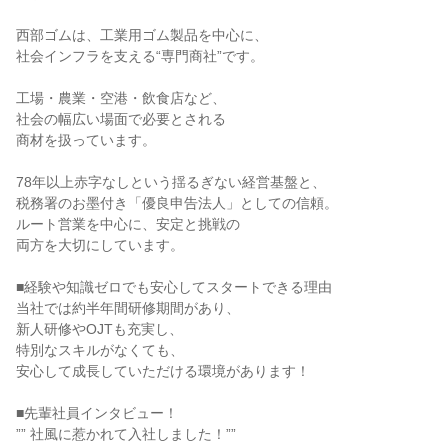
西部ゴムは、工業用ゴム製品を中心に、

社会インフラを支える“専門商社”です。

工場・農業・空港・飲食店など、

社会の幅広い場面で必要とされる

商材を扱っています。

78年以上赤字なしという揺るぎない経営基盤と、

税務署のお墨付き「優良申告法人」としての信頼。

ルート営業を中心に、安定と挑戦の

両方を大切にしています。

■経験や知識ゼロでも安心してスタートできる理由

当社では約半年間研修期間があり、

新人研修やOJTも充実し、

特別なスキルがなくても、

安心して成長していただける環境があります！

■先輩社員インタビュー！

”” 社風に惹かれて入社しました！””
