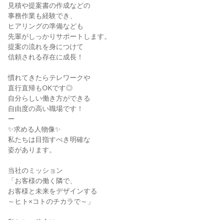
見積や提案書の作成などの

事務作業も経験でき、

ヒアリングの準備なども

先輩がしっかりサポートします。

提案の流れを身につけて

信頼される存在に成長！

慣れてきたらテレワークや

直行直帰もOKです◎

自分らしい働き方ができる

自由度の高い職場です！

ー

✨求める人物像✨

私たちは目指すべき明確な

姿があります。

当社のミッション

「お客様の働く隣で、

お客様と未来をデザインする

～ヒト×コトのチカラで～」
