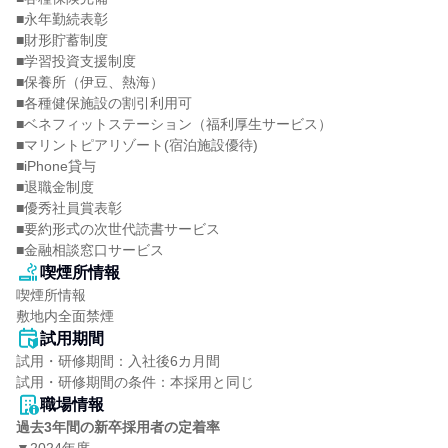
■永年勤続表彰

■財形貯蓄制度

■学習投資支援制度

■保養所（伊豆、熱海）

■各種健保施設の割引利用可

■ベネフィットステーション（福利厚生サービス）

■マリントピアリゾート(宿泊施設優待)

■iPhone貸与

■退職金制度

■優秀社員賞表彰

■要約形式の次世代読書サービス

■金融相談窓口サービス
喫煙所情報
喫煙所情報

敷地内全面禁煙
試用期間
試用・研修期間：入社後6カ月間

職場情報
過去3年間の新卒採用者の定着率