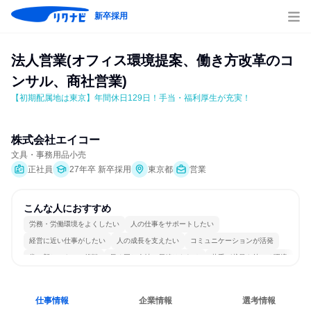
新卒採用
法人営業(オフィス環境提案、働き方改革のコ
ンサル、商社営業)
【初期配属地は東京】年間休日129日！手当・福利厚生が充実！
株式会社エイコー
文具・事務用品小売
正社員
27年卒 新卒採用
東京都
営業
こんな人におすすめ
労務・労働環境をよくしたい
人の仕事をサポートしたい
経営に近い仕事がしたい
人の成長を支えたい
コミュニケーションが活発
常に新しいものに挑戦
長く同じ会社に居続けられる
若手が裁量を持てる環境
人とたくさん会話する
仕事情報
企業情報
選考情報