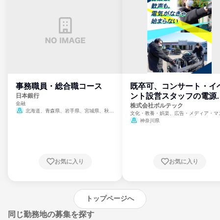
事務職員・総合職コース
既卒可、コンサート・イ
ント設営スタッフの電源
日本銀行
金融
門
株式会社ボルテック
北海道、青森県、岩手県、宮城県、秋田
文化・教養・娯楽、広告・メディア・マ
県、山形県、福島県、茨城県、群馬県、埼玉
ミ、電力・ガス・水道・エネルギー
神奈川県
県、東京都、神奈川県、新潟県、富山県、石
川県、福井県、山梨県、長野県、静岡県、愛
知県、京都府、大阪府、兵庫県、鳥取県、島
根県、岡山県、広島県、山口県、徳島県、香
川県、愛媛県、高知県、福岡県、佐賀県、長
お気に入り
お気に入り
崎県、熊本県、大分県、宮崎県、鹿児島県、
沖縄県
トップページへ
同じ勤務地の募集を探す