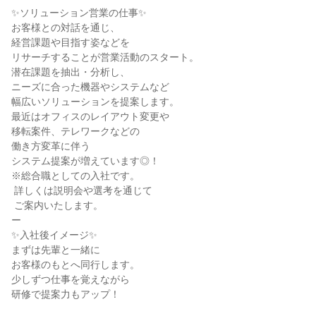
✨ソリューション営業の仕事✨

お客様との対話を通じ、

経営課題や目指す姿などを

リサーチすることが営業活動のスタート。

潜在課題を抽出・分析し、

ニーズに合った機器やシステムなど

幅広いソリューションを提案します。

最近はオフィスのレイアウト変更や

移転案件、テレワークなどの

働き方変革に伴う

システム提案が増えています◎！

※総合職としての入社です。

 詳しくは説明会や選考を通じて

 ご案内いたします。

ー

✨入社後イメージ✨

まずは先輩と一緒に

お客様のもとへ同行します。

少しずつ仕事を覚えながら

研修で提案力もアップ！
