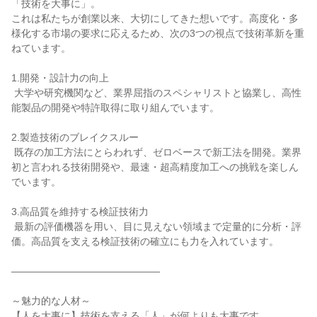
「技術を大事に」。

これは私たちが創業以来、大切にしてきた想いです。高度化・多
様化する市場の要求に応えるため、次の3つの視点で技術革新を重
ねています。

1.開発・設計力の向上

 大学や研究機関など、業界屈指のスペシャリストと協業し、高性
能製品の開発や特許取得に取り組んでいます。

2.製造技術のブレイクスルー

 既存の加工方法にとらわれず、ゼロベースで新工法を開発。業界
初と言われる技術開発や、最速・超高精度加工への挑戦を楽しん
でいます。

3.高品質を維持する検証技術力

 最新の評価機器を用い、目に見えない領域まで定量的に分析・評
価。高品質を支える検証技術の確立にも力を入れています。

―――――――――――――――

～魅力的な人材～

【人を大事に】技術を支える「人」が何よりも大事です。
