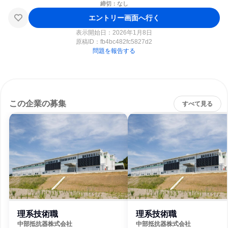
締切：なし
エントリー画面へ行く
表示開始日：2026年1月8日
原稿ID：
fb4bc482fc5827d2
問題を報告する
この企業の募集
すべて見る
理系技術職
理系技術職
中部抵抗器株式会社
中部抵抗器株式会社