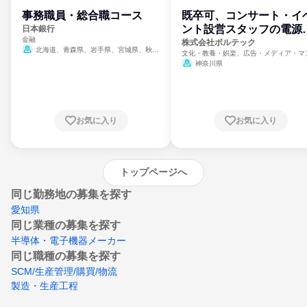
事務職員・総合職コース
既卒可、コンサート・イ
ント設営スタッフの電源
日本銀行
金融
門
株式会社ボルテック
北海道、青森県、岩手県、宮城県、秋田
文化・教養・娯楽、広告・メディア・マ
県、山形県、福島県、茨城県、群馬県、埼玉
ミ、電力・ガス・水道・エネルギー
神奈川県
県、東京都、神奈川県、新潟県、富山県、石
川県、福井県、山梨県、長野県、静岡県、愛
知県、京都府、大阪府、兵庫県、鳥取県、島
根県、岡山県、広島県、山口県、徳島県、香
川県、愛媛県、高知県、福岡県、佐賀県、長
お気に入り
お気に入り
崎県、熊本県、大分県、宮崎県、鹿児島県、
沖縄県
トップページへ
同じ勤務地の募集を探す
愛知県
同じ業種の募集を探す
半導体・電子機器メーカー
同じ職種の募集を探す
SCM/生産管理/購買/物流
製造・生産工程