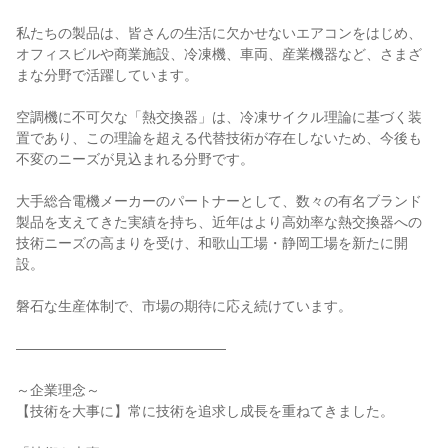
私たちの製品は、皆さんの生活に欠かせないエアコンをはじめ、
オフィスビルや商業施設、冷凍機、車両、産業機器など、さまざ
まな分野で活躍しています。

空調機に不可欠な「熱交換器」は、冷凍サイクル理論に基づく装
置であり、この理論を超える代替技術が存在しないため、今後も
不変のニーズが見込まれる分野です。

大手総合電機メーカーのパートナーとして、数々の有名ブランド
製品を支えてきた実績を持ち、近年はより高効率な熱交換器への
技術ニーズの高まりを受け、和歌山工場・静岡工場を新たに開
設。

磐石な生産体制で、市場の期待に応え続けています。

―――――――――――――――

～企業理念～

【技術を大事に】常に技術を追求し成長を重ねてきました。
