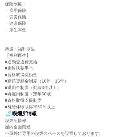
保険制度：

・雇用保険

・労災保険

・健康保険

・厚生年金

待遇・福利厚生

【福利厚生】

■通勤交通費支給

■家族扶養手当

■資格取得奨励金

■勤続奨励金制度（10年・15年）

■退職金制度（勤続3年以上）

■再雇用制度（定年60歳）

■資格取得支援制度

■有給休暇取得率50％以上
喫煙所情報
喫煙所情報

屋内全面禁煙

※屋外に専用の喫煙スペースを設置しております。