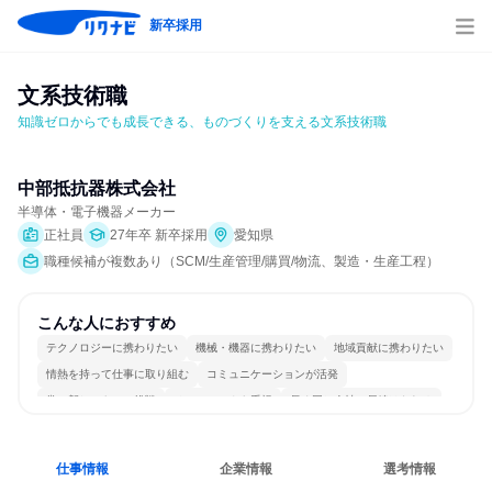
新卒採用
文系技術職
知識ゼロからでも成長できる、ものづくりを支える文系技術職
中部抵抗器株式会社
半導体・電子機器メーカー
正社員
27年卒 新卒採用
愛知県
職種候補が複数あり（SCM/生産管理/購買/物流、製造・生産工程）
こんな人におすすめ
テクノロジーに携わりたい
機械・機器に携わりたい
地域貢献に携わりたい
情熱を持って仕事に取り組む
コミュニケーションが活発
常に新しいものに挑戦
チームワークを重視
長く同じ会社に居続けられる
自分の好きな場所で働ける
多様な職種の人と関われる
仕事情報
企業情報
選考情報