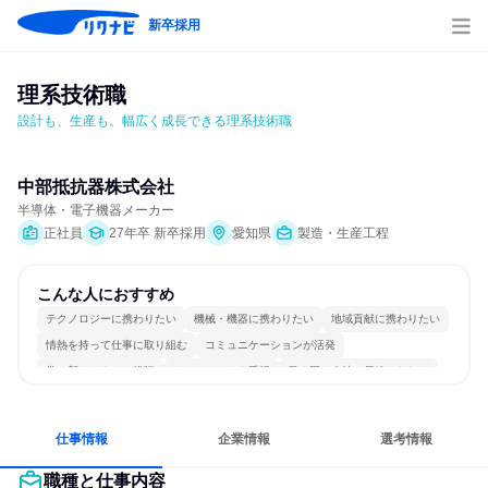
新卒採用
理系技術職
設計も、生産も。幅広く成長できる理系技術職
中部抵抗器株式会社
半導体・電子機器メーカー
正社員
27年卒 新卒採用
愛知県
製造・生産工程
こんな人におすすめ
テクノロジーに携わりたい
機械・機器に携わりたい
地域貢献に携わりたい
情熱を持って仕事に取り組む
コミュニケーションが活発
常に新しいものに挑戦
チームワークを重視
長く同じ会社に居続けられる
自分の好きな場所で働ける
多様な職種の人と関われる
仕事情報
企業情報
選考情報
職種と仕事内容