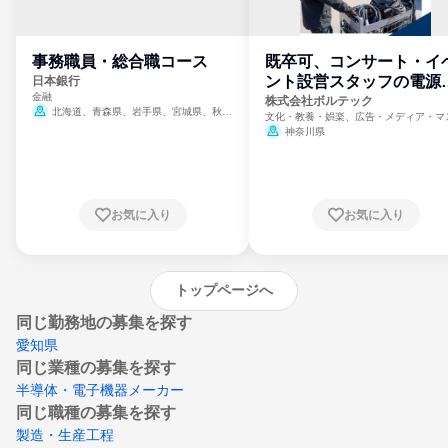
事務職員・総合職コース
既卒可、コンサート・イ
ント設営スタッフの電源
日本銀行
金融
門
株式会社ボルテック
北海道、青森県、岩手県、宮城県、秋田
文化・教養・娯楽、広告・メディア・マ
県、山形県、福島県、茨城県、群馬県、埼玉
ミ、電力・ガス・水道・エネルギー
神奈川県
県、東京都、神奈川県、新潟県、富山県、石
川県、福井県、山梨県、長野県、静岡県、愛
知県、京都府、大阪府、兵庫県、鳥取県、島
根県、岡山県、広島県、山口県、徳島県、香
川県、愛媛県、高知県、福岡県、佐賀県、長
お気に入り
お気に入り
崎県、熊本県、大分県、宮崎県、鹿児島県、
沖縄県
トップページへ
同じ勤務地の募集を探す
愛知県
同じ業種の募集を探す
半導体・電子機器メーカー
同じ職種の募集を探す
製造・生産工程