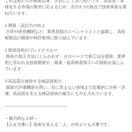
これは私たちが創業以来、大切にしてきた想いです。高度化・多
様化する市場の要求に応えるため、次の3つの視点で技術革新を重
ねています。

1.開発・設計力の向上

 大学や研究機関など、業界屈指のスペシャリストと協業し、高性
能製品の開発や特許取得に取り組んでいます。

2.製造技術のブレイクスルー

 既存の加工方法にとらわれず、ゼロベースで新工法を開発。業界
初と言われる技術開発や、最速・超高精度加工への挑戦を楽しん
でいます。

3.高品質を維持する検証技術力

 最新の評価機器を用い、目に見えない領域まで定量的に分析・評
価。高品質を支える検証技術の確立にも力を入れています。

―――――――――――――――

～魅力的な人材～

【人を大事に】技術を支える「人」が何よりも大事です。
