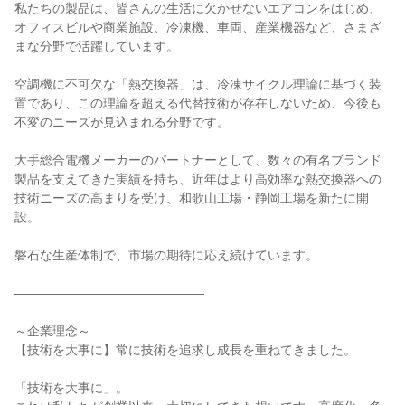
私たちの製品は、皆さんの生活に欠かせないエアコンをはじめ、
オフィスビルや商業施設、冷凍機、車両、産業機器など、さまざ
まな分野で活躍しています。

空調機に不可欠な「熱交換器」は、冷凍サイクル理論に基づく装
置であり、この理論を超える代替技術が存在しないため、今後も
不変のニーズが見込まれる分野です。

大手総合電機メーカーのパートナーとして、数々の有名ブランド
製品を支えてきた実績を持ち、近年はより高効率な熱交換器への
技術ニーズの高まりを受け、和歌山工場・静岡工場を新たに開
設。

磐石な生産体制で、市場の期待に応え続けています。

―――――――――――――――

～企業理念～

【技術を大事に】常に技術を追求し成長を重ねてきました。

「技術を大事に」。
