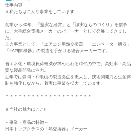
仕事内容

＃私たちはこんな事業をしています

創業から80年、「堅実な経営」と「誠実なものづくり」を信条
に、大手総合電機メーカーのパートナーとして発展してきまし
た。

主力事業として、「エアコン用熱交換器」「エレベーター機器」
「FA制御機器」の製造を手がける総合メーカーです。

省エネ化・環境負荷軽減が求められる時代の中で、高効率・高品
質な製品開発に注力。

近年では静岡・和歌山の製造拠点を拡大し、技術開発力と生産体
制を強化しながら、着実に事業を拡大しています。

＊＊＊＊＊＊＊＊＊＊＊＊＊＊＊＊＊＊＊＊

＃当社の魅力はここ!!

～事業・商品の特徴～

日本トップクラスの「熱交換器」メーカー
