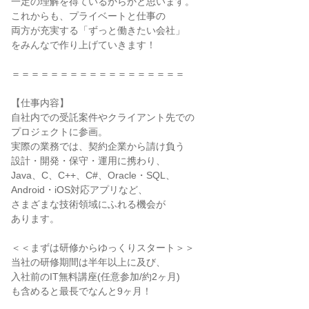
一定の理解を得ているからかと思います。

これからも、プライベートと仕事の

両方が充実する「ずっと働きたい会社」

をみんなで作り上げていきます！

＝＝＝＝＝＝＝＝＝＝＝＝＝＝＝＝＝＝

【仕事内容】

自社内での受託案件やクライアント先での

プロジェクトに参画。

実際の業務では、契約企業から請け負う

設計・開発・保守・運用に携わり、

Java、C、C++、C#、Oracle・SQL、

Android・iOS対応アプリなど、

さまざまな技術領域にふれる機会が

あります。

＜＜まずは研修からゆっくりスタート＞＞

当社の研修期間は半年以上に及び、

入社前のIT無料講座(任意参加/約2ヶ月)

も含めると最長でなんと9ヶ月！
