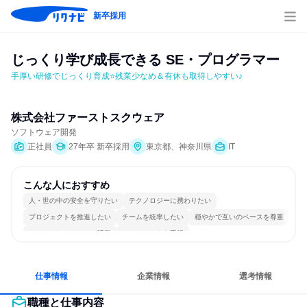
新卒採用
じっくり学び成長できる SE・プログラマー
手厚い研修でじっくり育成⭐残業少なめ＆有休も取得しやすい♪
株式会社ファーストスクウェア
ソフトウェア開発
正社員
27年卒 新卒採用
東京都、神奈川県
IT
こんな人におすすめ
人・世の中の安全を守りたい
テクノロジーに携わりたい
プロジェクトを推進したい
チームを統率したい
穏やかで互いのペースを尊重
コミュニケーションが活発
チームワークを重視
女性が働きやすい環境で働ける
長く同じ会社に居続けられる
若手が裁量を持てる環境
仕事情報
企業情報
選考情報
職種と仕事内容