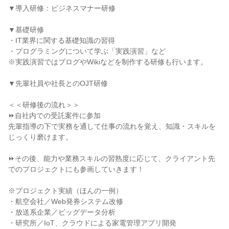
▼導入研修：ビジネスマナー研修

▼基礎研修

・IT業界に関する基礎知識の習得

・プログラミングについて学ぶ「実践演習」など

※実践演習ではブログやWikiなどを制作する研修も行います。

▼先輩社員や社長とのOJT研修

＜＜研修後の流れ＞＞

⏩自社内での受託案件に参加

先輩指導の下で実務を通して仕事の流れを覚え、知識・スキルを
じっくり磨けます。

⏩その後、能力や業務スキルの習熟度に応じて、クライアント先
でのプロジェクトにも参画していきます！

※プロジェクト実績（ほんの一例）

・航空会社／Web発券システム改修

・放送系企業／ビッグデータ分析

・研究所／IoT、クラウドによる家電管理アプリ開発
