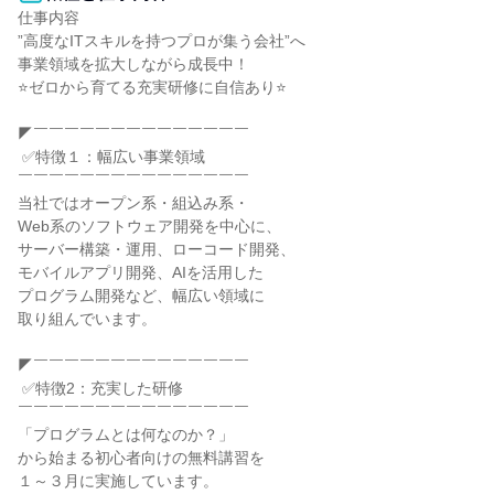
仕事内容

”高度なITスキルを持つプロが集う会社”へ

事業領域を拡大しながら成長中！

⭐ゼロから育てる充実研修に自信あり⭐

◤￣￣￣￣￣￣￣￣￣￣￣￣￣￣

 ✅特徴１：幅広い事業領域

￣￣￣￣￣￣￣￣￣￣￣￣￣￣￣

当社ではオープン系・組込み系・

Web系のソフトウェア開発を中心に、

サーバー構築・運用、ローコード開発、

モバイルアプリ開発、AIを活用した

プログラム開発など、幅広い領域に

取り組んでいます。

◤￣￣￣￣￣￣￣￣￣￣￣￣￣￣

 ✅特徴2：充実した研修

￣￣￣￣￣￣￣￣￣￣￣￣￣￣￣

「プログラムとは何なのか？」

から始まる初心者向けの無料講習を

１～３月に実施しています。
