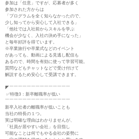
参加は「任意」ですが、応募者が多く

参加された方からは

「プログラムを全く知らなかったので、

少し知ってから安心して入社できる」

「他社では入社前からスキルを学ぶ

機会が少なく、入社の決め手になった」

と毎年好評を得ています。

※卒業旅行や卒業式などのイベント

があっても、動画による見逃し配信も

あるので、時間を有効に使って学習可能。

質問などもチャットなどで受け付けて

解説するため安心して受講できます。

◤￣￣￣￣￣￣￣￣￣￣￣￣￣￣

 ✅特徴3：新卒離職率が低い

￣￣￣￣￣￣￣￣￣￣￣￣￣￣￣

新卒入社者の離職率が低いことも

当社の特長の１つ。

実は明確な理由はわかりませんが、

「社員が居やすい会社」を目指し

可能なことは何でもやる会社の姿勢に
