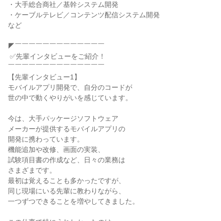
・大手総合商社／基幹システム開発

・ケーブルテレビ／コンテンツ配信システム開発

など

◤￣￣￣￣￣￣￣￣￣￣￣￣￣

 ✅先輩インタビューをご紹介！

￣￣￣￣￣￣￣￣￣￣￣￣￣￣

【先輩インタビュー1】

モバイルアプリ開発で、自分のコードが

世の中で動くやりがいを感じています。

今は、大手パッケージソフトウェア

メーカーが提供するモバイルアプリの

開発に携わっています。

機能追加や改修、画面の実装、

試験項目書の作成など、日々の業務は

さまざまです。

最初は覚えることも多かったですが、

同じ現場にいる先輩に教わりながら、

一つずつできることを増やしてきました。
