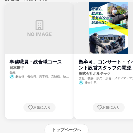
事務職員・総合職コース
既卒可、コンサート・イ
ント設営スタッフの電源
日本銀行
金融
門
株式会社ボルテック
北海道、青森県、岩手県、宮城県、秋田
文化・教養・娯楽、広告・メディア・マ
県、山形県、福島県、茨城県、群馬県、埼玉
ミ、電力・ガス・水道・エネルギー
神奈川県
県、東京都、神奈川県、新潟県、富山県、石
川県、福井県、山梨県、長野県、静岡県、愛
知県、京都府、大阪府、兵庫県、鳥取県、島
根県、岡山県、広島県、山口県、徳島県、香
川県、愛媛県、高知県、福岡県、佐賀県、長
お気に入り
お気に入り
崎県、熊本県、大分県、宮崎県、鹿児島県、
沖縄県
トップページへ