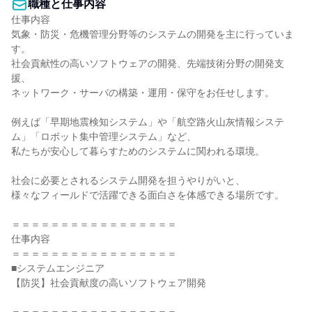
職種と仕事内容
仕事内容

気象・防災・危機管理分野等のシステムの開発を主に行っていま
す。

社会貢献性の高いソフトウェアの開発、先端技術分野の開発支
援、

ネットワーク・サーバの構築・運用・保守をお任せします。

例えば「早期地震検知システム」や「航空路火山灰情報システ
ム」「ロボット集中管理システム」など、

私たちが安心して暮らすためのシステムに関われる環境。

社会に必要とされるシステム開発を担うやりがいと、

様々なフィールドで活躍できる面白さを体感できる場所です。

＝＝＝＝＝＝＝＝＝＝＝＝＝＝＝＝＝

仕事内容

＝＝＝＝＝＝＝＝＝＝＝＝＝＝＝＝＝

■システムエンジニア

【防災】社会貢献度の高いソフトウェア開発
