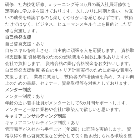
研修、社内技術研修、e-ラーニング等 3カ月の新入社員研修後も
定期的に学ぶ場を設けております。 久しぶりに同期と集い、お互
いの成長を確認するのも楽しくやりがいを感じるはずです。 技術
だけではなく、ビジネス、ヒューマンスキル向上を目的とした研
自己啓発支援
自己啓発支援：あり

自らスキルを向上させ、自主的に頑張る人を応援します。  資格取
得支援制度 資格取得のための受験費用を回数に制限ありますが、
会社で負担します。 資格合格の際は合格祝金をお支払いします。  
自己啓発支援制度 各自のキャリア計画実行のために必要な費用を
支援します。  業務に関連し、技術者の市場価値を高め、スキル向
メンター制度
メンター制度：あり

年齢の近い若手社員がメンターとして6カ月間サポートします。 
キャリアコンサルティング制度
キャリアコンサルティング制度：あり

管理職等が入社から半年ごと（年2回）に面談を実施します。 資
格取得や自己啓発支援など安心して長く働き続けられる環境を整