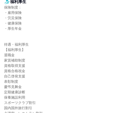
福利厚生
保険制度：

・雇用保険

・労災保険

・健康保険

・厚生年金

待遇・福利厚生

【福利厚生】

退職金

家賃補助制度

資格取得支援

資格合格祝金

自己啓発支援

表彰制度

慶弔見舞金

定期健康診断

保養施設利用

スポーツクラブ割引

国内国外旅行割引
