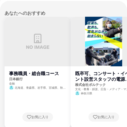
あなたへのおすすめ
事務職員・総合職コース
既卒可、コンサート・イ
ント設営スタッフの電源
日本銀行
金融
門
株式会社ボルテック
北海道、青森県、岩手県、宮城県、秋田
文化・教養・娯楽、広告・メディア・マ
県、山形県、福島県、茨城県、群馬県、埼玉
ミ、電力・ガス・水道・エネルギー
神奈川県
県、東京都、神奈川県、新潟県、富山県、石
川県、福井県、山梨県、長野県、静岡県、愛
知県、京都府、大阪府、兵庫県、鳥取県、島
根県、岡山県、広島県、山口県、徳島県、香
川県、愛媛県、高知県、福岡県、佐賀県、長
お気に入り
お気に入り
崎県、熊本県、大分県、宮崎県、鹿児島県、
沖縄県