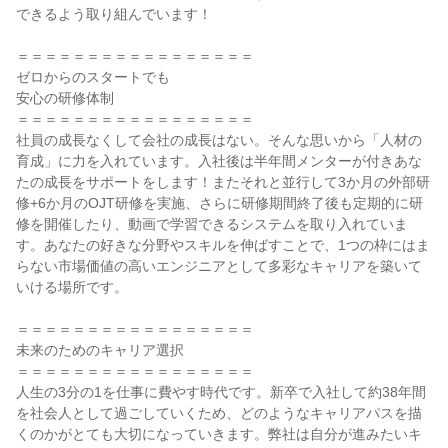
できるよう取り組んでいます！

＝＝＝＝＝＝＝＝＝＝＝＝＝＝＝＝＝

ゼロからのスタートでも

安心の研修体制

＝＝＝＝＝＝＝＝＝＝＝＝＝＝＝＝＝

社員の成長なくして会社の成長はない。そんな思いから「人材の
育成」に力を入れています。入社後は半年間メンターが付きあな
たの成長をサポートをします！またそれと並行して3か月の外部研
修+6か月のOJT研修を実施、さらに研修期間終了後も定期的に研
修を開催したり、動画で学習できるシステムを取り入れていま
す。あなたの好きな分野やスキルを伸ばすことで、1つの枠にはま
らない市場価値の高いエンジニアとして多彩なキャリアを築いて
いける場所です。

＝＝＝＝＝＝＝＝＝＝＝＝＝＝＝＝＝

未来のためのキャリア選択

＝＝＝＝＝＝＝＝＝＝＝＝＝＝＝＝＝

人生の3分の1を仕事に費やす時代です。新卒で入社して約38年間
を社会人として過ごしていくため、どのようなキャリアパスを描
くのかがとても大切になっていきます。弊社は自分が進みたいキ