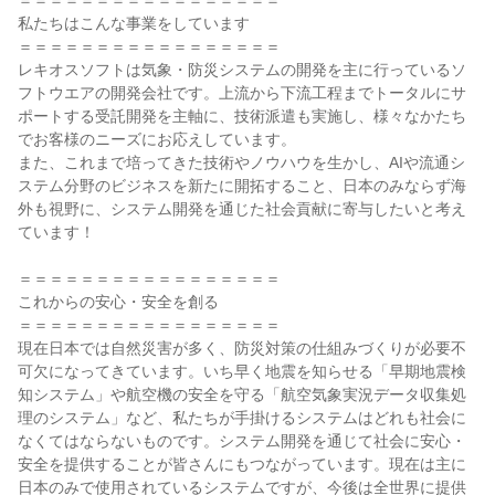
＝＝＝＝＝＝＝＝＝＝＝＝＝＝＝＝＝

私たちはこんな事業をしています

＝＝＝＝＝＝＝＝＝＝＝＝＝＝＝＝＝

レキオスソフトは気象・防災システムの開発を主に行っているソ
フトウエアの開発会社です。上流から下流工程までトータルにサ
ポートする受託開発を主軸に、技術派遣も実施し、様々なかたち
でお客様のニーズにお応えしています。

また、これまで培ってきた技術やノウハウを生かし、AIや流通シ
ステム分野のビジネスを新たに開拓すること、日本のみならず海
外も視野に、システム開発を通じた社会貢献に寄与したいと考え
ています！

＝＝＝＝＝＝＝＝＝＝＝＝＝＝＝＝＝

これからの安心・安全を創る

＝＝＝＝＝＝＝＝＝＝＝＝＝＝＝＝＝

現在日本では自然災害が多く、防災対策の仕組みづくりが必要不
可欠になってきています。いち早く地震を知らせる「早期地震検
知システム」や航空機の安全を守る「航空気象実況データ収集処
理のシステム」など、私たちが手掛けるシステムはどれも社会に
なくてはならないものです。システム開発を通じて社会に安心・
安全を提供することが皆さんにもつながっています。現在は主に
日本のみで使用されているシステムですが、今後は全世界に提供