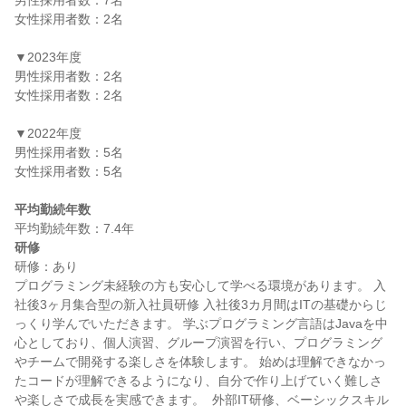
男性採用者数：7名

女性採用者数：2名

▼2023年度

男性採用者数：2名

女性採用者数：2名

▼2022年度

男性採用者数：5名

女性採用者数：5名

平均勤続年数
研修
研修：あり

プログラミング未経験の方も安心して学べる環境があります。 入
社後3ヶ月集合型の新入社員研修 入社後3カ月間はITの基礎からじ
っくり学んでいただきます。 学ぶプログラミング言語はJavaを中
心としており、個人演習、グループ演習を行い、プログラミング
やチームで開発する楽しさを体験します。 始めは理解できなかっ
たコードが理解できるようになり、自分で作り上げていく難しさ
や楽しさで成長を実感できます。  外部IT研修、ベーシックスキル