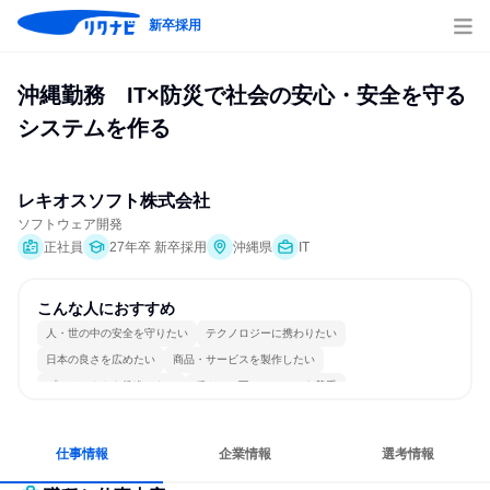
新卒採用
沖縄勤務　IT×防災で社会の安心・安全を守る
システムを作る
レキオスソフト株式会社
ソフトウェア開発
正社員
27年卒 新卒採用
沖縄県
IT
こんな人におすすめ
人・世の中の安全を守りたい
テクノロジーに携わりたい
日本の良さを広めたい
商品・サービスを製作したい
プロジェクトを推進したい
穏やかで互いのペースを尊重
冷静に仕事に取り組む
チームワークを重視
女性が働きやすい環境で働ける
自分の好きな時間で働ける
仕事情報
企業情報
選考情報