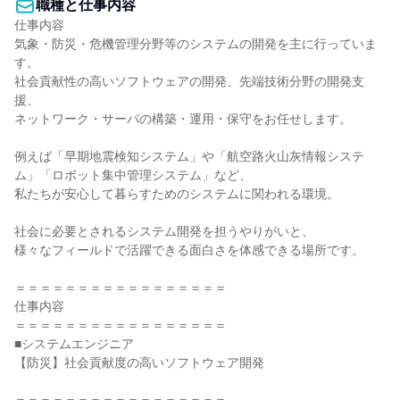
職種と仕事内容
仕事内容

気象・防災・危機管理分野等のシステムの開発を主に行っていま
す。

社会貢献性の高いソフトウェアの開発、先端技術分野の開発支
援、

ネットワーク・サーバの構築・運用・保守をお任せします。

例えば「早期地震検知システム」や「航空路火山灰情報システ
ム」「ロボット集中管理システム」など、

私たちが安心して暮らすためのシステムに関われる環境。

社会に必要とされるシステム開発を担うやりがいと、

様々なフィールドで活躍できる面白さを体感できる場所です。

＝＝＝＝＝＝＝＝＝＝＝＝＝＝＝＝＝

仕事内容

＝＝＝＝＝＝＝＝＝＝＝＝＝＝＝＝＝

■システムエンジニア

【防災】社会貢献度の高いソフトウェア開発
