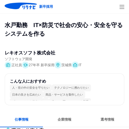
新卒採用
水戸勤務　IT×防災で社会の安心・安全を守る
システムを作る
レキオスソフト株式会社
ソフトウェア開発
正社員
27年卒 新卒採用
茨城県
IT
こんな人におすすめ
人・世の中の安全を守りたい
テクノロジーに携わりたい
日本の良さを広めたい
商品・サービスを製作したい
プロジェクトを推進したい
穏やかで互いのペースを尊重
冷静に仕事に取り組む
チームワークを重視
女性が働きやすい環境で働ける
自分の好きな時間で働ける
仕事情報
企業情報
選考情報