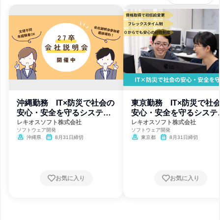
沖縄勤務 IT×防災で社会の
東京勤務 IT×防災で社
安心・安全を守るシステム
安心・安全を守るシステ
を作る
を作る
レキオスソフト株式会社
レキオスソフト株式会社
ソフトウェア開発
ソフトウェア開発
沖縄県
8月31日締切
東京都
8月31日締切
お気に入り
お気に入り