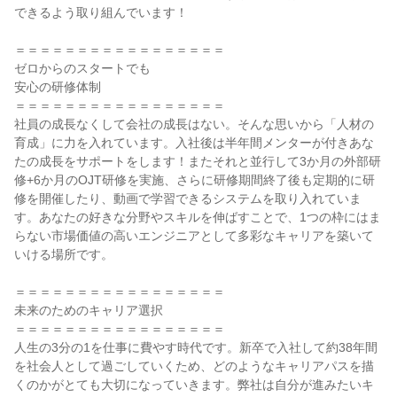
できるよう取り組んでいます！

＝＝＝＝＝＝＝＝＝＝＝＝＝＝＝＝＝

ゼロからのスタートでも

安心の研修体制

＝＝＝＝＝＝＝＝＝＝＝＝＝＝＝＝＝

社員の成長なくして会社の成長はない。そんな思いから「人材の
育成」に力を入れています。入社後は半年間メンターが付きあな
たの成長をサポートをします！またそれと並行して3か月の外部研
修+6か月のOJT研修を実施、さらに研修期間終了後も定期的に研
修を開催したり、動画で学習できるシステムを取り入れていま
す。あなたの好きな分野やスキルを伸ばすことで、1つの枠にはま
らない市場価値の高いエンジニアとして多彩なキャリアを築いて
いける場所です。

＝＝＝＝＝＝＝＝＝＝＝＝＝＝＝＝＝

未来のためのキャリア選択

＝＝＝＝＝＝＝＝＝＝＝＝＝＝＝＝＝

人生の3分の1を仕事に費やす時代です。新卒で入社して約38年間
を社会人として過ごしていくため、どのようなキャリアパスを描
くのかがとても大切になっていきます。弊社は自分が進みたいキ