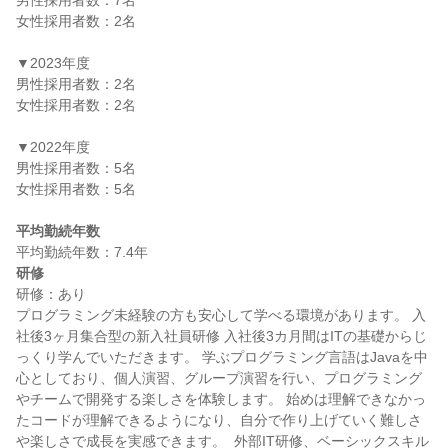
男性採用者数：7名

女性採用者数：2名

▼2023年度

男性採用者数：2名

女性採用者数：2名

▼2022年度

男性採用者数：5名

女性採用者数：5名

平均勤続年数
研修
研修：あり

プログラミング未経験の方も安心して学べる環境があります。 入
社後3ヶ月集合型の新入社員研修 入社後3カ月間はITの基礎からじ
っくり学んでいただきます。 学ぶプログラミング言語はJavaを中
心としており、個人演習、グループ演習を行い、プログラミング
やチームで開発する楽しさを体験します。 始めは理解できなかっ
たコードが理解できるようになり、自分で作り上げていく難しさ
や楽しさで成長を実感できます。  外部IT研修、ベーシックスキル