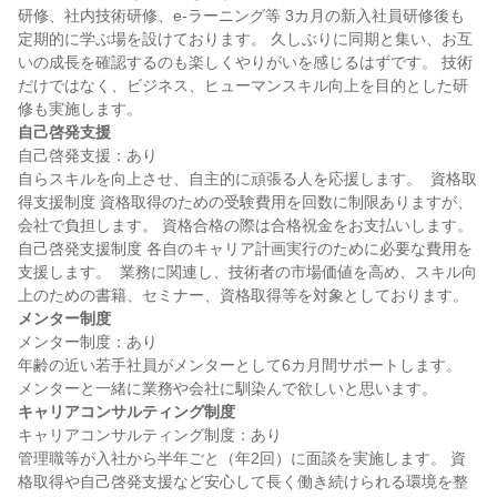
研修、社内技術研修、e-ラーニング等 3カ月の新入社員研修後も
定期的に学ぶ場を設けております。 久しぶりに同期と集い、お互
いの成長を確認するのも楽しくやりがいを感じるはずです。 技術
だけではなく、ビジネス、ヒューマンスキル向上を目的とした研
自己啓発支援
自己啓発支援：あり

自らスキルを向上させ、自主的に頑張る人を応援します。  資格取
得支援制度 資格取得のための受験費用を回数に制限ありますが、
会社で負担します。 資格合格の際は合格祝金をお支払いします。  
自己啓発支援制度 各自のキャリア計画実行のために必要な費用を
支援します。  業務に関連し、技術者の市場価値を高め、スキル向
メンター制度
メンター制度：あり

年齢の近い若手社員がメンターとして6カ月間サポートします。 
キャリアコンサルティング制度
キャリアコンサルティング制度：あり

管理職等が入社から半年ごと（年2回）に面談を実施します。 資
格取得や自己啓発支援など安心して長く働き続けられる環境を整