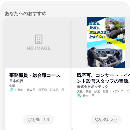
あなたへのおすすめ
事務職員・総合職コース
既卒可、コンサート・イ
ント設営スタッフの電源
日本銀行
金融
門
株式会社ボルテック
北海道、青森県、岩手県、宮城県、秋田
文化・教養・娯楽、広告・メディア・マ
県、山形県、福島県、茨城県、群馬県、埼玉
ミ、電力・ガス・水道・エネルギー
神奈川県
県、東京都、神奈川県、新潟県、富山県、石
川県、福井県、山梨県、長野県、静岡県、愛
知県、京都府、大阪府、兵庫県、鳥取県、島
根県、岡山県、広島県、山口県、徳島県、香
川県、愛媛県、高知県、福岡県、佐賀県、長
お気に入り
お気に入り
崎県、熊本県、大分県、宮崎県、鹿児島県、
沖縄県