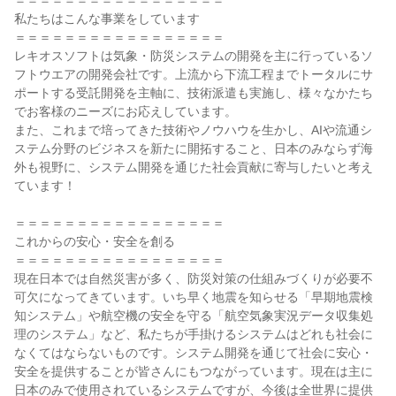
＝＝＝＝＝＝＝＝＝＝＝＝＝＝＝＝＝

私たちはこんな事業をしています

＝＝＝＝＝＝＝＝＝＝＝＝＝＝＝＝＝

レキオスソフトは気象・防災システムの開発を主に行っているソ
フトウエアの開発会社です。上流から下流工程までトータルにサ
ポートする受託開発を主軸に、技術派遣も実施し、様々なかたち
でお客様のニーズにお応えしています。

また、これまで培ってきた技術やノウハウを生かし、AIや流通シ
ステム分野のビジネスを新たに開拓すること、日本のみならず海
外も視野に、システム開発を通じた社会貢献に寄与したいと考え
ています！

＝＝＝＝＝＝＝＝＝＝＝＝＝＝＝＝＝

これからの安心・安全を創る

＝＝＝＝＝＝＝＝＝＝＝＝＝＝＝＝＝

現在日本では自然災害が多く、防災対策の仕組みづくりが必要不
可欠になってきています。いち早く地震を知らせる「早期地震検
知システム」や航空機の安全を守る「航空気象実況データ収集処
理のシステム」など、私たちが手掛けるシステムはどれも社会に
なくてはならないものです。システム開発を通じて社会に安心・
安全を提供することが皆さんにもつながっています。現在は主に
日本のみで使用されているシステムですが、今後は全世界に提供