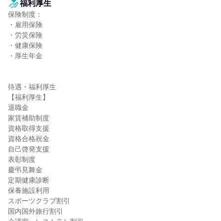
福利厚生
保険制度：

・雇用保険

・労災保険

・健康保険

・厚生年金

待遇・福利厚生

【福利厚生】

退職金

家賃補助制度

資格取得支援

資格合格祝金

自己啓発支援

表彰制度

慶弔見舞金

定期健康診断

保養施設利用

スポーツクラブ割引

国内国外旅行割引
