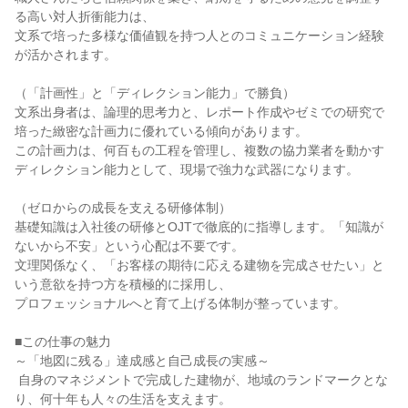
る高い対人折衝能力は、

文系で培った多様な価値観を持つ人とのコミュニケーション経験
が活かされます。

（「計画性」と「ディレクション能力」で勝負）

文系出身者は、論理的思考力と、レポート作成やゼミでの研究で
培った緻密な計画力に優れている傾向があります。

この計画力は、何百もの工程を管理し、複数の協力業者を動かす
ディレクション能力として、現場で強力な武器になります。

（ゼロからの成長を支える研修体制）

基礎知識は入社後の研修とOJTで徹底的に指導します。「知識が
ないから不安」という心配は不要です。

文理関係なく、「お客様の期待に応える建物を完成させたい」と
いう意欲を持つ方を積極的に採用し、

プロフェッショナルへと育て上げる体制が整っています。

■この仕事の魅力

～「地図に残る」達成感と自己成長の実感～

 自身のマネジメントで完成した建物が、地域のランドマークとな
り、何十年も人々の生活を支えます。
