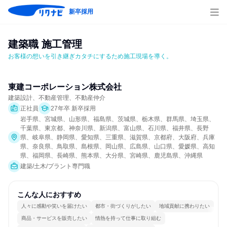
新卒採用
建築職 施工管理
お客様の想いを引き継ぎカタチにするため施工現場を導く。
東建コーポレーション株式会社
建築設計、不動産管理、不動産仲介
正社員
27年卒 新卒採用
岩手県、宮城県、山形県、福島県、茨城県、栃木県、群馬県、埼玉県、
千葉県、東京都、神奈川県、新潟県、富山県、石川県、福井県、長野
県、岐阜県、静岡県、愛知県、三重県、滋賀県、京都府、大阪府、兵庫
県、奈良県、鳥取県、島根県、岡山県、広島県、山口県、愛媛県、高知
県、福岡県、長崎県、熊本県、大分県、宮崎県、鹿児島県、沖縄県
建築/土木/プラント専門職
こんな人におすすめ
人々に感動や笑いを届けたい
都市・街づくりがしたい
地域貢献に携わりたい
商品・サービスを販売したい
情熱を持って仕事に取り組む