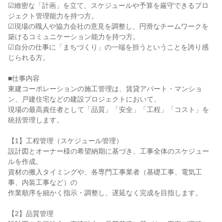
☑緻密な「計画」を立て、スケジュールや予算を厳守できるプロ
ジェクト管理能力を持つ方。

☑現場の職人や協力会社の意見を調整し、円滑なチームワークを
築けるコミュニケーション能力を持つ方。

☑自分の仕事に「まちづくり」の一端を担うということを誇り感
じられる方。

■仕事内容

東建コーポレーションの施工管理は、賃貸アパート・マンショ
ン、戸建住宅などの建設プロジェクトにおいて、

現場の最高責任者として「品質」「安全」「工程」「コスト」を
統括管理します。

【1】工程管理（スケジュール管理）

設計図とオーナー様の希望納期に基づき、工事全体のスケジュー
ルを作成。

資材の搬入タイミングや、各専門工事業者（基礎工事、電気工
事、内装工事など）の

作業順序を細かく指示・調整し、遅延なく完成を目指します。

【2】品質管理
