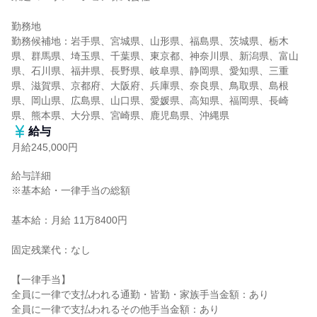
勤務地

勤務候補地：岩手県、宮城県、山形県、福島県、茨城県、栃木
県、群馬県、埼玉県、千葉県、東京都、神奈川県、新潟県、富山
県、石川県、福井県、長野県、岐阜県、静岡県、愛知県、三重
県、滋賀県、京都府、大阪府、兵庫県、奈良県、鳥取県、島根
県、岡山県、広島県、山口県、愛媛県、高知県、福岡県、長崎
県、熊本県、大分県、宮崎県、鹿児島県、沖縄県
給与
月給245,000円
給与詳細

※基本給・一律手当の総額

基本給：月給 11万8400円

固定残業代：なし

【一律手当】

全員に一律で支払われる通勤・皆勤・家族手当金額：あり

全員に一律で支払われるその他手当金額：あり
