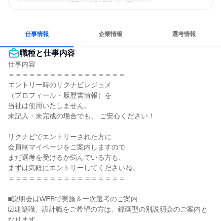
コミュニケーションが活発
多様な職種の人と関われる
若手が裁量を持てる環境
人とたくさん会話する
仕事情報
企業情報
選考情報
職種と仕事内容
仕事内容

＝＝＝＝＝＝＝＝＝＝＝＝＝＝＝＝＝

エントリー時のリクナビレジュメ

（プロフィール・履歴書情報）を

当社は使用いたしません。

未記入・未完成の場合でも、 ご安心ください！

リクナビでエントリーされた方に

会員制マイページをご案内しますので

まだ選考を受けるか悩んでいる方も、

まずは気軽にエントリーしてくださいね。

＝＝＝＝＝＝＝＝＝＝＝＝＝＝＝＝＝

■説明会はWEBで実施＆一次選考のご案内

☑建築職、設計職をご希望の方は、録画型の別説明会のご案内と
なります
