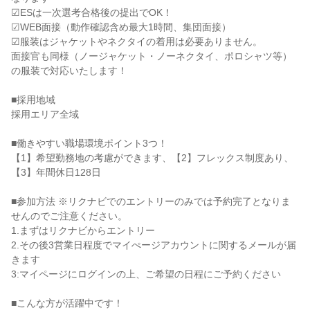
☑ESは一次選考合格後の提出でOK！

☑WEB面接（動作確認含め最大1時間、集団面接）

☑服装はジャケットやネクタイの着用は必要ありません。

面接官も同様（ノージャケット・ノーネクタイ、ポロシャツ等）
の服装で対応いたします！

■採用地域

採用エリア全域

■働きやすい職場環境ポイント3つ！

【1】希望勤務地の考慮ができます、【2】フレックス制度あり、
【3】年間休日128日

■参加方法 ※リクナビでのエントリーのみでは予約完了となりま
せんのでご注意ください。

1.まずはリクナビからエントリー

2.その後3営業日程度でマイぺージアカウントに関するメールが届
きます

3:マイページにログインの上、ご希望の日程にご予約ください

■こんな方が活躍中です！
