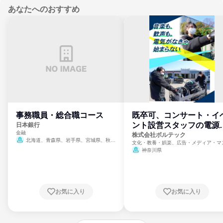
あなたへのおすすめ
事務職員・総合職コース
既卒可、コンサート・イ
ント設営スタッフの電源
日本銀行
金融
門
株式会社ボルテック
北海道、青森県、岩手県、宮城県、秋田
文化・教養・娯楽、広告・メディア・マ
県、山形県、福島県、茨城県、群馬県、埼玉
ミ、電力・ガス・水道・エネルギー
神奈川県
県、東京都、神奈川県、新潟県、富山県、石
川県、福井県、山梨県、長野県、静岡県、愛
知県、京都府、大阪府、兵庫県、鳥取県、島
根県、岡山県、広島県、山口県、徳島県、香
川県、愛媛県、高知県、福岡県、佐賀県、長
お気に入り
お気に入り
崎県、熊本県、大分県、宮崎県、鹿児島県、
沖縄県