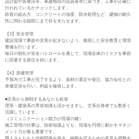
設計図や各種法令、東建独自の品質基準に基づき、工事が正確に
行われているかチェックします。

鉄骨の組み方、コンクリートの強度、防水処理など、建物の耐久
性に関わる細部にまで目を光らせます。

【3】安全管理

建設現場で事故や災害が起きないよう、徹底した安全教育と環境
整備を行います。

毎日の朝礼や安全パトロールを通じて、現場全体のリスクを事前
に回避する責任を担います。

【4】原価管理

予算内で工事が完了するよう、資材の選定や発注、協力会社との
単価交渉を行い、利益を確保します。

■文系から挑戦するあなたも歓迎

理系・建築系の専攻知識も活かせますし、文系出身者でも数多く
活躍しています。

（コミュニケーション能力が現場の鍵）

施工管理の仕事は、技術知識よりも、現場を円滑に動かすマネジ
メント力が最も重要です。

職人さんたちと信頼関係を築き、納期を守るための意見を調整す