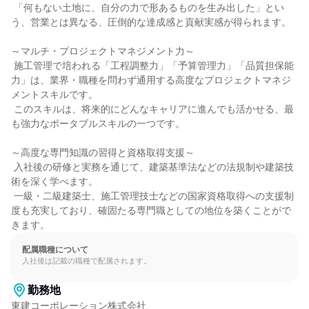
 「何もない土地に、自分の力で形あるものを生み出した」とい
う、営業とは異なる、圧倒的な達成感と貢献実感が得られます。

～マルチ・プロジェクトマネジメント力～

 施工管理で培われる「工程調整力」「予算管理力」「品質担保能
力」は、業界・職種を問わず通用する高度なプロジェクトマネジ
メントスキルです。

 このスキルは、将来的にどんなキャリアに進んでも活かせる、最
も強力なポータブルスキルの一つです。

～高度な専門知識の習得と資格取得支援～

 入社後の研修と実務を通じて、建築基準法などの法規制や建築技
術を深く学べます。

 一級・二級建築士、施工管理技士などの国家資格取得への支援制
度も充実しており、確固たる専門職としての地位を築くことがで
きます。
配属職種について
入社後は記載の職種で配属されます。
勤務地
東建コーポレーション株式会社
