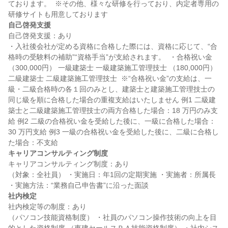
ております。  ※その他、様々な研修を行っており、内定者専用の
自己啓発支援
自己啓発支援：あり

・入社後会社が定める資格に合格した際には、資格に応じて、“合
格時の受験料の補助”“資格手当”が支給されます。  ・合格祝い金 
（300,000円） 一級建築士 一級建築施工管理技士 （180,000円） 
二級建築士 二級建築施工管理技士  ※“合格祝い金”の支給は、一
級・二級合格時の各１回のみとし、建築士と建築施工管理技士の
同じ級を順に合格した場合の重複支給はいたしません 例1 二級建
築士と二級建築施工管理技士の両方合格した場合：18 万円のみ支
給 例2 二級の合格祝い金を受給した後に、一級に合格した場合：
30 万円支給 例3 一級の合格祝い金を受給した後に、二級に合格し
キャリアコンサルティング制度
キャリアコンサルティング制度：あり

（対象：全社員） ・実施日：年1回の定期実施 ・実施者：所属長 
社内検定
社内検定等の制度：あり

（パソコン技能資格制度） ・社員のパソコン操作技術の向上を目