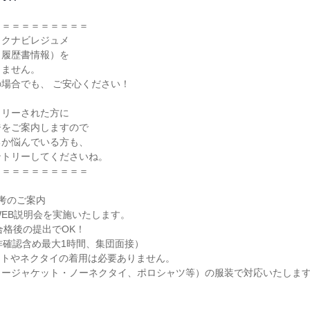
＝＝＝＝＝＝＝＝＝

クナビレジュメ

履歴書情報）を

ません。

場合でも、 ご安心ください！

リーされた方に

をご案内しますので

か悩んでいる方も、

トリーしてくださいね。

＝＝＝＝＝＝＝＝＝

考のご案内

WEB説明会を実施いたします。

合格後の提出でOK！

作確認含め最大1時間、集団面接）

トやネクタイの着用は必要ありません。

ージャケット・ノーネクタイ、ポロシャツ等）の服装で対応いたします