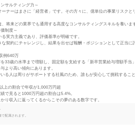
ンサルティング力～

価制度～

例640万

を33歳の水準まで増額し、固定額を支給する「新卒営業給与増額手当
与より高い傾向にあります。

いる人は周りがサポートする社風のため、誰もが安心して挑戦すること
以上の割合で年収が1,000万円超

で見ると1000万円超の割合は5.4%。

っかり収入に返ってくるからこその夢のある数字です。
て
種で配属されます。