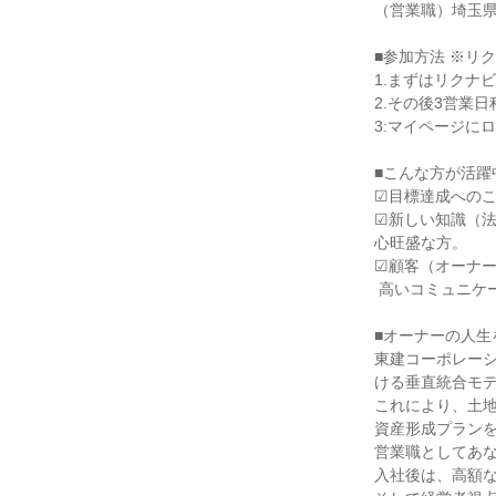
（営業職）埼玉県
■参加方法 ※リ
1.まずはリクナ
2.その後3営業
3:マイページに
■こんな方が活躍
☑目標達成へのこ
☑新しい知識（
心旺盛な方。

☑顧客（オーナー
 高いコミュニケーション能力と誠実さを持つ方。

■オーナーの人生
東建コーポレー
ける垂直統合モデ
これにより、土
資産形成プランを
営業職としてあな
入社後は、高額な