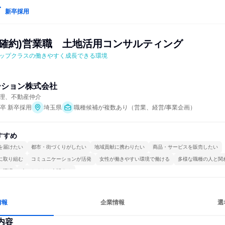
新卒採用
務確約)営業職　土地活用コンサルティング
界トップクラスの働きやすく成長できる環境
ーション株式会社
理、不動産仲介
年卒 新卒採用
埼玉県
職種候補が複数あり（営業、経営/事業企画）
すすめ
を届けたい
都市・街づくりがしたい
地域貢献に携わりたい
商品・サービスを販売したい
に取り組む
コミュニケーションが活発
女性が働きやすい環境で働ける
多様な職種の人と関
る環境
人とたくさん会話する
情報
企業情報
選
内容