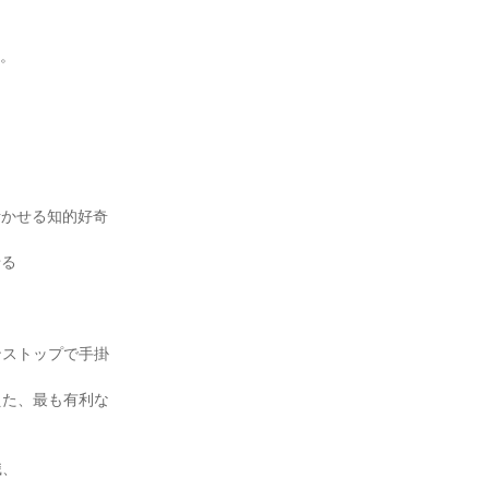
。

活かせる知的好奇
る

ンストップで手掛
えた、最も有利な
、
