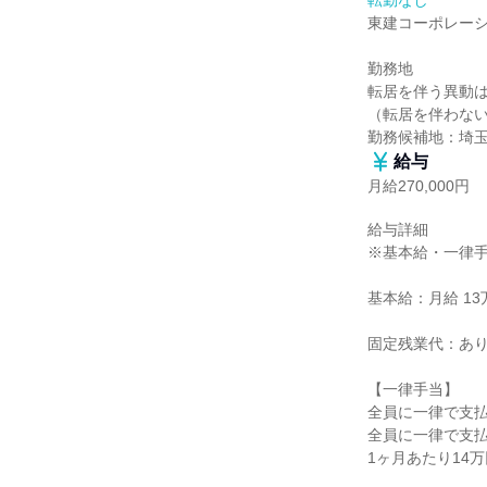
転勤なし
東建コーポレーシ
勤務地

転居を伴う異動は
（転居を伴わない
勤務候補地：埼
給与
月給270,000円
給与詳細

※基本給・一律手
基本給：月給 13万
固定残業代：あり
【一律手当】

全員に一律で支払
全員に一律で支払
1ヶ月あたり14万