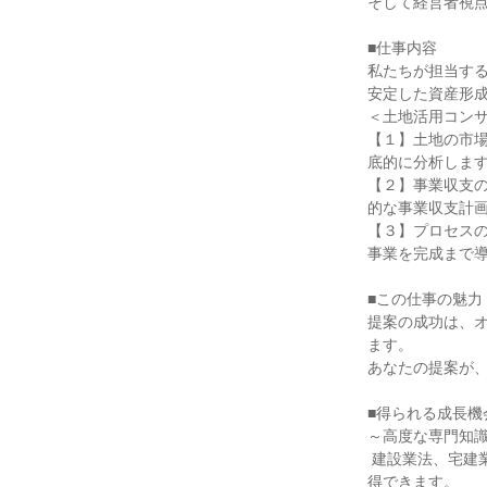
そして経営者視点
■仕事内容

私たちが担当する
安定した資産形成
＜土地活用コンサ
【１】土地の市
底的に分析します
【２】事業収支
的な事業収支計画
【３】プロセス
事業を完成まで導
■この仕事の魅力

提案の成功は、
ます。

あなたの提案が、
■得られる成長機会
～高度な専門知識
 建設業法、宅建業法、税法（特に相続税）など、ビジネスで必須の専門知識を、実務を通じて体系的に習
得できます。
