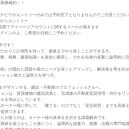
勤務確約！！

クナビでのエントリーのみでは予約完了となりませんのでご注意ください
ビからエントリー

日程度でマイぺージアカウントに関するメールが届きます

ログインの上、ご希望の日程にご予約ください

中です！

だわりと計画性を持って、最後までやり抜くことができる方。

法務、税務、建築知識）を貪欲に吸収し、それを自身の提案に論理的に
様）の隠れた課題や真のニーズを深くヒアリングし、解決策を導き出せ
をデザインする、建設・不動産のプロフェッショナルへ。

ションは、賃貸建物の建設請負と、完成後の不動産賃貸管理・仲介をワ
ルを強みとしています。

地オーナー様に対して、「建てる」だけでなく「安定経営」までを見据
提供できます。

たが扱うのは、オーナー様の未来を左右する課題解決です。

商材を扱うからこそ身につく、論理的な提案力、税務・法務の専門知識