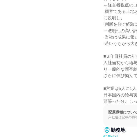
～経営者視点のコ
 顧客である土地オーナーはまさに「経営者」です。その方々に、億単位の事業リスクとリターンを論理的
に説明し、

 判断を仰ぐ経験は、将来どの業界でも通用する高度なコンサルティングスキルを養います。

～透明性の高い評
 当社は成果に報いる実力主義であり、評価基準が明確です。

 若いうちから大きな契約にチャレンジし、結果を出せば報酬・ポジションとして正当に評価されます。

■２年目社員の年収
入社当初から給与
り一般的な新卒給
さらに伸び悩んで
■営業は5人に1人
日本国内の給与実績
頑張った分、し
配属職種につい
入社後は記載の職
勤務地