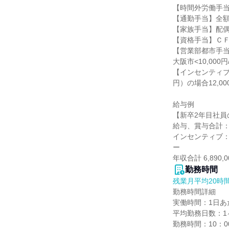
【時間外労働手当】
【通勤手当】全額
【家族手当】配偶者
【資格手当】ＣＦ
【営業部都市手当】
大阪市<10,000
【インセンティブ
円）の場合12,0
給与例

【新卒2年目社員
給与、賞与合計：3,8
インセンティブ：3,0
ー

年収合計 6,890,
勤務時間
残業月平均20時
勤務時間詳細

実働時間：1日あた
平均勤務日数：1ヶ
勤務時間：10：00