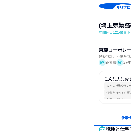
(埼玉県勤
年間休日121/業
東建コーポレ
建築設計、不動産管
正社員
27
こんな人にお
人々に感動や笑い
情熱を持って仕事
若手が裁量を持て
仕事
職種と仕事