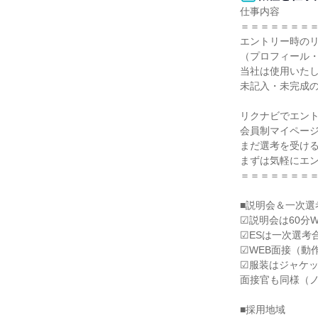
仕事内容

＝＝＝＝＝＝＝＝
エントリー時のリ
（プロフィール・
当社は使用いたし
未記入・未完成の
リクナビでエント
会員制マイページ
まだ選考を受ける
まずは気軽にエン
＝＝＝＝＝＝＝＝
■説明会＆一次選
☑説明会は60分
☑ESは一次選考
☑WEB面接（動
☑服装はジャケッ
面接官も同様（ノ
■採用地域
