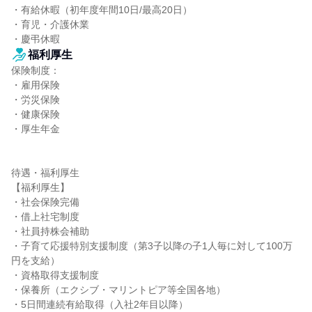
・有給休暇（初年度年間10日/最高20日）

・育児・介護休業

・慶弔休暇
福利厚生
保険制度：

・雇用保険

・労災保険

・健康保険

・厚生年金

待遇・福利厚生

【福利厚生】

・社会保険完備

・借上社宅制度

・社員持株会補助

・子育て応援特別支援制度（第3子以降の子1人毎に対して100万
円を支給）

・資格取得支援制度

・保養所（エクシブ・マリントピア等全国各地）

・5日間連続有給取得（入社2年目以降）
