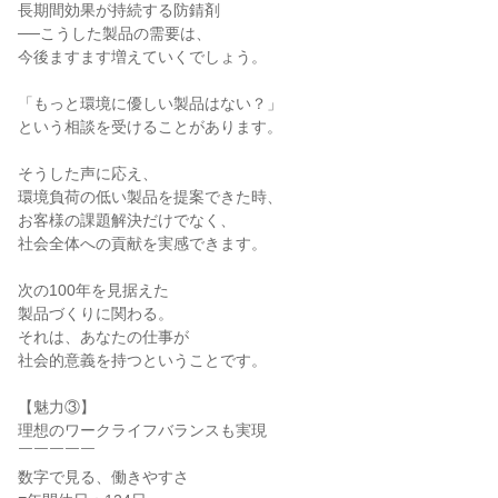
長期間効果が持続する防錆剤

──こうした製品の需要は、

今後ますます増えていくでしょう。

「もっと環境に優しい製品はない？」

という相談を受けることがあります。

そうした声に応え、

環境負荷の低い製品を提案できた時、

お客様の課題解決だけでなく、

社会全体への貢献を実感できます。

次の100年を見据えた

製品づくりに関わる。

それは、あなたの仕事が

社会的意義を持つということです。

【魅力③】

理想のワークライフバランスも実現

￣￣￣￣￣

数字で見る、働きやすさ
