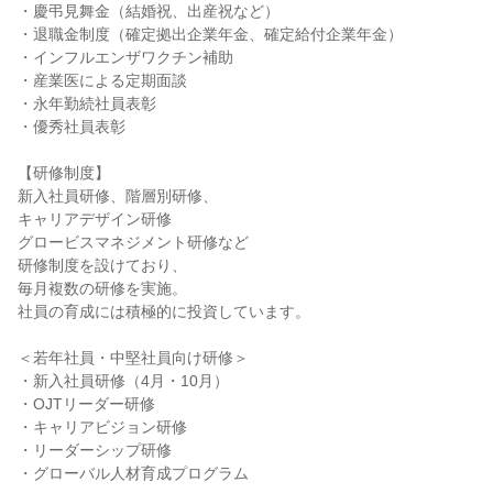
・慶弔見舞金（結婚祝、出産祝など）

・退職金制度（確定拠出企業年金、確定給付企業年金）

・インフルエンザワクチン補助

・産業医による定期面談

・永年勤続社員表彰

・優秀社員表彰

【研修制度】

新入社員研修、階層別研修、

キャリアデザイン研修

グロービスマネジメント研修など

研修制度を設けており、

毎月複数の研修を実施。

社員の育成には積極的に投資しています。

＜若年社員・中堅社員向け研修＞

・新入社員研修（4月・10月）

・OJTリーダー研修

・キャリアビジョン研修

・リーダーシップ研修

・グローバル人材育成プログラム
