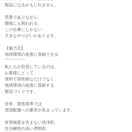
製品になるかもしれません。

営業でありながら、

開発にも関われる。

この仕事にしかない

大きなやりがいがあります。

【魅力②】

地球環境の改善に貢献できる

￣￣￣￣￣

私たちが目指しているのは、

お客様にとって

便利で高性能なだけでなく、

地球環境の改善に貢献する

製品づくりです。

近年、製造業界では

環境配慮への要求が高まっています。

有害物質を含まない洗浄剤、

生分解性の高い潤滑剤、
