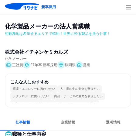
新卒採用
化学製品メーカーの法人営業職
初勤務地は希望するエリアで確約！世界に誇る製品を扱う仕事！
株式会社イチネンケミカルズ
化学メーカー
正社員
27年卒 新卒採用
静岡県
営業
こんな人におすすめ
環境・エコロジーに携わりたい
人・世の中の安全を守りたい
テクノロジーに携わりたい
商品・サービスの魅力を表現したい
商品・サービスを販売したい
穏やかで互いのペースを尊重
コミュニケーションが活発
長く同じ会社に居続けられる
多様な職種の人と関われる
人とたくさん会話する
仕事情報
企業情報
選考情報
職種と仕事内容