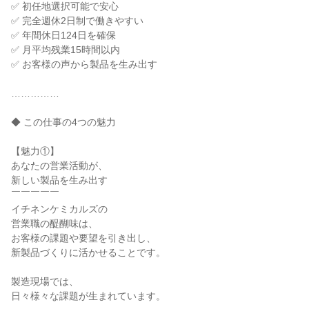
✅ 初任地選択可能で安心

✅ 完全週休2日制で働きやすい

✅ 年間休日124日を確保

✅ 月平均残業15時間以内

✅ お客様の声から製品を生み出す

……………

◆ この仕事の4つの魅力

【魅力①】

あなたの営業活動が、

新しい製品を生み出す

￣￣￣￣￣

イチネンケミカルズの

営業職の醍醐味は、

お客様の課題や要望を引き出し、

新製品づくりに活かせることです。

製造現場では、

日々様々な課題が生まれています。
