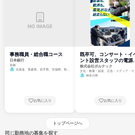
事務職員・総合職コース
既卒可、コンサート・イ
ント設営スタッフの電源
日本銀行
金融
門
株式会社ボルテック
北海道、青森県、岩手県、宮城県、秋田
文化・教養・娯楽、広告・メディア・マ
県、山形県、福島県、茨城県、群馬県、埼玉
ミ、電力・ガス・水道・エネルギー
神奈川県
県、東京都、神奈川県、新潟県、富山県、石
川県、福井県、山梨県、長野県、静岡県、愛
知県、京都府、大阪府、兵庫県、鳥取県、島
根県、岡山県、広島県、山口県、徳島県、香
川県、愛媛県、高知県、福岡県、佐賀県、長
お気に入り
お気に入り
崎県、熊本県、大分県、宮崎県、鹿児島県、
沖縄県
トップページへ
同じ勤務地の募集を探す