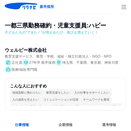
新卒採用
一都三県勤務確約・児童支援員:ハビー
子どもたちの“できた！”が増えるたび、喜びも増えていく！
ウェルビー株式会社
教育支援サービス、教育・学校、福祉・独立行政法人・NGO・NPO
正社員
27年卒 新卒採用
埼玉県、千葉県、東京都、神奈川県
医療/福祉専門職
こんな人におすすめ
地域貢献に携わりたい
教育支援をしたい
人の仕事をサポートしたい
人の成長を支えたい
コミュニケーションが活発
チームワークを重視
自分の好きな場所で働ける
多様な職種の人と関われる
人とたくさん会話する
仕事情報
企業情報
選考情報