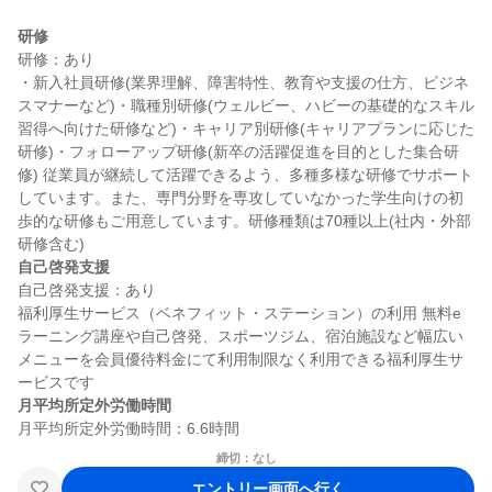
研修
研修：あり

・新入社員研修(業界理解、障害特性、教育や支援の仕方、ビジネ
スマナーなど)・職種別研修(ウェルビー、ハビーの基礎的なスキル
習得へ向けた研修など)・キャリア別研修(キャリアプランに応じた
研修)・フォローアップ研修(新卒の活躍促進を目的とした集合研
修) 従業員が継続して活躍できるよう、多種多様な研修でサポート
しています。また、専門分野を専攻していなかった学生向けの初
歩的な研修もご用意しています。研修種類は70種以上(社内・外部
自己啓発支援
自己啓発支援：あり

福利厚生サービス（ベネフィット・ステーション）の利用 無料e
ラーニング講座や自己啓発、スポーツジム、宿泊施設など幅広い
メニューを会員優待料金にて利用制限なく利用できる福利厚生サ
月平均所定外労働時間
締切：なし
エントリー画面へ行く