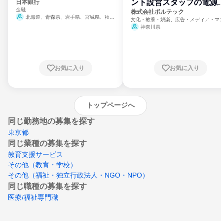
ント設営スタッフの電源
日本銀行
金融
門
株式会社ボルテック
北海道、青森県、岩手県、宮城県、秋田
文化・教養・娯楽、広告・メディア・マ
県、山形県、福島県、茨城県、群馬県、埼玉
ミ、電力・ガス・水道・エネルギー
神奈川県
県、東京都、神奈川県、新潟県、富山県、石
川県、福井県、山梨県、長野県、静岡県、愛
知県、京都府、大阪府、兵庫県、鳥取県、島
根県、岡山県、広島県、山口県、徳島県、香
川県、愛媛県、高知県、福岡県、佐賀県、長
お気に入り
お気に入り
崎県、熊本県、大分県、宮崎県、鹿児島県、
沖縄県
トップページへ
同じ勤務地の募集を探す
東京都
同じ業種の募集を探す
教育支援サービス
その他（教育・学校）
その他（福祉・独立行政法人・NGO・NPO）
同じ職種の募集を探す
医療/福祉専門職