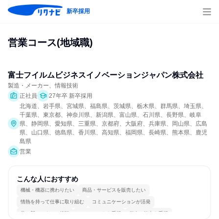
新卒採用
営業コース(地域職)
富士フイルムビジネスイノベーションジャパン株式会社
製造・メーカー、情報技術
正社員
27年卒 新卒採用
北海道、岩手県、宮城県、福島県、茨城県、栃木県、群馬県、埼玉県、
千葉県、東京都、神奈川県、新潟県、富山県、石川県、長野県、岐阜
県、静岡県、愛知県、三重県、京都府、大阪府、兵庫県、岡山県、広島
県、山口県、徳島県、香川県、高知県、福岡県、長崎県、熊本県、鹿児
島県
営業
こんな人におすすめ
機械・機器に携わりたい
商品・サービスを販売したい
情熱を持って仕事に取り組む
コミュニケーションが活発
常に新しいものに挑戦
チームワークを重視
個人の能力を重視