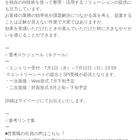
を独自のAI技術を使って整理・活用するソリューションの提供に
も注力しています。

お客様の業務の効率化や課題解決につながる策を考え、提案する
ことは正解が見えない作業で大変ではありますが、

効果を実感いただけたときや喜んでいただけた時に大きなやりが
いを感じることができます。

ー

✅選考スケジュール（６クール）

ー

・エントリー受付：7月1日（水）～7月12日（日）23:59

 ※エントリーシートの提出とSPI受検が必須となります。

・一次面接：Web形式 7月下旬予定

・二次面接：対面形式 8月上旬～下旬予定

詳細はマイページにてお伝えいたします。

ー

✅参考リンク集

ー

■営業職の社員の声はこちら︕
