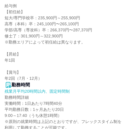
給与例

【初任給】

短大/専門学校卒：235,900円～255,900円

高専（本科）卒：245,100円〜265,100円

学部/高専（専攻科）卒：266,370円〜287,370円

修士了：301,900円～322,900円

※勤務エリアによって初任給は異なります。

【昇給】

年1回

【賞与】

年2回（7月・12月）
勤務時間
残業月平均20時間以内、固定時間制
勤務時間詳細

実働時間：1日あたり7時間40分

平均勤務日数：1ヶ月あたり20日

9:00～17:40（うち休憩1時間）

※原則の就業時間は上記のとおりですが、フレックスタイム制を
利用して勤務することが可能です。
