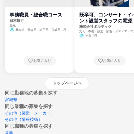
事務職員・総合職コース
既卒可、コンサート・イ
ント設営スタッフの電源
日本銀行
金融
門
株式会社ボルテック
北海道、青森県、岩手県、宮城県、秋田
文化・教養・娯楽、広告・メディア・マ
県、山形県、福島県、茨城県、群馬県、埼玉
ミ、電力・ガス・水道・エネルギー
神奈川県
県、東京都、神奈川県、新潟県、富山県、石
川県、福井県、山梨県、長野県、静岡県、愛
知県、京都府、大阪府、兵庫県、鳥取県、島
根県、岡山県、広島県、山口県、徳島県、香
川県、愛媛県、高知県、福岡県、佐賀県、長
お気に入り
お気に入り
崎県、熊本県、大分県、宮崎県、鹿児島県、
沖縄県
トップページへ
同じ勤務地の募集を探す
宮城県
同じ業種の募集を探す
その他（製造・メーカー）
その他（情報技術）
同じ職種の募集を探す
営業