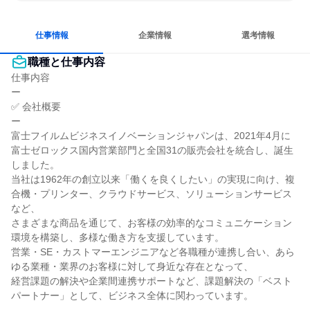
長く同じ会社に居続けられる
明確な目標を追いかける
人とたくさん会話する
仕事情報
企業情報
選考情報
職種と仕事内容
仕事内容

ー

✅ 会社概要

ー

富士フイルムビジネスイノベーションジャパンは、2021年4月に
富士ゼロックス国内営業部門と全国31の販売会社を統合し、誕生
しました。

当社は1962年の創立以来「働くを良くしたい」の実現に向け、複
合機・プリンター、クラウドサービス、ソリューションサービス
など、

さまざまな商品を通じて、お客様の効率的なコミュニケーション
環境を構築し、多様な働き方を支援しています。

営業・SE・カストマーエンジニアなど各職種が連携し合い、あら
ゆる業種・業界のお客様に対して身近な存在となって、

経営課題の解決や企業間連携サポートなど、課題解決の「ベスト
パートナー」として、ビジネス全体に関わっています。
