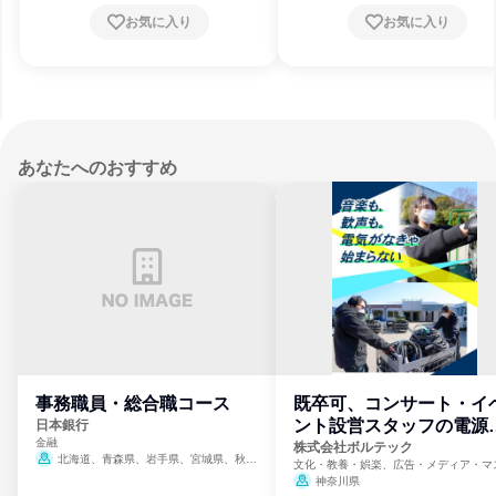
お気に入り
お気に入り
あなたへのおすすめ
事務職員・総合職コース
既卒可、コンサート・イ
ント設営スタッフの電源
日本銀行
金融
門
株式会社ボルテック
北海道、青森県、岩手県、宮城県、秋田
文化・教養・娯楽、広告・メディア・マ
県、山形県、福島県、茨城県、群馬県、埼玉
ミ、電力・ガス・水道・エネルギー
神奈川県
県、東京都、神奈川県、新潟県、富山県、石