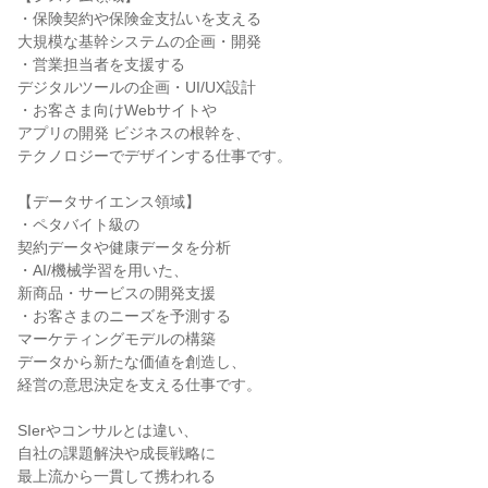
・保険契約や保険金支払いを支える

大規模な基幹システムの企画・開発

・営業担当者を支援する

デジタルツールの企画・UI/UX設計

・お客さま向けWebサイトや

アプリの開発 ビジネスの根幹を、

テクノロジーでデザインする仕事です。

【データサイエンス領域】

・ペタバイト級の

契約データや健康データを分析

・AI/機械学習を用いた、

新商品・サービスの開発支援

・お客さまのニーズを予測する

マーケティングモデルの構築

データから新たな価値を創造し、

経営の意思決定を支える仕事です。

SIerやコンサルとは違い、

自社の課題解決や成長戦略に

最上流から一貫して携われる
