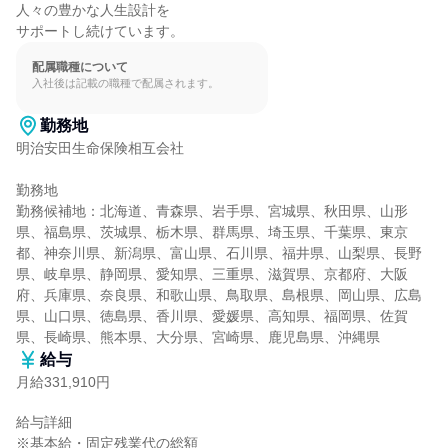
人々の豊かな人生設計を

サポートし続けています。
配属職種について
入社後は記載の職種で配属されます。
勤務地
明治安田生命保険相互会社

勤務地

勤務候補地：北海道、青森県、岩手県、宮城県、秋田県、山形
県、福島県、茨城県、栃木県、群馬県、埼玉県、千葉県、東京
都、神奈川県、新潟県、富山県、石川県、福井県、山梨県、長野
県、岐阜県、静岡県、愛知県、三重県、滋賀県、京都府、大阪
府、兵庫県、奈良県、和歌山県、鳥取県、島根県、岡山県、広島
県、山口県、徳島県、香川県、愛媛県、高知県、福岡県、佐賀
県、長崎県、熊本県、大分県、宮崎県、鹿児島県、沖縄県
給与
月給331,910円
給与詳細

※基本給・固定残業代の総額
