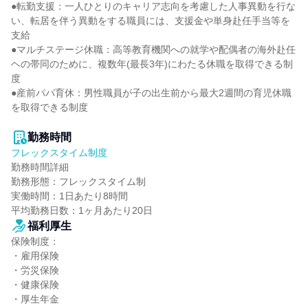
●転勤支援：一人ひとりのキャリア志向を考慮した人事異動を行な
い、転居を伴う異動をする職員には、支援金や単身赴任手当等を
支給

●マルチステージ休職：高等教育機関への就学や配偶者の海外赴任
ヘの帯同のために、複数年(最長3年)にわたる休職を取得できる制
度

●産前パパ育休：男性職員が子の出生前から最大2週間の育児休職
を取得できる制度

勤務時間
フレックスタイム制度
勤務時間詳細

勤務形態：フレックスタイム制

実働時間：1日あたり8時間

平均勤務日数：1ヶ月あたり20日
福利厚生
保険制度：

・雇用保険

・労災保険

・健康保険

・厚生年金
