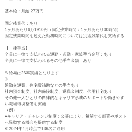
基本給：月給 27万円

固定残業代：あり

1ヶ月あたり6万1910円（固定残業時間：1ヶ月あたり30時間）

固定残業時間を超えた勤務時間については別途残業代を支給する

【一律手当】

全員に一律で支払われる通勤・皆勤・家族手当金額：あり

全員に一律で支払われるその他手当金額：あり

※給与は26卒実績となります

※

通勤交通費、住宅費補助などの手当あり

社内預金制度、社内保険制度、退職金制度、代用社宅あり

その他一人ひとりの自律的なキャリア形成のサポートや働きやす
い職場環境整備を実施

（例）

●キャリア・チャレンジ制度：公募により、希望する部署やポスト
へ異動する機会を提供する制度

※2024年4月時点で136名に適用
