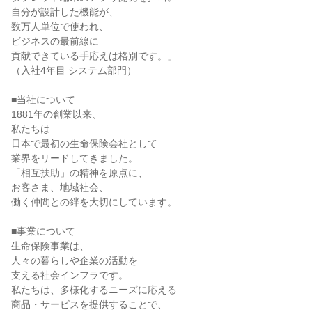
自分が設計した機能が、

数万人単位で使われ、

ビジネスの最前線に

貢献できている手応えは格別です。」

（入社4年目 システム部門）

■当社について

1881年の創業以来、

私たちは

日本で最初の生命保険会社として

業界をリードしてきました。

「相互扶助」の精神を原点に、

お客さま、地域社会、

働く仲間との絆を大切にしています。

■事業について

生命保険事業は、

人々の暮らしや企業の活動を

支える社会インフラです。

私たちは、多様化するニーズに応える

商品・サービスを提供することで、
