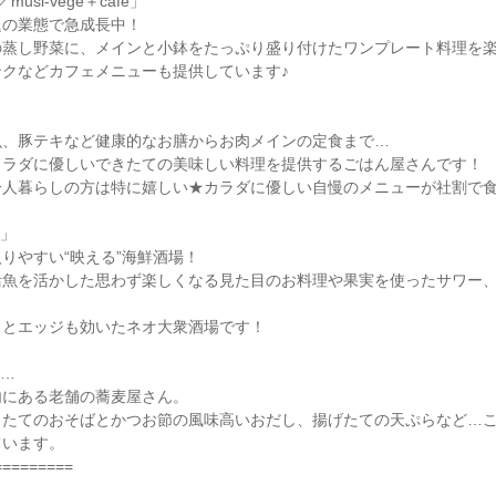
musi-vege＋cafe」

の業態で急成長中！

蒸し野菜に、メインと小鉢をたっぷり盛り付けたワンプレート料理を楽
クなどカフェメニューも提供しています♪

、豚テキなど健康的なお膳からお肉メインの定食まで…

ラダに優しいできたての美味しい料理を提供するごはん屋さんです！

人暮らしの方は特に嬉しい★カラダに優しい自慢のメニューが社割で食
」

りやすい“映える”海鮮酒場！

活魚を活かした思わず楽しくなる見た目のお料理や果実を使ったサワー
とエッジも効いたネオ大衆酒場です！

…

にある老舗の蕎麦屋さん。

きたてのおそばとかつお節の風味高いおだし、揚げたての天ぷらなど…
います。

========
