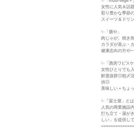
✨「musi-vege＋／
女性に人気＆話題
彩り豊かな季節の
スイーツ＆ドリン
✨「膳や」

肉じゃが、焼き魚
カラダが喜ぶ・カ
健康志向の方や一
✨「酒房ワビスケ
女性ひとりでも入
鮮度抜群◎朝〆
供◎

美味しい＋ちょっ
✨「冨士屋」とは
人気の商業施設内
打ち立て・湯が
しい」を提供して
==============