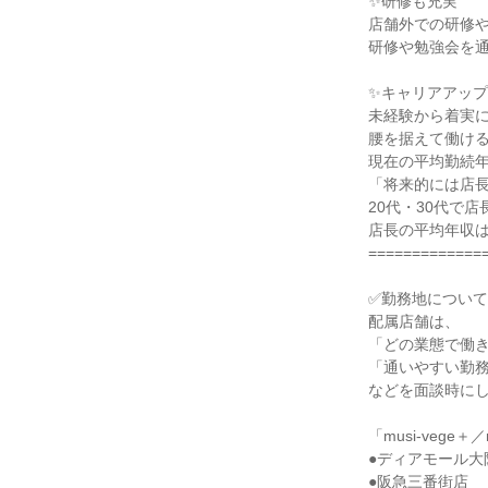
✨研修も充実

店舗外での研修や
研修や勉強会を通
✨キャリアアップ
未経験から着実に
腰を据えて働ける
現在の平均勤続年
「将来的には店長
20代・30代で
店長の平均年収は
==============
✅勤務地について

配属店舗は、

「どの業態で働き
「通いやすい勤務
などを面談時にし
「musi-vege＋／m
●ディアモール大阪
●阪急三番街店
