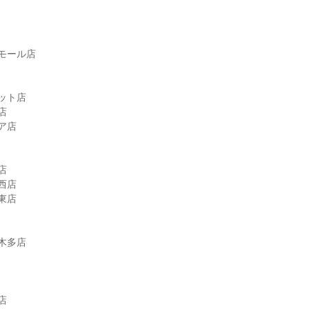
モール店

ット店



店



店

店

木多店




