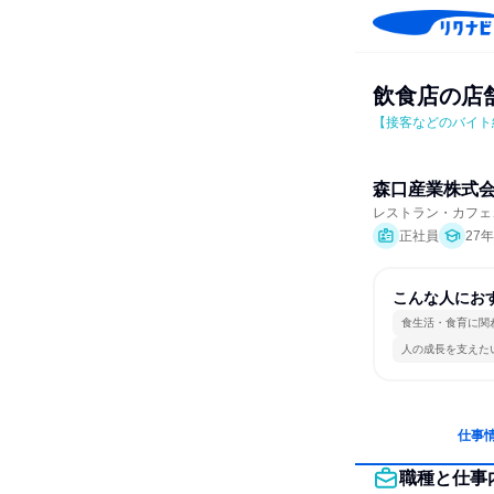
飲食店の店
【接客などのバイト
森口産業株式
レストラン・カフェ
正社員
27
こんな人にお
食生活・食育に関
人の成長を支えた
仕事
職種と仕事