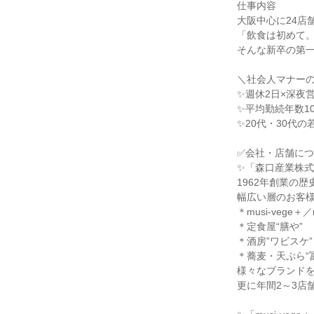
仕事内容

大阪中心に24店
「飲食は初めて。
そんな新卒の第一
＼社会人マナーの
✨週休2日×深夜営
✨平均勤続年数1
✨20代・30代の
✅会社・店舗につ
✨「森口産業株式
1962年創業の歴
幅広い層のお客様
＊musi-vege＋／m
＊定食屋“膳や”

＊酒房”ワビスケ”

＊蕎麦・天ぷら“冨
様々なブランドを
更に年間2～3店