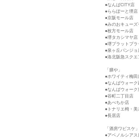
●なんばCITY店

●ららぽーと堺店

●京阪モール店

●みのおキューズ
●枚方モール店

●堺タカシマヤ店

●堺プラットプラ
●泉ヶ丘パンジョ店
●洛北阪急スクエア
「膳や」

●ホワイティ梅田店
●なんばウォーク西
●なんばウォーク東
●谷町二丁目店

●あべちか店

●トナリエ栂・美
●長居店

「酒房ワビスケ」
●アベノルシアス店