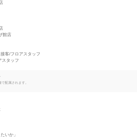




ザ館店

接客/フロアスタッフ

アスタッフ

フ
て
種で配属されます。


たいか」
