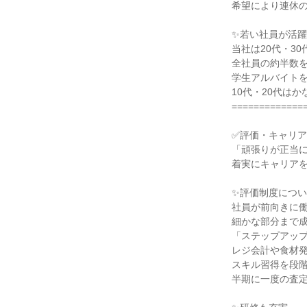
希望により連休の
✨若い社員が活躍
当社は20代・30
全社員の約半数を
学生アルバイトを
10代・20代はか
==============
✅評価・キャリア
「頑張りが正当に
着実にキャリアを
✨評価制度につい
社員が前向きに働
細かな部分まで成
「ステップアップ
レジ会計や食材発
スキル習得を段階
半期に一度の査定