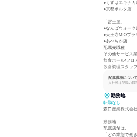
●くずはエキナカ店
●京都ポルタ店

「冨士屋」

●なんばウォーク店
●天王寺MIOプラ
●あべちか店

配属先職種

その他サービス業
飲食ホール/フロ
飲食調理スタッ
配属職種につい
入社後は記載の職
勤務地
転勤なし
森口産業株式会社
勤務地

配属店舗は、

「どの業態で働き