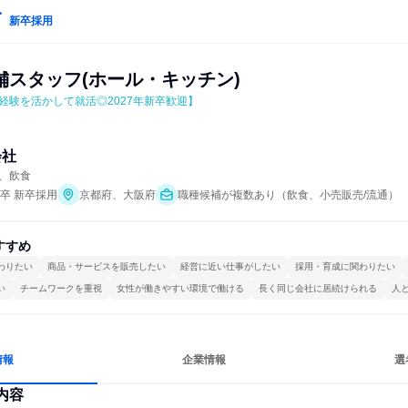
新卒採用
舗スタッフ(ホール・キッチン)
経験を活かして就活◎2027年新卒歓迎】
会社
、飲食
年卒 新卒採用
京都府、大阪府
職種候補が複数あり（飲食、小売販売/流通）
すすめ
わりたい
商品・サービスを販売したい
経営に近い仕事がしたい
採用・育成に関わりたい
い
チームワークを重視
女性が働きやすい環境で働ける
長く同じ会社に居続けられる
人
情報
企業情報
選
内容