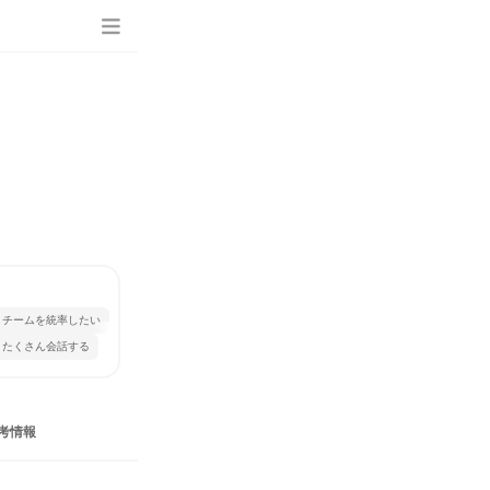
チームを統率したい
とたくさん会話する
考情報