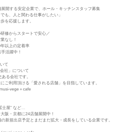
舗展開する安定企業で、ホール・キッチンスタッフ募集

でも、人と関わる仕事がしたい」

歩を応援します。

研修からスタートで安心／

業なし！

0年以上の定着率

若手活躍中！

いて

会社」について

史ある会社です。

にご利用頂ける「愛される店舗」を目指しています。

usi-vege＋cafe

士屋” など…

大阪・京都に24店舗展開中！

舗の新規出店予定とまだまだ拡大・成長をしている企業です。
