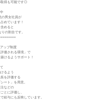
取得も可能です◎

中

代の男女社員が

占めています！

含めると

なりの割合です。

========

アップ制度

評価される環境」で

築けるようサポート！

て

けるよう

長を評価する

シート」を用意。

注などの

ごとに評価し、

で給与にも反映しています。
