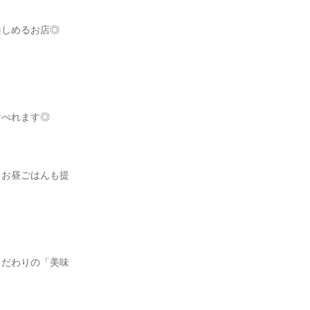
しめるお店◎

べれます◎

、お昼ごはんも提
こだわりの「美味