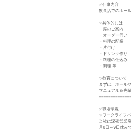
✅仕事内容

飲食店でのホール
✨具体的には…

・席のご案内

・オーダー伺い

・料理の配膳

・片付け

・ドリンク作り

・料理の仕込み

・調理 等

✨教育について

まずは、ホールや
マニュアル＆先輩
==============
✅職場環境

✨ワークライフバ
当社は深夜営業店
月8日～9日休みで