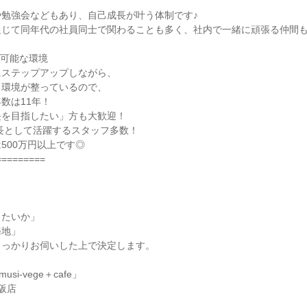
勉強会などもあり、自己成長が叶う体制です♪

じて同年代の社員同士で関わることも多く、社内で一緒に頑張る仲間も
可能な環境

ステップアップしながら、

環境が整っているので、

数は11年！

を目指したい」方も大歓迎！

店長として活躍するスタッフ多数！

500万円以上です◎

========

たいか」

地」

っかりお伺いした上で決定します。

usi-vege＋cafe」

店
