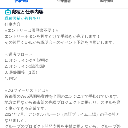
仕事情報
企業情報
選考情報
職種と仕事内容
職種候補が複数あり
仕事内容

⭐エントリーは履歴書不要！⭐

エントリーボタンを押すだけで手続きが完了します！

その後届くURLから説明会へのイベント予約をお願いします。

＜選考フロー＞

1. オンライン会社説明会

2. オンライン筆記試験

3. 最終面接（1回）

4. 内定

⭐DGフィーリストとは⭐

首都圏のWeb系開発案件を全国のエンジニアで手掛けています。
地方に居ながら都市部の先端プロジェクトに携わり、スキルを磨
く事ができる企業です。

2024年7月、デジタルガレージ（東証プライム上場）の子会社と
なりました。

グループのプロダクト開発支援を主軸に据えながら、グループ外