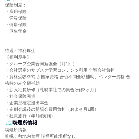
保険制度：

・雇用保険

・労災保険

・健康保険

・厚生年金

待遇・福利厚生

【福利厚生】

・グループ企業合同勉強会（月1回）

・会社選定のサブスク学習コンテンツ利用 全額会社負担

・資格受験料補助 国家資格 合否不問全額補助、ベンダー資格 合
格時のみ全額補助

・新入社員研修（札幌本社での集合研修3ヶ月）

・社会保険完備

・企業型確定拠出年金

・定例会議後の懇親会費用負担（およそ月1回）

・社員旅行（年1回実施）
喫煙所情報
喫煙所情報

札幌：敷地内禁煙 喫煙可能場所なし
