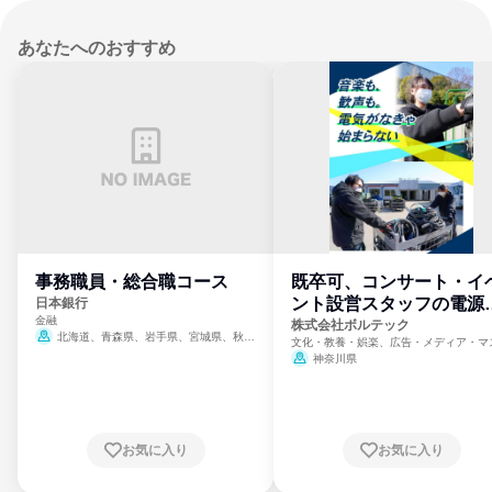
あなたへのおすすめ
事務職員・総合職コース
既卒可、コンサート・イ
ント設営スタッフの電源
日本銀行
金融
門
株式会社ボルテック
北海道、青森県、岩手県、宮城県、秋田
文化・教養・娯楽、広告・メディア・マ
県、山形県、福島県、茨城県、群馬県、埼玉
ミ、電力・ガス・水道・エネルギー
神奈川県
県、東京都、神奈川県、新潟県、富山県、石
川県、福井県、山梨県、長野県、静岡県、愛
知県、京都府、大阪府、兵庫県、鳥取県、島
根県、岡山県、広島県、山口県、徳島県、香
川県、愛媛県、高知県、福岡県、佐賀県、長
お気に入り
お気に入り
崎県、熊本県、大分県、宮崎県、鹿児島県、
沖縄県