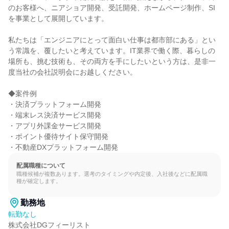
のお客様へ、ニアショア開発、受託開発、ホームページ制作、SI
を事業として展開しています。

私たちは「エンジニアにとって面白い仕事は都市部にある」とい
う常識を、覆したいと考えています。IT業界で働く際、暮らしの
場所も、挑む技術も、その両方を手にしたいという方は、是非一
度当社の会社説明会にお越しください。

◆案件例

・決済プラットフォーム開発

・端末レス決済サービス開発

・アプリ外課金サービス開発

・ポイント優待サイト保守開発

・不動産DXプラットフォーム開発
配属職種について
職種候補が複数あります。選考のタイミングや内定後、入社後などに配属職
種が確定します。
勤務地
転勤なし
株式会社DGフィーリスト
