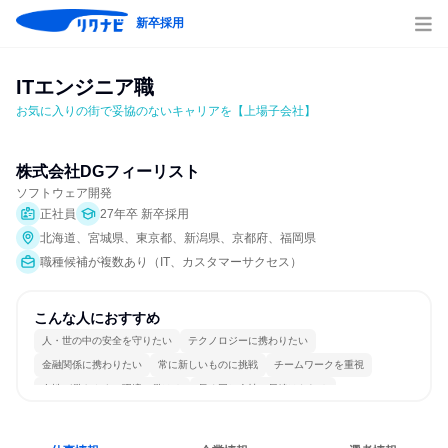
新卒採用
ITエンジニア職
お気に入りの街で妥協のないキャリアを【上場子会社】
株式会社DGフィーリスト
ソフトウェア開発
正社員
27年卒 新卒採用
北海道、宮城県、東京都、新潟県、京都府、福岡県
職種候補が複数あり（IT、カスタマーサクセス）
こんな人におすすめ
人・世の中の安全を守りたい
テクノロジーに携わりたい
金融関係に携わりたい
常に新しいものに挑戦
チームワークを重視
女性が働きやすい環境で働ける
長く同じ会社に居続けられる
一つの専門分野を極める
若手が裁量を持てる環境