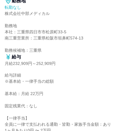
勤務地
転勤なし
株式会社中部メディカル

勤務地

本社：三重県四日市市松原町33-5

南三重営業所：三重県松阪市垣鼻町574-13

勤務候補地：三重県
給与
月給232,909円～252,909円
給与詳細

※基本給・一律手当の総額

基本給：月給 22万円

固定残業代：なし

【一律手当】

全員に一律で支払われる通勤・皆勤・家族手当金額：あり

1ヶ月あたり0円 〜 2万円
