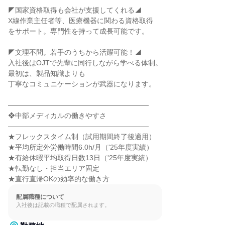
◤国家資格取得も会社が支援してくれる◢

X線作業主任者等、医療機器に関わる資格取得

をサポート。専門性を持って成長可能です。

◤文理不問。若手のうちから活躍可能！◢

入社後はOJTで先輩に同行しながら学べる体制。

最初は、製品知識よりも

丁寧なコミュニケーションが武器になります。

――――――――――――――――――――

❖中部メディカルの働きやすさ

――――――――――――――――――――

★フレックスタイム制（試用期間終了後適用）

★平均所定外労働時間6.0h/月（'25年度実績）

★有給休暇平均取得日数13日（'25年度実績）

★転勤なし・担当エリア固定

★直行直帰OKの効率的な働き方
配属職種について
入社後は記載の職種で配属されます。