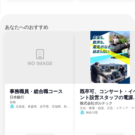
あなたへのおすすめ
事務職員・総合職コース
既卒可、コンサート・イ
ント設営スタッフの電源
日本銀行
金融
門
株式会社ボルテック
北海道、青森県、岩手県、宮城県、秋田
文化・教養・娯楽、広告・メディア・マ
県、山形県、福島県、茨城県、群馬県、埼玉
ミ、電力・ガス・水道・エネルギー
神奈川県
県、東京都、神奈川県、新潟県、富山県、石
川県、福井県、山梨県、長野県、静岡県、愛
知県、京都府、大阪府、兵庫県、鳥取県、島
根県、岡山県、広島県、山口県、徳島県、香
川県、愛媛県、高知県、福岡県、佐賀県、長