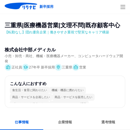
新卒採用
三重県|医療機器営業|文理不問|既存顧客中心
【転勤なし】隠れ優良企業｜働きやすさ重視で堅実なキャリア構築
株式会社中部メディカル
小売・卸売・商社、機械・医療機器メーカー、コンピュータハードウェア開
発
正社員
27年卒 新卒採用
三重県
営業
こんな人におすすめ
食生活・食育に関わりたい
機械・機器に携わりたい
商品・サービスを企画したい
商品・サービスを販売したい
プロジェクトを推進したい
コミュニケーションが活発
自分の好きな場所で働ける
若手が裁量を持てる環境
人とたくさん会話する
目標に追われず働ける
仕事情報
企業情報
選考情報