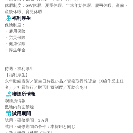
休暇制度：GW休暇、夏季休暇、年末年始休暇、慶弔休暇、産前・
産後休暇、育児休暇
福利厚生
保険制度：

・雇用保険

・労災保険

・健康保険

・厚生年金

待遇・福利厚生

【福利厚生】

永年勤続表彰／誕生日お祝い品／資格取得報奨金（X線作業主任
者）／社員旅行／財形貯蓄制度／互助会あり
喫煙所情報
喫煙所情報

敷地内前面禁煙
試用期間
試用・研修期間：3ヵ月

試用・研修期間の条件：本採用と同じ

・新人研修（外部／社内）
