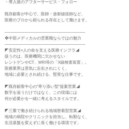
・導入後のアフターサービス・フォロー

既存顧客が中心で、医師・放射線技師など、

医療のプロから頼られる存在として働けます。

――――――――――――――――――――

❖中部メディカルの営業職ならではの魅力

――――――――――――――――――――

◤安定性×人の命を支える医療インフラ◢

扱うのは、医療機関に欠かせない

レントゲンやCT、MRI等の「X線検査装置」。

医療業界は景気に左右されにくく、

地域に必要とされ続ける、堅実な仕事です。

◤既存顧客中心の"寄り添い型"提案営業◢

数字を追うだけではなく、この現場には

何が必要かを一緒に考えるスタイルです。

◤三重で働き続けられる地域密着型営業◢

地域の病院やクリニックを担当し、転勤なく、

生活基盤を変えずに長く働ける環境です。
