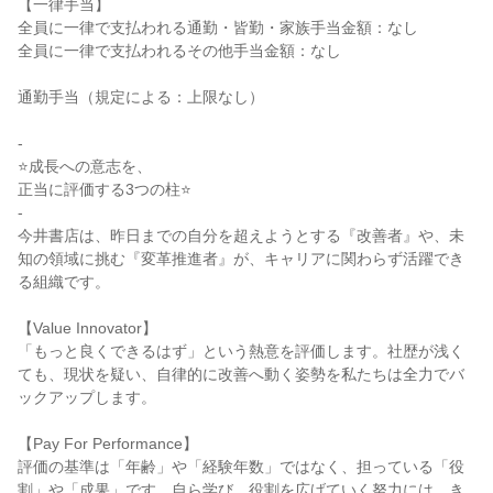
【一律手当】

全員に一律で支払われる通勤・皆勤・家族手当金額：なし

全員に一律で支払われるその他手当金額：なし

通勤手当（規定による：上限なし）

-

⭐成長への意志を、

正当に評価する3つの柱⭐

-

今井書店は、昨日までの自分を超えようとする『改善者』や、未
知の領域に挑む『変革推進者』が、キャリアに関わらず活躍でき
る組織です。

【Value Innovator】

「もっと良くできるはず」という熱意を評価します。社歴が浅く
ても、現状を疑い、自律的に改善へ動く姿勢を私たちは全力でバ
ックアップします。

【Pay For Performance】

評価の基準は「年齢」や「経験年数」ではなく、担っている「役
割」や「成果」です。自ら学び、役割を広げていく努力には、き