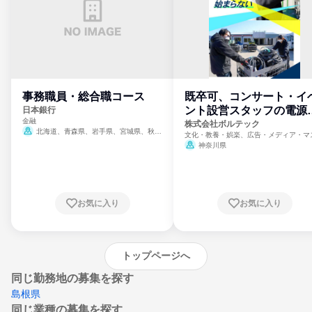
事務職員・総合職コース
既卒可、コンサート・イ
ント設営スタッフの電源
日本銀行
金融
門
株式会社ボルテック
北海道、青森県、岩手県、宮城県、秋田
文化・教養・娯楽、広告・メディア・マ
県、山形県、福島県、茨城県、群馬県、埼玉
ミ、電力・ガス・水道・エネルギー
神奈川県
県、東京都、神奈川県、新潟県、富山県、石
川県、福井県、山梨県、長野県、静岡県、愛
知県、京都府、大阪府、兵庫県、鳥取県、島
根県、岡山県、広島県、山口県、徳島県、香
川県、愛媛県、高知県、福岡県、佐賀県、長
お気に入り
お気に入り
崎県、熊本県、大分県、宮崎県、鹿児島県、
沖縄県
トップページへ
同じ勤務地の募集を探す
島根県
同じ業種の募集を探す