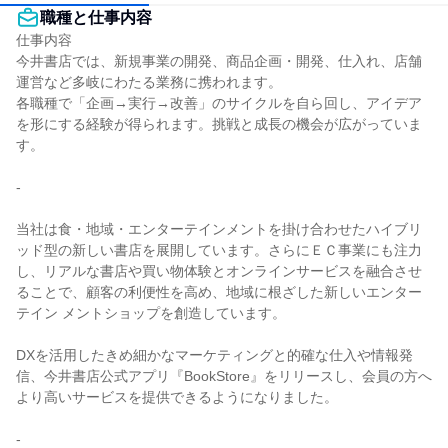
職種と仕事内容
仕事内容

今井書店では、新規事業の開発、商品企画・開発、仕⼊れ、店舗
運営など多岐にわたる業務に携われます。

各職種で「企画→実⾏→改善」のサイクルを⾃ら回し、アイデア
を形にする経験が得られます。挑戦と成⻑の機会が広がっていま
す。

-

当社は⾷・地域・エンターテインメントを掛け合わせたハイブリ
ッド型の新しい書店を展開しています。さらにＥＣ事業にも注⼒ 
し、リアルな書店や買い物体験とオンラインサービスを融合させ
ることで、顧客の利便性を⾼め、地域に根ざした新しいエンター
テイン メントショップを創造しています。

DXを活用したきめ細かなマーケティングと的確な仕入や情報発
信、今井書店公式アプリ『BookStore』をリリースし、会員の方へ
より高いサービスを提供できるようになりました。

-
