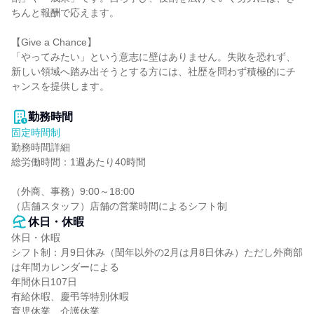
ちんと報酬で応えます。

【Give a Chance】

「やってみたい」という意志に壁はありません。失敗を恐れず、
新しい領域へ踏み出そうとする方には、社歴を問わず積極的にチ
ャンスを提供します。

勤務時間
固定時間制
勤務時間詳細

総労働時間：1週あたり40時間

（外商、事務）9:00～18:00

（店舗スタッフ）店舗の営業時間によるシフト制
休日・休暇
休日・休暇

シフト制：月9日休み（閏年以外の2月は月8日休み）ただし外商部
は年間カレンダーによる

年間休日107日

有給休暇、慶弔等特別休暇

育児休業、介護休業