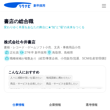
新卒採用
書店の総合職
変わりゆく本屋をあなたの舞台に★“知”と“場”の未来をつくる
株式会社今井書店
書籍・レコード・ゲームソフト小売、文具・事務用品小売
正社員
27年卒 新卒採用
鳥取県、島根県
職種候補が複数あり（経営/事業企画、小売販売/流通、SCM/生産管理/購
こんな人におすすめ
人々に感動や笑いを届けたい
地域貢献に携わりたい
商品・サービスを企画したい
商品・サービスを販売したい
新規事業を立ち上げたい
情熱を持って仕事に取り組む
常に新しいものに挑戦
女性が働きやすい環境で働ける
長く同じ会社に居続けられる
人とたくさん会話する
仕事情報
企業情報
選考情報