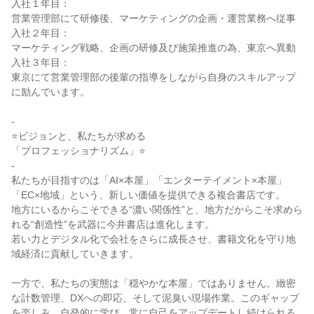
入社１年目：

営業管理部にて研修後、マーケティングの企画・運営業務へ従事

入社２年目：

マーケティング戦略、企画の研修及び施策推進の為、東京へ異動

入社３年目：

東京にて営業管理部の後輩の指導をしながら自身のスキルアップ
に励んでいます。

-

⭐ビジョンと、私たちが求める

「プロフェッショナリズム」⭐

-

私たちが目指すのは「AI×本屋」「エンターテイメント×本屋」
「EC×地域」という、新しい価値を提供できる複合書店です。

地方にいるからこそできる“濃い関係性”と、地方だからこそ求めら
れる“創造性”を武器に今井書店は進化します。

若い力とデジタル化で会社をさらに成長させ、書籍文化を守り地
域経済に貢献していきます。

一方で、私たちの実態は「穏やかな本屋」ではありません。緻密
な計数管理、DXへの即応、そして泥臭い現場作業。このギャップ
を楽しみ、自発的に学び、常に自己をアップデートし続けられる