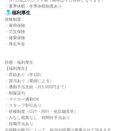
・月7日以上のシフト制（基本は平日休みとなります）

・夏季休暇・冬季休暇制度あり
福利厚生
保険制度：

・雇用保険

・労災保険

・健康保険

・厚生年金

待遇・福利厚生

【福利厚生】

・昇給あり（年1回）

・賞与あり（業績による）

・通勤手当支給（月5,000円まで）

・制服貸与

・マイカー通勤OK

・スタッフ割引あり

・研修制度（OJT・同行・他店舗見学）

・みなし残業なし、時間外手当あり

・役職手当あり

※経験や能力によって、給与や待遇は考慮させて頂きます。