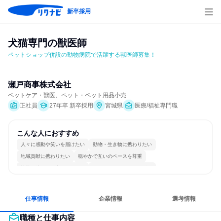
新卒採用
犬猫専門の獣医師
ペットショップ併設の動物病院で活躍する獣医師募集！
瀬戸商事株式会社
ペットケア・獣医、ペット・ペット用品小売
正社員
27年卒 新卒採用
宮城県
医療/福祉専門職
こんな人におすすめ
人々に感動や笑いを届けたい
動物・生き物に携わりたい
地域貢献に携わりたい
穏やかで互いのペースを尊重
情熱を持って仕事に取り組む
コミュニケーションが活発
長く同じ会社に居続けられる
一つの専門分野を極める
人とたくさん会話する
仕事情報
企業情報
選考情報
職種と仕事内容