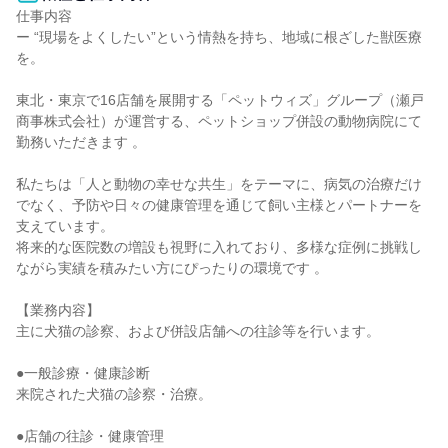
仕事内容

ー “現場をよくしたい”という情熱を持ち、地域に根ざした獣医療
を。

東北・東京で16店舗を展開する「ペットウィズ」グループ（瀬戸
商事株式会社）が運営する、ペットショップ併設の動物病院にて
勤務いただきます 。

私たちは「人と動物の幸せな共生」をテーマに、病気の治療だけ
でなく、予防や日々の健康管理を通じて飼い主様とパートナーを
支えています。

将来的な医院数の増設も視野に入れており、多様な症例に挑戦し
ながら実績を積みたい方にぴったりの環境です 。

【業務内容】

主に犬猫の診察、および併設店舗への往診等を行います。

●一般診療・健康診断

来院された犬猫の診察・治療。

●店舗の往診・健康管理
