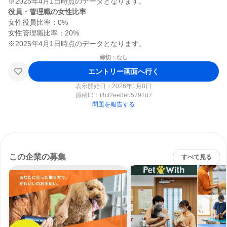
役員・管理職の女性比率
女性役員比率：0%

女性管理職比率：20%

締切：なし
エントリー画面へ行く
表示開始日：2026年1月8日
原稿ID：
f4cf2ee8eb5791d7
問題を報告する
この企業の募集
すべて見る