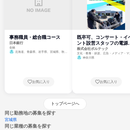
事務職員・総合職コース
既卒可、コンサート・イ
ント設営スタッフの電源
日本銀行
金融
門
株式会社ボルテック
北海道、青森県、岩手県、宮城県、秋田
文化・教養・娯楽、広告・メディア・マ
県、山形県、福島県、茨城県、群馬県、埼玉
ミ、電力・ガス・水道・エネルギー
神奈川県
県、東京都、神奈川県、新潟県、富山県、石
川県、福井県、山梨県、長野県、静岡県、愛
知県、京都府、大阪府、兵庫県、鳥取県、島
根県、岡山県、広島県、山口県、徳島県、香
川県、愛媛県、高知県、福岡県、佐賀県、長
お気に入り
お気に入り
崎県、熊本県、大分県、宮崎県、鹿児島県、
沖縄県
トップページへ
同じ勤務地の募集を探す
宮城県
同じ業種の募集を探す