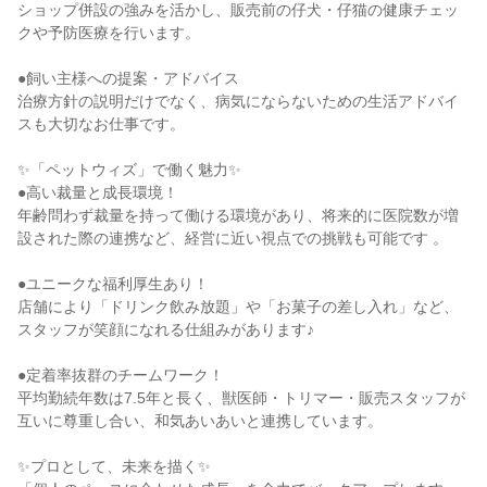
ショップ併設の強みを活かし、販売前の仔犬・仔猫の健康チェッ
クや予防医療を行います。

●飼い主様への提案・アドバイス

治療方針の説明だけでなく、病気にならないための生活アドバイ
スも大切なお仕事です。

✨「ペットウィズ」で働く魅力✨

●高い裁量と成長環境！

年齢問わず裁量を持って働ける環境があり、将来的に医院数が増
設された際の連携など、経営に近い視点での挑戦も可能です 。

●ユニークな福利厚生あり！

店舗により「ドリンク飲み放題」や「お菓子の差し入れ」など、
スタッフが笑顔になれる仕組みがあります♪

●定着率抜群のチームワーク！

平均勤続年数は7.5年と長く、獣医師・トリマー・販売スタッフが
互いに尊重し合い、和気あいあいと連携しています。

✨プロとして、未来を描く✨
