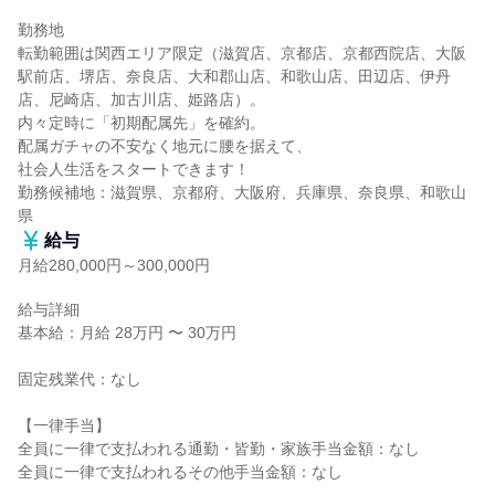
勤務地

転勤範囲は関西エリア限定（滋賀店、京都店、京都西院店、大阪
駅前店、堺店、奈良店、大和郡山店、和歌山店、田辺店、伊丹
店、尼崎店、加古川店、姫路店）。

内々定時に「初期配属先」を確約。

配属ガチャの不安なく地元に腰を据えて、

社会人生活をスタートできます！

勤務候補地：滋賀県、京都府、大阪府、兵庫県、奈良県、和歌山
県
給与
月給280,000円～300,000円
給与詳細

基本給：月給 28万円 〜 30万円

固定残業代：なし

【一律手当】

全員に一律で支払われる通勤・皆勤・家族手当金額：なし

全員に一律で支払われるその他手当金額：なし
