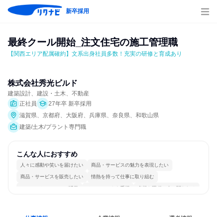
新卒採用
最終クール開始_注文住宅の施工管理職
【関西エリア配属確約】文系出身社員多数！充実の研修と育成あり
株式会社秀光ビルド
建築設計、建設・土木、不動産
正社員
27年卒 新卒採用
滋賀県、京都府、大阪府、兵庫県、奈良県、和歌山県
建築/土木/プラント専門職
こんな人におすすめ
人々に感動や笑いを届けたい
商品・サービスの魅力を表現したい
商品・サービスを販売したい
情熱を持って仕事に取り組む
コミュニケーションが活発
チームワークを重視
多様な職種の人と関われる
一つの専門分野を極める
若手が裁量を持てる環境
人とたくさん会話する