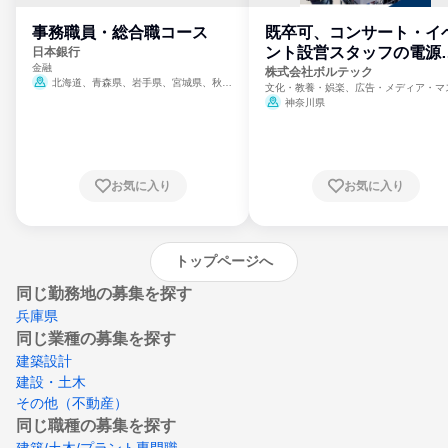
事務職員・総合職コース
既卒可、コンサート・イ
ント設営スタッフの電源
日本銀行
金融
門
株式会社ボルテック
北海道、青森県、岩手県、宮城県、秋田
文化・教養・娯楽、広告・メディア・マ
県、山形県、福島県、茨城県、群馬県、埼玉
ミ、電力・ガス・水道・エネルギー
神奈川県
県、東京都、神奈川県、新潟県、富山県、石
川県、福井県、山梨県、長野県、静岡県、愛
知県、京都府、大阪府、兵庫県、鳥取県、島
根県、岡山県、広島県、山口県、徳島県、香
川県、愛媛県、高知県、福岡県、佐賀県、長
お気に入り
お気に入り
崎県、熊本県、大分県、宮崎県、鹿児島県、
沖縄県
トップページへ
同じ勤務地の募集を探す
兵庫県
同じ業種の募集を探す
建築設計
建設・土木
その他（不動産）
同じ職種の募集を探す
建築/土木/プラント専門職