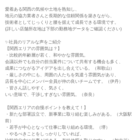
愛着ある関西の気候や土地を熟知し、

地元の協力業者さんと長期的な信頼関係を築きながら、

技術者としてじっくりと腰を据えて成長できる環境です。

(詳しい店舗所在地は下部の勤務地データをご確認ください)

✨社員のリアルな声をご紹介

【関西エリアの雰囲気は？】

・比較的年齢層が若く、和やかな雰囲気。

会議以外でも自分の担当案件について共有する機会も多く、

成果につながるアイデアを出し合えている。（和歌山）

・厳しさの中にも、周囲の人たちを気遣う雰囲気があり、

店長を中心にメンバー全員が仲の良いチームです。（伊丹）

・皆さん話しやすく、気さく。

いい意味で、干渉しすぎない雰囲気。（奈良）

【関西エリアの自慢ポイントを教えて！】

・新たな部署設立で、新事業に取り組む楽しみがある。（大阪駅
前）

・若手が中心となって仕事に取り組める環境。（堺）

・やるべきことをしっかりしていれば、
