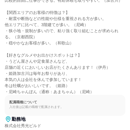
比較的自由に仕事ができる。有給休暇も取りやすい。（加古川）

【関西エリアのお客様の特徴は？】

・耐震や断熱などの性能や仕様を重視される方が多い。

他エリアに比べて、3階建てが多い。（尼崎）

・狭小地・規制が多いので、粘り強く取り組むことが求められ
る。（京都西院）

・穏やかなお客様が多い。（和歌山）

【好きなグルメやお出かけスポットは？】

・うどん屋さんや定食屋さんなど、

店舗の近くにおいしいお店がたくさんあります！（伊丹）

・姫路加古川は毎年お祭りがあり、

本気の人は会社を休んで参加しています！

冬は牡蠣がおいしいです。（姫路）

・尼崎ちゃんぽん（通称：あまちゃん）（尼崎）
配属職種について
入社後は記載の職種で配属されます。
勤務地
株式会社秀光ビルド
