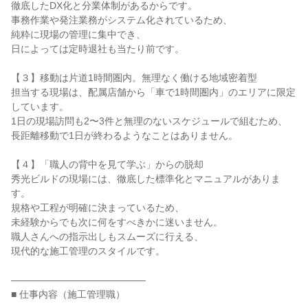
徹底したDX化と分業体制があるからです。

事務作業や発注業務がシステム化されているため、

純粋に現場の管理に集中でき、

日によっては定時退社も当たり前です。

【３】移動は片道1時間圏内。無理なく働ける地域密着型

担当する現場は、配属店舗から「車で1時間圏内」のエリアに限定
しています。

1日の現場訪問も2〜3件と無理のないスケジュールで組むため、

長距離移動で1日が終わるようなことはありません。

【４】「職人の背中を見て学ぶ」からの脱却

秀光ビルドの現場には、徹底した標準化とマニュアルがありま
す。

規格や工程が明確に決まっているため、

未経験からでも次に何をすべきかに迷いません。

職人さんへの指示出しもスムーズに行える、

現代的な施工管理のスタイルです。

――――――――――――――

■ 仕事内容（施工管理職）
