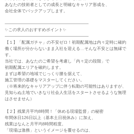
あなたの技術者としての成長と明確なキャリア形成を、

会社全体でバックアップします。

――――――――――――――――――――

✨この求人のおすすめポイント✨

――――――――――――――――――――

【１】「配属ガチャ」の不安ゼロ！初期配属地は内々定時に確約

働く場所が分からないまま入社を迎える…そんな不安とは無縁で
す。

当社では、あなたのご希望を考慮し「内々定の段階」で

初期配属エリアを確約します。

まずは希望の地域でじっくり腰を据えて、

施工管理の基礎をマスターしてください。

（※将来的なキャリアアップに伴う転勤の可能性はありますが、

見知らぬ土地でいきなり社会人生活をスタートさせるような無理
はさせません）

【２】残業月平均8時間！「休める現場監督」の秘密

年間休日126日以上（基本土日祝休み）に加え、

残業はなんと月平均8時間程度。

「現場は激務」というイメージを覆せるのは、
