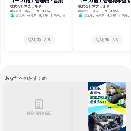
コース(施工管理職・営業職
コース(施工管理職希望
採用)
定)
株式会社秀光ビルド
株式会社秀光ビルド
建築設計、建設・土木、不動産
建築設計、建設・土木、不動産
宮城県、福島県、栃木県、群馬県、富山
宮城県、福島県、栃木県、群馬県、
県、石川県、福井県、長野県、岐阜県、静岡
県、石川県、福井県、長野県、岐阜県、
県、愛知県、三重県、滋賀県、京都府、大阪
県、愛知県、三重県、滋賀県、京都府、
府、兵庫県、奈良県、和歌山県、岡山県、徳
府、兵庫県、奈良県、和歌山県、岡山県
島県、香川県、愛媛県
8月31日締切
島県、香川県、愛媛県
8月31日締
お気に入り
お気に入り
あなたへのおすすめ