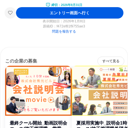
締切：2026年8月31日
エントリー画面へ行く
表示開始日：2026年1月8日
原稿ID：
f472ef81f9755ae3
問題を報告する
この企業の募集
すべて見る
最終クール開始_動画説明会
夏採用実施中_説明会1時