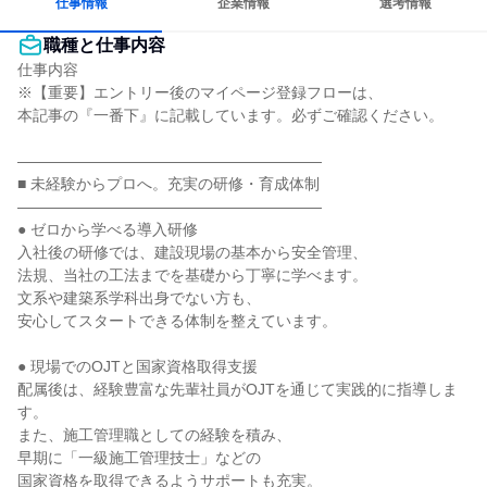
仕事情報
企業情報
選考情報
職種と仕事内容
仕事内容

※【重要】エントリー後のマイページ登録フローは、

本記事の『一番下』に記載しています。必ずご確認ください。

――――――――――――――――――――

■ 未経験からプロへ。充実の研修・育成体制

――――――――――――――――――――

● ゼロから学べる導入研修

入社後の研修では、建設現場の基本から安全管理、

法規、当社の工法までを基礎から丁寧に学べます。

文系や建築系学科出身でない方も、

安心してスタートできる体制を整えています。

● 現場でのOJTと国家資格取得支援

配属後は、経験豊富な先輩社員がOJTを通じて実践的に指導しま
す。

また、施工管理職としての経験を積み、

早期に「一級施工管理技士」などの

国家資格を取得できるようサポートも充実。
