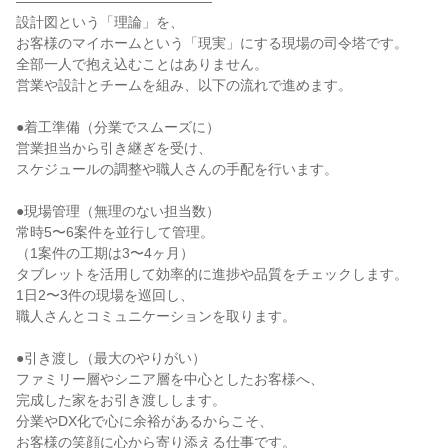
――――――――――――――

設計図という「理論」を、

お客様のマイホームという「現実」にする現場の司令塔です。

全部一人で抱え込むことはありません。

営業や設計とチームを組み、以下の流れで進めます。

●着工準備（分業でスムーズに）

営業担当から引き継ぎを受け、

スケジュールの調整や職人さんの手配を行います。

●現場管理（無理のない担当数）

常時5〜6案件を並行して管理。

（1案件の工期は3〜4ヶ月）

タブレットを活用して効率的に進捗や品質をチェックします。

1日2〜3件の現場を巡回し、

職人さんとコミュニケーションを取ります。

●引き渡し（最大のやりがい）

ファミリー層やシニア層を中心としたお客様へ、

完成した家をお引き渡しします。

分業やDX化で心に余裕があるからこそ、

お客様の笑顔に心から寄り添える仕事です。
