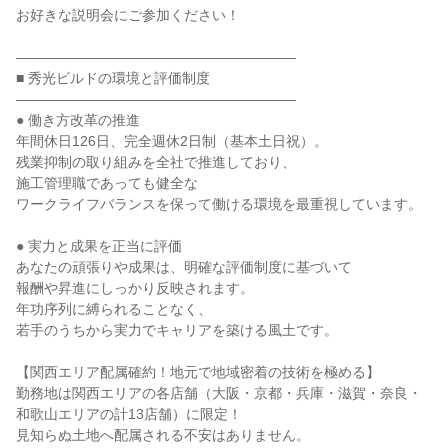
お好きな説明会にご参加ください！

――――――――――――――――――――

■ 秀光ビルドの環境と評価制度

――――――――――――――――――――

● 働き方改革の推進

年間休日126日、完全週休2日制（基本土日祝）。

残業抑制の取り組みを全社で推進しており、

施工管理職であっても健全な

ワークライフバランスを保って働ける環境を最重視しています。

● 実力と成果を正当に評価

あなたの頑張りや成果は、明確な評価制度に基づいて

報酬や昇進にしっかり反映されます。

年功序列に縛られることなく、

若手のうちから実力でキャリアを築ける風土です。

【関西エリア配属確約！地元で地域密着の技術を極める】

勤務地は関西エリアの各店舗（大阪・京都・兵庫・滋賀・奈良・
和歌山エリアの計13店舗）に限定！

見知らぬ土地へ配属される不安はありません。
