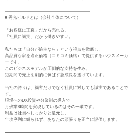
――――――――――――――――――――

■ 秀光ビルドとは（会社全体について）

――――――――――――――――――――

「お客様に正直」だから売れる。

「社員に誠実」だから働きやすい。

私たちは「自分が施主なら」という視点を徹底し、

高品質な家を適正価格（コミコミ価格）で提供するハウスメーカ
ーです。

このビジネスモデルが圧倒的な支持を生み、

短期間で売上を劇的に伸ばす急成長を遂げています。

当社の誇りは、顧客だけでなく社員に対しても誠実であることで
す。

現場へのDX投資や分業制の導入で

月残業8時間を実現しているのはその一環です。

利益は社員へしっかりと還元し、

年功序列に縛られず、あなたの頑張りを正当に評価します。

――――――――――――――――――――
