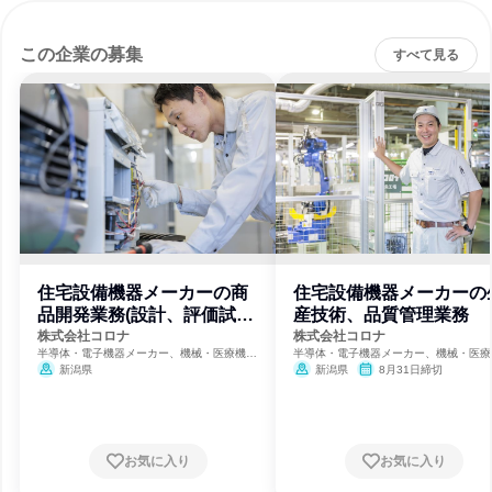
この企業の募集
すべて見る
住宅設備機器メーカーの商
住宅設備機器メーカーの
品開発業務(設計、評価試験
産技術、品質管理業務
等)
株式会社コロナ
株式会社コロナ
半導体・電子機器メーカー、機械・医療機器
半導体・電子機器メーカー、機械・医療
メーカー、鉄鋼・金属メーカー
メーカー、鉄鋼・金属メーカー
新潟県
新潟県
8月31日締切
お気に入り
お気に入り