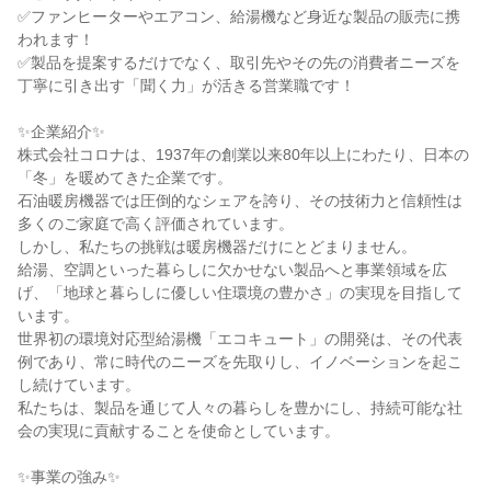
✅ファンヒーターやエアコン、給湯機など身近な製品の販売に携
われます！

✅製品を提案するだけでなく、取引先やその先の消費者ニーズを
丁寧に引き出す「聞く力」が活きる営業職です！

✨企業紹介✨

株式会社コロナは、1937年の創業以来80年以上にわたり、日本の
「冬」を暖めてきた企業です。

石油暖房機器では圧倒的なシェアを誇り、その技術力と信頼性は
多くのご家庭で高く評価されています。

しかし、私たちの挑戦は暖房機器だけにとどまりません。

給湯、空調といった暮らしに欠かせない製品へと事業領域を広
げ、「地球と暮らしに優しい住環境の豊かさ」の実現を目指して
います。

世界初の環境対応型給湯機「エコキュート」の開発は、その代表
例であり、常に時代のニーズを先取りし、イノベーションを起こ
し続けています。

私たちは、製品を通じて人々の暮らしを豊かにし、持続可能な社
会の実現に貢献することを使命としています。

✨事業の強み✨
