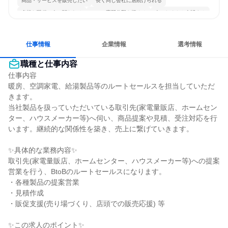
商品・サービスを販売したい
長く同じ会社に居続けられる
多様な職種の人と関われる
一つの専門分野を極める
人とたくさん会話する
仕事情報
企業情報
選考情報
職種と仕事内容
仕事内容

暖房、空調家電、給湯製品等のルートセールスを担当していただ
きます。

当社製品を扱っていただいている取引先(家電量販店、ホームセン
ター、ハウスメーカー等)へ伺い、商品提案や見積、受注対応を行
います。継続的な関係性を築き、売上に繋げていきます。

✨具体的な業務内容✨

取引先(家電量販店、ホームセンター、ハウスメーカー等)への提案
営業を行う、BtoBのルートセールスになります。

・各種製品の提案営業

・見積作成

・販促支援(売り場づくり、店頭での販売応援) 等

✨この求人のポイント✨
