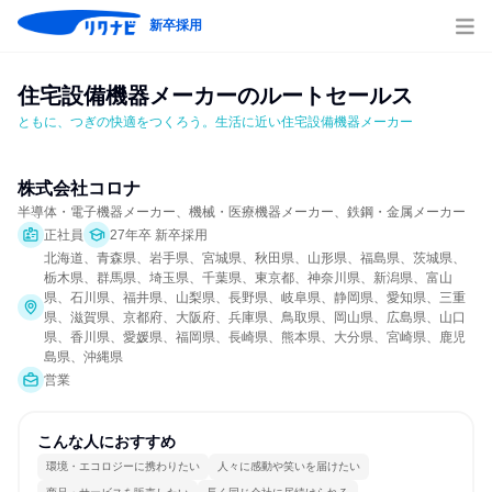
新卒採用
住宅設備機器メーカーのルートセールス
ともに、つぎの快適をつくろう。生活に近い住宅設備機器メーカー
株式会社コロナ
半導体・電子機器メーカー、機械・医療機器メーカー、鉄鋼・金属メーカー
正社員
27年卒 新卒採用
北海道、青森県、岩手県、宮城県、秋田県、山形県、福島県、茨城県、
栃木県、群馬県、埼玉県、千葉県、東京都、神奈川県、新潟県、富山
県、石川県、福井県、山梨県、長野県、岐阜県、静岡県、愛知県、三重
県、滋賀県、京都府、大阪府、兵庫県、鳥取県、岡山県、広島県、山口
県、香川県、愛媛県、福岡県、長崎県、熊本県、大分県、宮崎県、鹿児
島県、沖縄県
営業
こんな人におすすめ
環境・エコロジーに携わりたい
人々に感動や笑いを届けたい