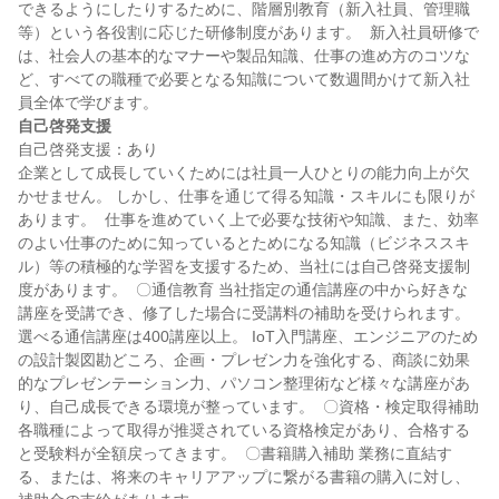
できるようにしたりするために、階層別教育（新入社員、管理職
等）という各役割に応じた研修制度があります。  新入社員研修で
は、社会人の基本的なマナーや製品知識、仕事の進め方のコツな
ど、すべての職種で必要となる知識について数週間かけて新入社
自己啓発支援
自己啓発支援：あり

企業として成長していくためには社員一人ひとりの能力向上が欠
かせません。 しかし、仕事を通じて得る知識・スキルにも限りが
あります。  仕事を進めていく上で必要な技術や知識、また、効率
のよい仕事のために知っているとためになる知識（ビジネススキ
ル）等の積極的な学習を支援するため、当社には自己啓発支援制
度があります。  〇通信教育 当社指定の通信講座の中から好きな
講座を受講でき、修了した場合に受講料の補助を受けられます。 
選べる通信講座は400講座以上。 IoT入門講座、エンジニアのため
の設計製図勘どころ、企画・プレゼン力を強化する、商談に効果
的なプレゼンテーション力、パソコン整理術など様々な講座があ
り、自己成長できる環境が整っています。  〇資格・検定取得補助 
各職種によって取得が推奨されている資格検定があり、合格する
と受験料が全額戻ってきます。  〇書籍購入補助 業務に直結す
る、または、将来のキャリアアップに繋がる書籍の購入に対し、