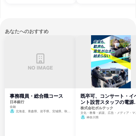
あなたへのおすすめ
事務職員・総合職コース
既卒可、コンサート・イ
ント設営スタッフの電源
日本銀行
金融
門
株式会社ボルテック
北海道、青森県、岩手県、宮城県、秋田
文化・教養・娯楽、広告・メディア・マ
県、山形県、福島県、茨城県、群馬県、埼玉
ミ、電力・ガス・水道・エネルギー
神奈川県
県、東京都、神奈川県、新潟県、富山県、石
川県、福井県、山梨県、長野県、静岡県、愛
知県、京都府、大阪府、兵庫県、鳥取県、島
根県、岡山県、広島県、山口県、徳島県、香