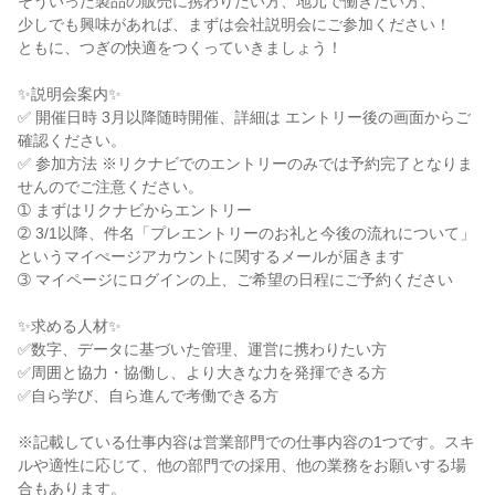
そういった製品の販売に携わりたい方、地元で働きたい方、

少しでも興味があれば、まずは会社説明会にご参加ください！

ともに、つぎの快適をつくっていきましょう！

✨説明会案内✨

✅ 開催日時 3月以降随時開催、詳細は エントリー後の画面からご
確認ください。

✅ 参加方法 ※リクナビでのエントリーのみでは予約完了となりま
せんのでご注意ください。

➀ まずはリクナビからエントリー

➁ 3/1以降、件名「プレエントリーのお礼と今後の流れについて」
というマイぺージアカウントに関するメールが届きます

➂ マイページにログインの上、ご希望の日程にご予約ください

✨求める人材✨

✅数字、データに基づいた管理、運営に携わりたい方

✅周囲と協力・協働し、より大きな力を発揮できる方

✅自ら学び、自ら進んで考働できる方

※記載している仕事内容は営業部門での仕事内容の1つです。スキ
ルや適性に応じて、他の部門での採用、他の業務をお願いする場
合もあります。