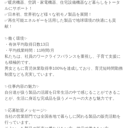
✅暖房機器、空調・家電機器、住宅設備機器など暮らしをトータ
ルにサポート！

✅日本初、世界初など様々な初モノ製品を展開！

✅再生可能エネルギーを活用した製品で地球環境の快適にも貢
献！

✨働く環境✨

・有休平均取得日数13日

・平均残業時間：11時間/月

私たちは、社員のワークライフバランスを重視し、子育て支援に
も積極的です。

男女ともに育児休業取得率100%を達成しており、育児短時間勤務
制度なども充実しています。

✨仕事内容の魅力✨

自分達が扱う製品の活躍を日常生活の中で感じることができるこ
とが、生活に身近な完成品を扱うメーカーの大きな魅力です。

✨応募歓迎メッセージ✨

当社の営業部門では全国各地で暮らしに関わる製品の販売活動を
行っています。
