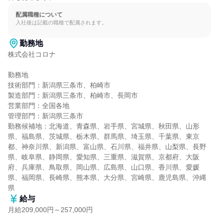
配属職種について
入社後は記載の職種で配属されます。
勤務地
株式会社コロナ

勤務地

技術部門：新潟県三条市、柏崎市

製造部門：新潟県三条市、柏崎市、長岡市

営業部門：全国各地

管理部門：新潟県三条市

勤務候補地：北海道、青森県、岩手県、宮城県、秋田県、山形
県、福島県、茨城県、栃木県、群馬県、埼玉県、千葉県、東京
都、神奈川県、新潟県、富山県、石川県、福井県、山梨県、長野
県、岐阜県、静岡県、愛知県、三重県、滋賀県、京都府、大阪
府、兵庫県、鳥取県、岡山県、広島県、山口県、香川県、愛媛
県、福岡県、長崎県、熊本県、大分県、宮崎県、鹿児島県、沖縄
県
給与
月給209,000円～257,000円