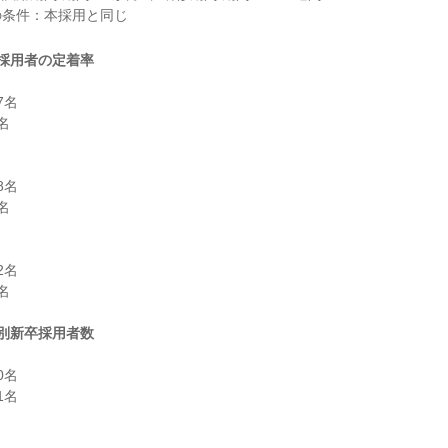
採用者の定着率
名



名



名



別新卒採用者数
名

名
