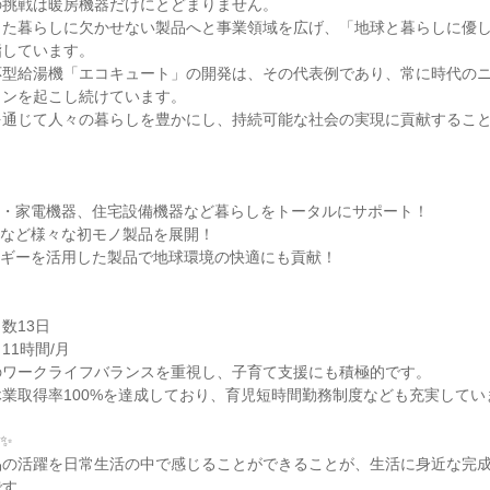
挑戦は暖房機器だけにとどまりません。

った暮らしに欠かせない製品へと事業領域を広げ、「地球と暮らしに優
しています。

応型給湯機「エコキュート」の開発は、その代表例であり、常に時代の
ンを起こし続けています。

を通じて人々の暮らしを豊かにし、持続可能な社会の実現に貢献するこ
・家電機器、住宅設備機器など暮らしをトータルにサポート！

など様々な初モノ製品を展開！

ギーを活用した製品で地球環境の快適にも貢献！

13日

1時間/月

ワークライフバランスを重視し、子育て支援にも積極的です。

業取得率100%を達成しており、育児短時間勤務制度なども充実していま


品の活躍を日常生活の中で感じることができることが、生活に身近な完
す。
