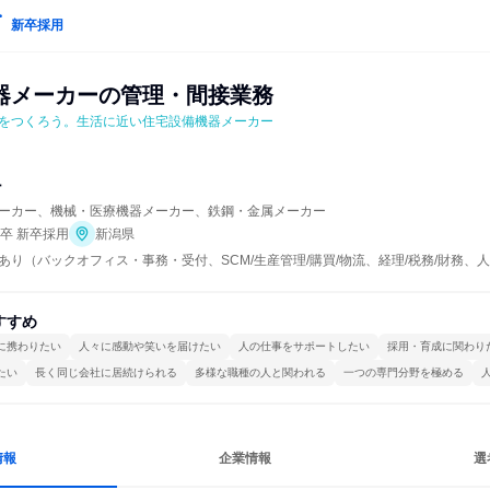
新卒採用
器メーカーの管理・間接業務
をつくろう。生活に近い住宅設備機器メーカー
ナ
ーカー、機械・医療機器メーカー、鉄鋼・金属メーカー
年卒 新卒採用
新潟県
あり（バックオフィス・事務・受付、SCM/生産管理/購買/物流、経理/税務/財務
すすめ
に携わりたい
人々に感動や笑いを届けたい
人の仕事をサポートしたい
採用・育成に関わり
たい
長く同じ会社に居続けられる
多様な職種の人と関われる
一つの専門分野を極める
情報
企業情報
選