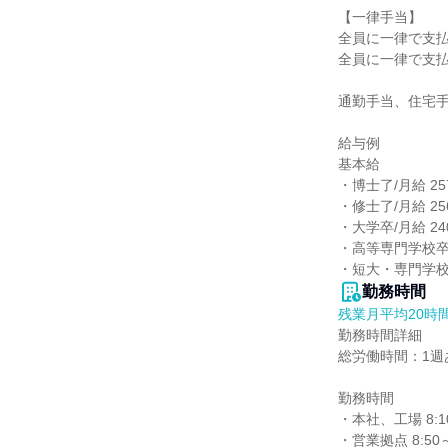
【一律手当】

全員に一律で支払
全員に一律で支払
通勤手当、住宅手
給与例

基本給

・博士了/月給 257
・修士了/月給 256
・大学卒/月給 240
・高等専門学校卒/月
・短大・専門学校卒/
勤務時間
残業月平均20時
勤務時間詳細

総労働時間：1週あ
勤務時間

・本社、工場 8:1
・営業拠点 8:50