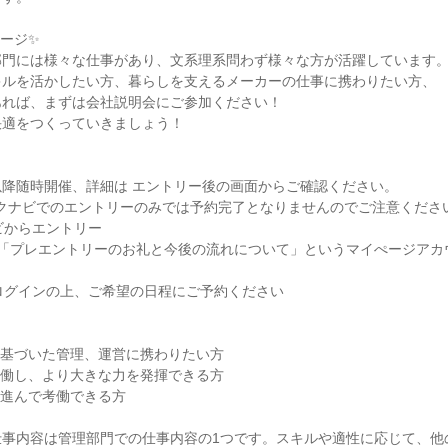
ージ✨

門には様々な仕事があり、文系理系問わず様々な方が活躍しています。
ルを活かしたい方、暮らしを支えるメーカーの仕事に携わりたい方、

れば、まずは会社説明会にご参加ください！

適をつくっていきましょう！

月以降随時開催、詳細は エントリー後の画面からご確認ください。

リクナビでのエントリーのみでは予約完了となりませんのでご注意ください
ビからエントリー

件名「プレエントリーのお礼と今後の流れについて」というマイぺージア
ログインの上、ご希望の日程にご予約ください

基づいた管理、運営に携わりたい方

働し、より大きな力を発揮できる方

進んで考働できる方

仕事内容は管理部門での仕事内容の1つです。スキルや適性に応じて、他