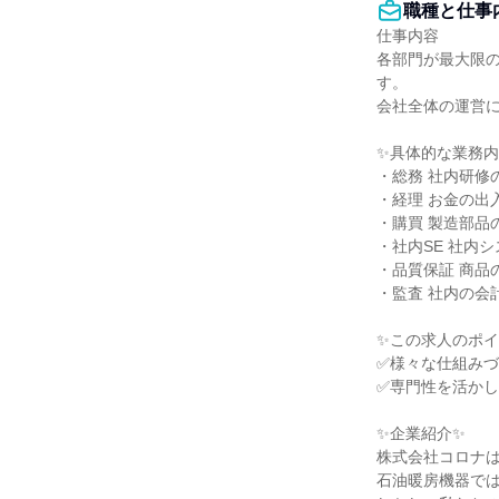
職種と仕事
仕事内容

各部門が最大限
す。

会社全体の運営に
✨具体的な業務内
・総務 社内研修
・経理 お金の出
・購買 製造部品
・社内SE 社内
・品質保証 商品
・監査 社内の会
✨この求人のポイ
✅様々な仕組みづ
✅専門性を活かし
✨企業紹介✨

株式会社コロナは
石油暖房機器では