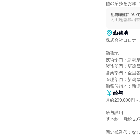
他の業務をお願
配属職種につい
入社後は記載の職
勤務地
株式会社コロナ

勤務地

技術部門：新潟県
製造部門：新潟県
営業部門：全国各
管理部門：新潟県
勤務候補地：新
給与
月給209,000円～2
給与詳細

基本給：月給 20万9
固定残業代：なし