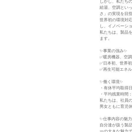
しかし、私たちの
給湯、空調とい
さ」の実現を目指
世界初の環境対
し、イノベーショ
私たちは、製品
ます。

✨事業の強み✨

✅暖房機器、空調
✅日本初、世界初
✅再生可能エネル
✨働く環境✨

・有休平均取得日数
・平均残業時間：1
私たちは、社員の
男女ともに育児休
✨仕事内容の魅力✨
自分達が扱う製
ーの大きな魅力で