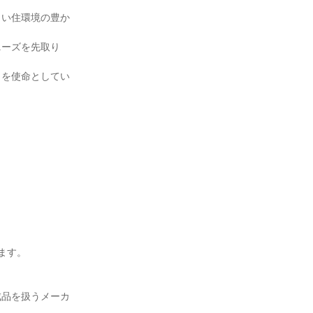
しい住環境の豊か
ニーズを先取り
とを使命としてい
す。

成品を扱うメーカ