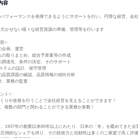
内容
のパフォーマンスを発揮できるようにサポートを行い、円滑な経営、会
欠かせない様々な経営資源の準備、管理等を行います

容✨

の企画、運営

入の取りまとめ、総合予算案等の作成

の調達先、条件の決定、そのサポート

システムの設計、保守管理

の品質課題の確認、品質情報の傾向分析

計、業務の監査

ント✨

くりや改善を行うことで会社経営を支えることができます！

、複数の部門と関わることができる業務が多数！

、1937年の創業以来80年以上にわたり、日本の「冬」を暖めてきた企業
圧倒的なシェアを誇り、その技術力と信頼性は多くのご家庭で高く評価