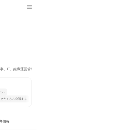
、人事、IT、組織運営管理・公務員・事務系職種、製造・生産工程）
たい
人とたくさん会話する
考情報