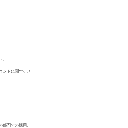


。

カウントに関するメ
の部門での採用、