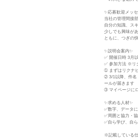
✨応募歓迎メッセ
当社の管理間接部
自分の知識、スキ
少しでも興味があ
ともに、つぎの快
✨説明会案内✨

✅ 開催日時 3
✅ 参加方法 ※
➀ まずはリクナ
➁ 3/1以降、
ールが届きます

➂ マイページに
✨求める人材✨

✅数字、データに
✅周囲と協力・協
✅自ら学び、自ら
※記載している