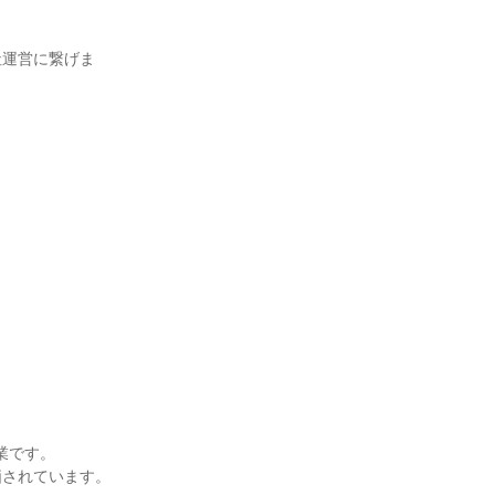
社運営に繋げま
です。

されています。
