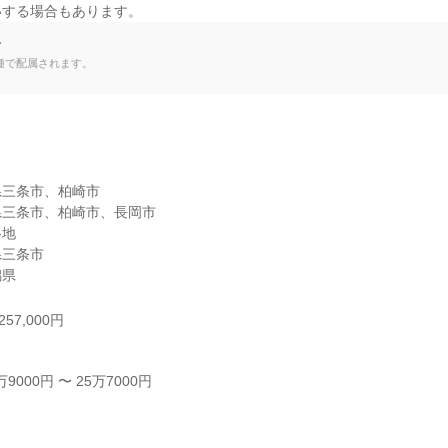
いする場合もあります。
て
種で配属されます。
三条市、柏崎市

三条市、柏崎市、長岡市

地

三条市

潟県
57,000円
000円 〜 25万7000円


